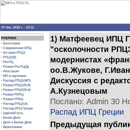
07 Авг, 2026 г. - 13:12
1) Матфеевец ИПЦ 
РУБРИКИ
·
Богословие
"осколочности РПЦЗ
·
Современная ИПЦ
·
История РПЦЗ
·
РПЦЗ(В)
модернистах «фран
·
РосПЦ
·
Развал РосПЦ(Д)
оо.В.Жукове, Г.Ива
·
Апостасия
·
МП в картинках
Дискуссия с редак
·
Распад РПЦЗ(МП)
·
Развал РПЦЗ(В-В)
А.Кузнецовым
·
Развал РПЦЗ(В-А)
·
Развал РИПЦ
·
Развал РПАЦ
Послано: Admin 30 Ноя
·
Распад РПЦЗ(А)
·
Распад ИПЦ Греции
Распад ИПЦ Греции
·
Царский путь
·
Белое Дело
·
Предыдущая публи
Дело о Белом Деле
·
Врангелиана