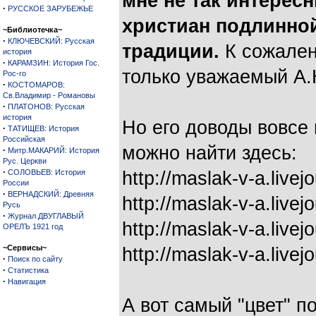
мне не так интерес
·
РУССКОЕ ЗАРУБЕЖЬЕ
христиан подлинно
~Библиотечка~
·
КЛЮЧЕВСКИЙ: Русская
традиции.
К сожален
история
·
КАРАМЗИН: История Гос.
только уважаемый А
Рос-го
·
КОСТОМАРОВ:
Св.Владимир - Романовы
·
ПЛАТОНОВ: Русская
история
Но его доводы вовсе 
·
ТАТИЩЕВ: История
Российская
можно найти здесь:
·
Митр.МАКАРИЙ: История
Рус. Церкви
·
СОЛОВЬЕВ: История
http://maslak-v-a.live
России
·
ВЕРНАДСКИЙ: Древняя
http://maslak-v-a.live
Русь
·
Журнал ДВУГЛАВЫЙ
http://maslak-v-a.live
ОРЕЛЪ 1921 год
~Сервисы~
http://maslak-v-a.live
·
Поиск по сайту
·
Статистика
·
Навигация
А вот самый "цвет" п