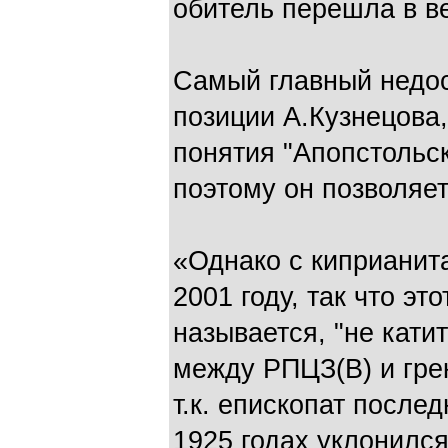
обитель перешла в в
Самый главный недос
позиции А.Кузнецова
понятия "Апопстольс
поэтому он позволяе
«Однако с киприанит
2001 году, так что эт
называется, "не кати
между РПЦЗ(В) и гре
т.к. епископат послед
1925 годах уклонился