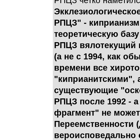
РПЦЗ четко наметилс
Экклезиологическое
РПЦЗ" - киприаниз
теоретическую базу
РПЦЗ вялотекущий к
(а не с 1994, как об
времени все хирот
"киприанитскими", 
существующие "оск
РПЦЗ после 1992 - а
фрагмент" не може
Переемственности (
вероисповедально 