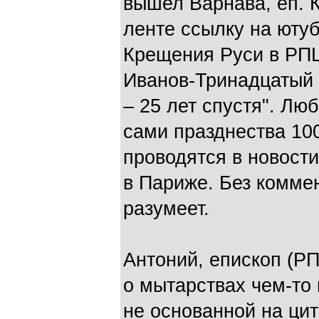
вышел Варнава, еп. 
ленте ссылку на юту
Крещения Руси в РПЦ
Иванов-Тринадцатый
– 25 лет спустя". Лю
сами празднества 10
проводятся в новос
в Париже. Без комме
разумеет.
Антоний, епископ (Р
о мытарствах чем-то
не основанной на цит