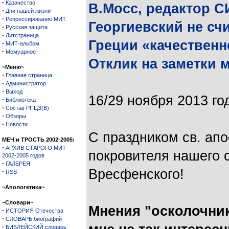
·
Казачество
В.Мосс, редактор С
·
Дни нашей жизни
·
Репрессирование МИТ
Георгиевский не с
·
Русская защита
·
Литстраница
Греции «качественн
·
МИТ-альбом
·
Мемуарное
Отклик на заметки 
~Меню~
·
Главная страница
·
Администратор
·
Выход
16/29 ноября 2013 го
·
Библиотека
·
Состав РПЦЗ(В)
·
Обзоры
·
Новости
С праздником св. ап
МЕЧ и ТРОСТЬ 2002-2005:
·
АРХИВ СТАРОГО МИТ
покровителя нашего 
2002-2005 годов
·
ГАЛЕРЕЯ
Вресфенского!
·
RSS
~Апологетика~
~Словари~
Мнения "осколочник
·
ИСТОРИЯ Отечества
·
СЛОВАРЬ биографий
·
БИБЛЕЙСКИЙ словарь