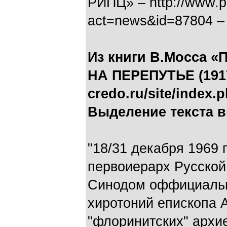
РИПЦ» – http://www.por
act=news&id=87804 – 
Из книги В.Мосса
НА ПЕРЕПУТЬЕ (1917-
credo.ru/site/index.
Выделение текста 
"18/31 декабря 1969 
первоиерарх Русской
Синодом оффициальн
хиротоний епископа 
"флоринитских" архие