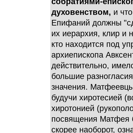
собратиями-епископ
духовенством,
и чт
Епифаний должны "сд
их иерархия, клир и 
кто находится под у
архиепископа Авксент
действительно, имело
большие разногласия 
значения. Матфеевцы 
будучи хиротесией (в
хиротонией (рукополо
посвящения Матфея 
скорее наоборот, озн