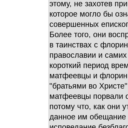
этому, не захотев пр
которое могло бы озн
совершенных еписко
Более того, они вос
в таинствах с флори
православии и самих 
короткий период врем
матфеевцы и флорини
"братьями во Христе",
матфеевцы порвали о
потому что, как они 
данное им обещание 
исповедание безблаг