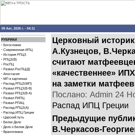
09 Авг, 2026 г. - 04:11
Церковный историк
РУБРИКИ
·
Богословие
А.Кузнецов, В.Черк
·
Современная ИПЦ
·
История РПЦЗ
·
РПЦЗ(В)
считают матфеевце
·
РосПЦ
·
Развал РосПЦ(Д)
«качественнее» ИПХ
·
Апостасия
·
МП в картинках
на заметки матфеев
·
Распад РПЦЗ(МП)
·
Развал РПЦЗ(В-В)
Послано: Admin 24 Ноя
·
Развал РПЦЗ(В-А)
·
Развал РИПЦ
·
Развал РПАЦ
Распад ИПЦ Греции
·
Распад РПЦЗ(А)
·
Распад ИПЦ Греции
Предыдущие публик
·
Царский путь
·
Белое Дело
·
В.Черкасов-Георгие
Дело о Белом Деле
·
Врангелиана