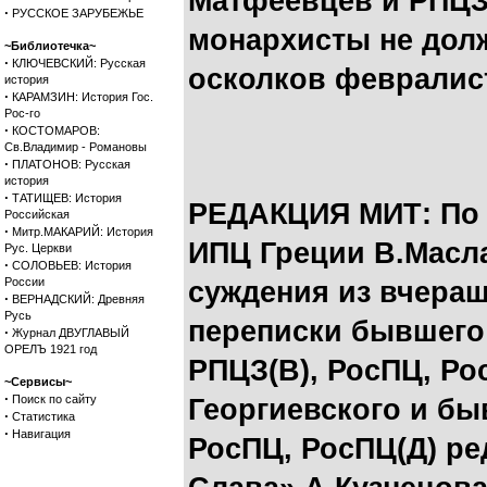
Матфеевцев и РПЦЗ
·
РУССКОЕ ЗАРУБЕЖЬЕ
монархисты не дол
~Библиотечка~
·
КЛЮЧЕВСКИЙ: Русская
осколков февралис
история
·
КАРАМЗИН: История Гос.
Рос-го
·
КОСТОМАРОВ:
Св.Владимир - Романовы
·
ПЛАТОНОВ: Русская
история
·
ТАТИЩЕВ: История
РЕДАКЦИЯ МИТ: По 
Российская
·
Митр.МАКАРИЙ: История
ИПЦ Греции В.Масл
Рус. Церкви
·
СОЛОВЬЕВ: История
России
суждения из вчера
·
ВЕРНАДСКИЙ: Древняя
Русь
переписки бывшего
·
Журнал ДВУГЛАВЫЙ
ОРЕЛЪ 1921 год
РПЦЗ(В), РосПЦ, Ро
~Сервисы~
·
Поиск по сайту
Георгиевского и бы
·
Статистика
·
Навигация
РосПЦ, РосПЦ(Д) ре