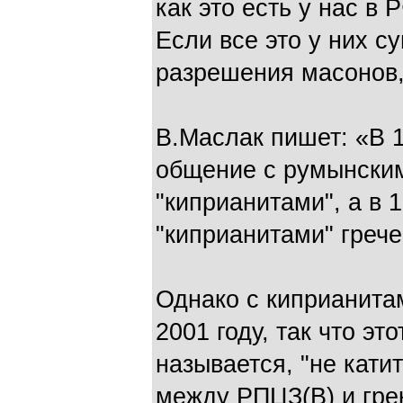
как это есть у нас в Р
Если все это у них с
разрешения масонов,
В.Маслак пишет: «В 1
общение с румынским
"киприанитами", а в 1
"киприанитами" греч
Однако с киприанита
2001 году, так что эт
называется, "не кати
между РПЦЗ(В) и гре