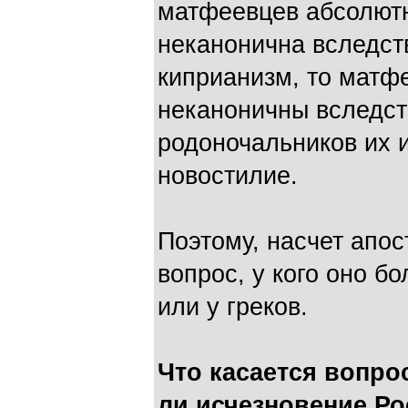
матфеевцев абсолютн
неканонична вследст
киприанизм, то матф
неканоничны вследст
родоночальников их и
новостилие.
Поэтому, насчет апос
вопрос, у кого оно б
или у греков.
Что касается вопро
ли исчезновение Р