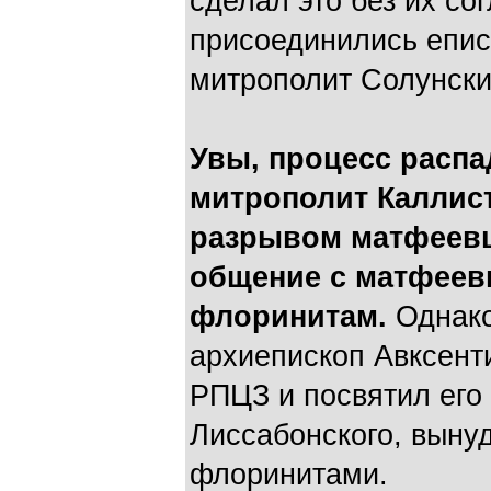
сделал это без их сог
присоединились епис
митрополит Солунски
Увы, процесс распад
митрополит Каллис
разрывом матфеевц
общение с матфеев
флоринитам.
Однако
архиепископ Авксент
РПЦЗ и посвятил его
Лиссабонского, выну
флоринитами.