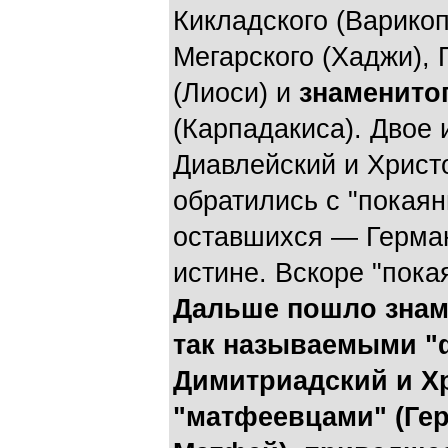
Кикладского (Варико
Мегарского (Хаджи),
(Лиоси) и
знаменито
(Карпадакиса). Двое
Диавлейский и Христ
обратились с "покаян
оставшихся — Герма
истине. Вскоре "пока
Дальше пошло знам
так называемыми "
Димитриадский и Х
"матфеевцами" (Ге