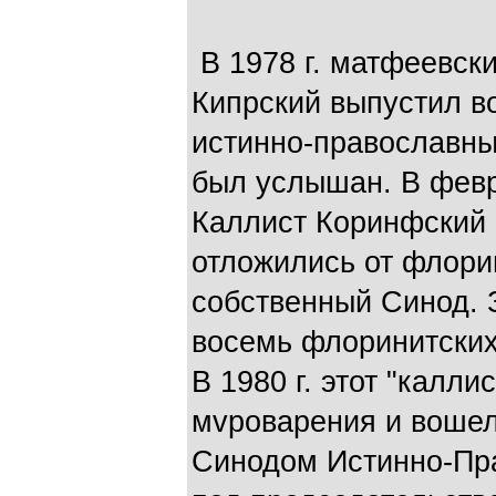
В 1978 г. матфеевск
Кипрский выпустил в
истинно-православны
был услышан. В февр
Каллист Коринфский 
отложились от флори
собственный Синод. 
восемь флоринитских
В 1980 г. этот "калл
мvроварения и воше
Синодом Истинно-Пр