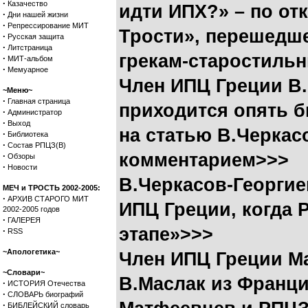
·
Казачество
идти ИПХ?» – по от
·
Дни нашей жизни
·
Репрессирование МИТ
Трости», перешедше
·
Русская защита
·
Литстраница
грекам-старостиль
·
МИТ-альбом
·
Мемуарное
Член ИПЦ Греции В.
~Меню~
·
Главная страница
приходится опять б
·
Администратор
·
Выход
на статью В.Черкас
·
Библиотека
·
Состав РПЦЗ(В)
комментарием>>>
·
Обзоры
·
Новости
В.Черкасов-Георгие
МЕЧ и ТРОСТЬ 2002-2005:
·
АРХИВ СТАРОГО МИТ
ИПЦ Греции, когда
2002-2005 годов
·
ГАЛЕРЕЯ
этапе»>>>
·
RSS
~Апологетика~
Член ИПЦ Греции М
~Словари~
В.Маслак из Франц
·
ИСТОРИЯ Отечества
·
СЛОВАРЬ биографий
·
БИБЛЕЙСКИЙ словарь