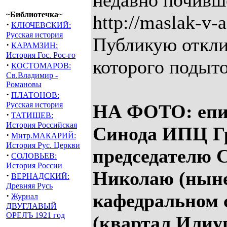
недавно почивш
~Библиотечка~
http://maslak-v-a
·
КЛЮЧЕВСКИЙ:
Русская история
Публикую откли
·
КАРАМЗИН:
История Гос. Рос-го
которого подыт
·
КОСТОМАРОВ:
Св.Владимир -
Романовы
·
ПЛАТОНОВ:
Русская история
НА ФОТО: епи
·
ТАТИЩЕВ:
История Российская
Синода ИПЦ Гр
·
Митр.МАКАРИЙ:
История Рус. Церкви
председателю 
·
СОЛОВЬЕВ:
История России
Николаю (ныне
·
ВЕРНАДСКИЙ:
Древняя Русь
кафедральном 
·
Журнал
ДВУГЛАВЫЙ
ОРЕЛЪ 1921 год
(квартал Илиу