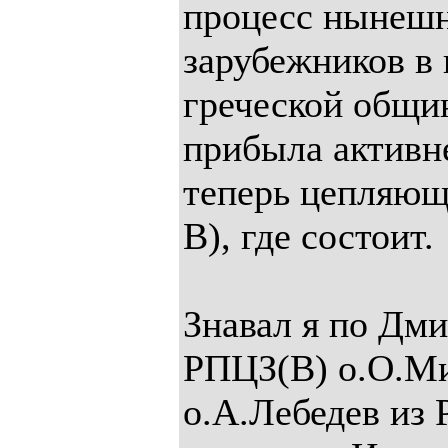
процесс нынешн
зарубежников в 
греческой общи
прибыла активн
теперь цепляющ
В), где состоит.
Знавал я по Дм
РПЦЗ(В) о.О.Ми
о.А.Лебедев из 