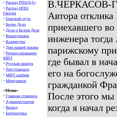
В.ЧЕРКАСОВ-
·
Распад РПЦЗ(А)
·
Распад ИПЦ
Автора отклика
Греции
·
Царский путь
·
приехавшего во
Белое Дело
·
Дело о Белом Деле
·
инженера тогда 
Врангелиана
·
Казачество
·
парижскому при
Дни нашей жизни
·
Репрессирование
МИТ
где бывал в нач
·
Русская защита
·
Литстраница
его на богослуж
·
МИТ-альбом
·
Мемуарное
гражданкой Фра
~Меню~
После этого мы
·
Главная страница
·
Администратор
когда я начал р
·
Выход
·
Библиотека