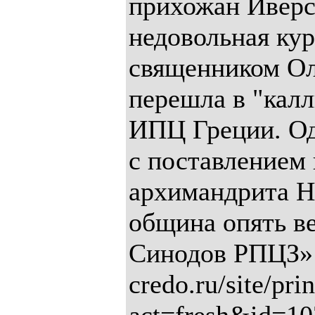
прихожан Иверс
недовольная кур
священником О
перешла в "кал
ИПЦ Греции. Од
с поставлением 
архимандрита Н
община опять ве
Синодов РПЦЗ» (
credo.ru/site/pri