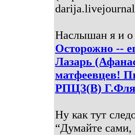
darija.livejourna
Наслышан я и о
Осторожно -- 
Лазарь (Афана
матфеевцев! П
РПЦЗ(В) Г.Фля
Ну как тут след
“Думайте сами, 