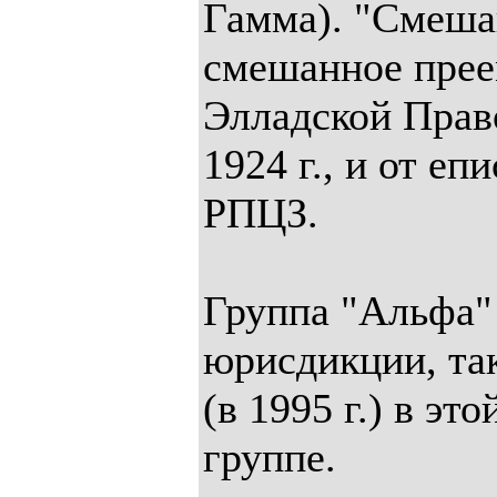
Гамма). "Смеш
смешанное преем
Элладской Прав
1924 г., и от е
РПЦЗ.
Группа "Альфа" 
юрисдикции, так
(в 1995 г.) в эт
группе.