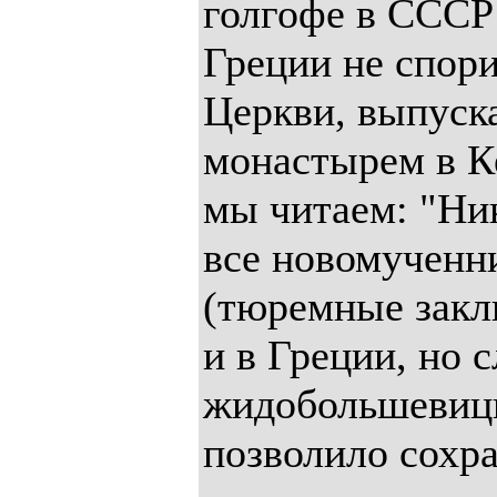
голгофе в СССР 
Греции не спори
Церкви, выпуск
монастырем в Ке
мы читаем: "Ник
все новомученни
(тюремные закл
и в Греции, но с
жидобольшевицк
позволило сохр