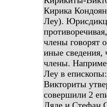
Кирикиты-Викто
Кирика Кондоян
Леу). Юрисдикц
противоречивая,
члены говорят 
иные сведения,
члены. Наприме
Леу в епископы
Викториты утве
совершили 2 еп
Ляде и Стефан 