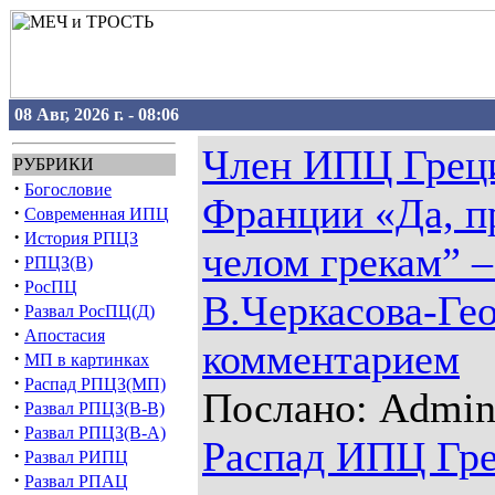
08 Авг, 2026 г. - 08:06
Член ИПЦ Греци
РУБРИКИ
·
Богословие
Франции «Да, п
·
Современная ИПЦ
·
История РПЦЗ
челом грекам” –
·
РПЦЗ(В)
·
РосПЦ
В.Черкасова-Гео
·
Развал РосПЦ(Д)
·
Апостасия
комментарием
·
МП в картинках
·
Распад РПЦЗ(МП)
Послано: Admin 
·
Развал РПЦЗ(В-В)
·
Развал РПЦЗ(В-А)
Распад ИПЦ Гр
·
Развал РИПЦ
·
Развал РПАЦ