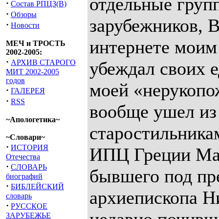
отдельные груп
·
Состав РПЦЗ(В)
·
Обзоры
зарубежников, В
·
Новости
интернете моим
МЕЧ и ТРОСТЬ
2002-2005:
·
АРХИВ СТАРОГО
убеждал своих 
МИТ 2002-2005
годов
моей «нерукопо
·
ГАЛЕРЕЯ
·
RSS
вообще ушел из
~Апологетика~
старостильника
~Словари~
·
ИСТОРИЯ
ИПЦ Греции Мат
Отечества
·
СЛОВАРЬ
бывшего под пр
биографий
·
БИБЛЕЙСКИЙ
архиепископа Н
словарь
·
РУССКОЕ
ЗАРУБЕЖЬЕ