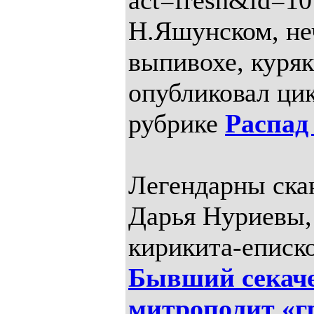
act=fresh&id=10
Н.Яшунском, не
выпивохе, куряк
опубликовал цик
рубрике
Распад
Легендарны ска
Дарья Нуриевы,
кирикита-еписко
Бывший секаче
митрополит «