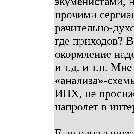
экуменистами, 
прочими сергиа
рачительно-дух
где приходов? В
окормление надо
и т.д. и т.п. Мн
«анализа»-схем
ИПХ, не проси
напролет в инте
Еще одна заноза