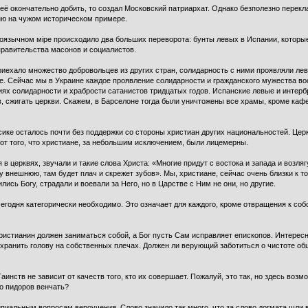
л её окончательно добить, то создал Московский патриархат. Однако безполезно перек
ню на чужом историческом примере.
оязычном мiре происходило два больших переворота: бунты левых в Испании, которые
правительства масонов и социалистов.
ехало множество добровольцев из других стран, солидарность с ними проявляли ле
е. Сейчас мы в Украине каждое проявление солидарности и гражданского мужества во
ях солидарности и храбрости сатанистов тридцатых годов. Испанские левые и интерб
, сжигать церкви. Скажем, в Барселоне тогда были уничтожены все храмы, кроме каф
сике осталось почти без поддержки со стороны христиан других национальностей. Цер
а от того, что христиане, за небольшим исключением, были лицемерны.
в церквях, звучали и такие слова Христа: «Многие придут с востока и запада и возл
 внешнюю, там будет плач и скрежет зубов». Мы, христиане, сейчас очень близки к т
ись Богу, страдали и воевали за Него, но в Царстве с Ним не они, но другие.
сегодня категорически необходимо. Это означает для каждого, кроме отвращения к со
истианин должен заниматься собой, а Бог пусть Сам исправляет епископов. Интересно
охранить голову на собственных плечах. Должен ли верующий заботиться о чистоте 
инств не зависит от качеств того, кто их совершает. Пожалуй, это так, но здесь воз
о пидоров венчать?
пиальным вопросам вероучения. Слово значило так много, что за слово догмата шли 