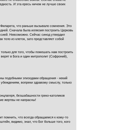
ведность. И эта ересь ничем не лучше своих
 Филарета, что раньше вызывало сомнения. Это
едней. Сначала была иллюзия построить Церковь
ссией. Невозможно. Сейчас синод утвердил
к тело из клеток, зато представляет собой
 только для того, чтобы помешать нам построить
верят в Бога и один митрополит (Софроний),
нены подобными эпизодами обращения - некий
и убеждениям, вопреки здравому смыслу, только
концлагеря, безшабашности греко-католиков
кие жертвы не напрасны!
оит помнить, что всегда обращаемся к кому-то
тейн, видимо, знал, что Бог больше того, кого