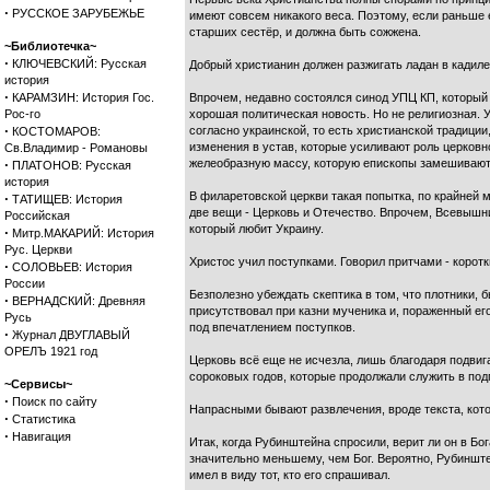
·
РУССКОЕ ЗАРУБЕЖЬЕ
имеют совсем никакого веса. Поэтому, если раньше е
старших сестёр, и должна быть сожжена.
~Библиотечка~
·
КЛЮЧЕВСКИЙ: Русская
Добрый христианин должен разжигать ладан в кадил
история
·
КАРАМЗИН: История Гос.
Впрочем, недавно состоялся синод УПЦ КП, который
Рос-го
хорошая политическая новость. Но не религиозная.
·
согласно украинской, то есть христианской традици
КОСТОМАРОВ:
изменения в устав, которые усиливают роль церковно
Св.Владимир - Романовы
·
желеобразную массу, которую епископы замешивают, к
ПЛАТОНОВ: Русская
история
В филаретовской церкви такая попытка, по крайней 
·
ТАТИЩЕВ: История
две вещи - Церковь и Отечество. Впрочем, Всевышни
Российская
который любит Украину.
·
Митр.МАКАРИЙ: История
Рус. Церкви
Христос учил поступками. Говорил притчами - коротк
·
СОЛОВЬЕВ: История
России
Безполезно убеждать скептика в том, что плотники,
·
ВЕРНАДСКИЙ: Древняя
присутствовал при казни мученика и, пораженный ег
Русь
под впечатлением поступков.
·
Журнал ДВУГЛАВЫЙ
ОРЕЛЪ 1921 год
Церковь всё еще не исчезла, лишь благодаря подвиг
сороковых годов, которые продолжали служить в под
~Сервисы~
·
Поиск по сайту
Напрасными бывают развлечения, вроде текста, кото
·
Статистика
·
Навигация
Итак, когда Рубинштейна спросили, верит ли он в Бог
значительно меньшему, чем Бог. Вероятно, Рубинштей
имел в виду тот, кто его спрашивал.