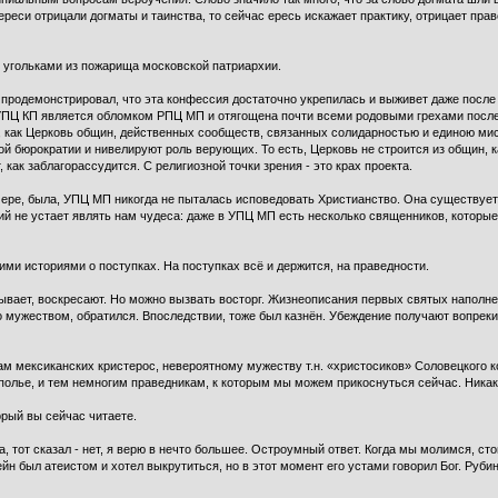
реси отрицали догматы и таинства, то сейчас ересь искажает практику, отрицает пра
е угольками из пожарища московской патриархии.
 продемонстрировал, что эта конфессия достаточно укрепилась и выживет даже после
 УПЦ КП является обломком РПЦ МП и отягощена почти всеми родовыми грехами посл
и, как Церковь общин, действенных сообществ, связанных солидарностью и единою ми
й бюрократии и нивелируют роль верующих. То есть, Церковь не строится из общин, ка
ак заблагорассудится. С религиозной точки зрения - это крах проекта.
мере, была, УПЦ МП никогда не пыталась исповедовать Христианство. Она существует
й не устает являть нам чудеса: даже в УПЦ МП есть несколько священников, которые 
ими историями о поступках. На поступках всё и держится, на праведности.
 бывает, воскресают. Но можно вызвать восторг. Жизнеописания первых святых напол
о мужеством, обратился. Впоследствии, тоже был казнён. Убеждение получают вопрек
ам мексиканских кристерос, невероятному мужеству т.н. «христосиков» Соловецкого 
полье, и тем немногим праведникам, к которым мы можем прикоснуться сейчас. Ника
рый вы сейчас читаете.
а, тот сказал - нет, я верю в нечто большее. Остроумный ответ. Когда мы молимся, ст
н был атеистом и хотел выкрутиться, но в этот момент его устами говорил Бог. Рубинш