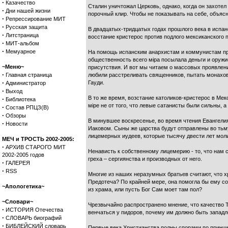
·
Казачество
Сталин уничтожал Церковь, однако, когда он захоте
·
Дни нашей жизни
порочный клир. Чтобы не показывать на себе, объяс
·
Репрессирование МИТ
·
Русская защита
В двадцатых-тридцатых годах прошлого века в испан
·
Литстраница
восстание кристерос против подлого мексиканского 
·
МИТ-альбом
·
Мемуарное
На помощь испанским анархистам и коммунистам при
общественность всего мiра посылала деньги и оружи
~Меню~
присутствия. И вот мы читаем о массовых проявлени
·
Главная страница
любили расстреливать священников, пытать монахов
·
Гауди.
Администратор
·
Выход
В то же время, возстание католиков-кристерос в Мек
·
Библиотека
мiре не от того, что левые сатанисты были сильны, 
·
Состав РПЦЗ(В)
·
Обзоры
В минувшее воскресенье, во время чтения Евангелия 
·
Новости
Иаковом. Сыны же царства будут отправлены во тьму
лицемерных иудеев, которые тысячу двести лет молил
МЕЧ и ТРОСТЬ 2002-2005:
·
АРХИВ СТАРОГО МИТ
Ненависть к собственному лицемерию - то, что нам 
2002-2005 годов
греха – сергиянства и производных от него.
·
ГАЛЕРЕЯ
·
RSS
Многие из наших неразумных братьев считают, что хр
Предотеча? По крайней мере, она помогла бы ему с
~Апологетика~
из храма, или пусть Бог Сам моет там пол?
~Словари~
Чрезвычайно распространено мнение, что качество Та
·
ИСТОРИЯ Отечества
венчаться у пидоров, почему им должно быть западл
·
СЛОВАРЬ биографий
·
БИБЛЕЙСКИЙ словарь
Первые века Христианства полны спорами по принци