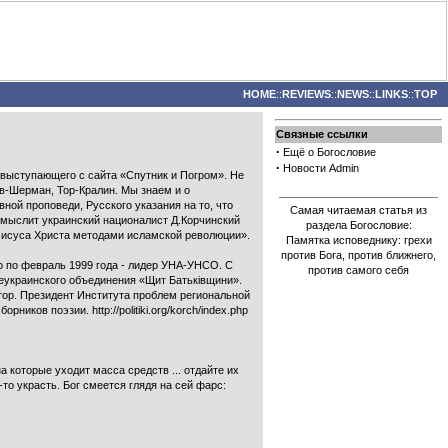
HOME
::
REVIEWS
::
NEWS
::
LINKS
::
TOP
Связные ссылки
·
Ещё о Богословие
·
Новости Admin
 выступающего с сайта «Спутник и Погром». Не
ов-Шерман, Тор-Кралин. Мы знаем и о
ной проповеди, Русского указания на то, что
Самая читаемая статья из
 мыслит украинский националист Д.Корчинский
раздела Богословие:
 Иисуса Христа методами исламской революции».
Памятка исповеднику: грехи
против Бога, против ближнего,
го по февраль 1999 года - лидер УНА-УНСО. C
против самого себя
сеукраинского объединения «Щит Батьківщини».
атор. Президент Института проблем региональной
ков поэзии. http://politiki.org/korch/index.php
 которые уходит масса средств ... отдайте их
о украсть. Бог смеется глядя на сей фарс: