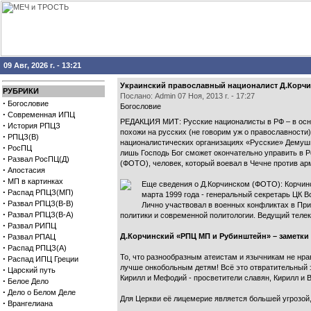
09 Авг, 2026 г. - 13:21
Украинский православный националист Д.Корчи
РУБРИКИ
Послано: Admin 07 Ноя, 2013 г. - 17:27
·
Богословие
Богословие
·
Современная ИПЦ
РЕДАКЦИЯ МИТ: Русские националисты в РФ – в осно
·
История РПЦЗ
похожи на русских (не говорим уж о православности
·
РПЦЗ(В)
националистических организациях «Русские» Демушки
·
РосПЦ
лишь Господь Бог сможет окончательно управить в Р
·
Развал РосПЦ(Д)
(ФОТО), человек, который воевал в Чечне против а
·
Апостасия
·
МП в картинках
Еще сведения о Д.Корчинском (ФОТО): Корчинск
·
Распад РПЦЗ(МП)
марта 1999 года - генеральный секретарь ЦК В
·
Развал РПЦЗ(В-В)
Лично участвовал в военных конфликтах в Прид
·
Развал РПЦЗ(В-А)
политики и современной политологии. Ведущий телекан
·
Развал РИПЦ
·
Д.Корчинский «РПЦ МП и Рубинштейн» – заметки 
Развал РПАЦ
·
Распад РПЦЗ(А)
То, что разнообразным атеистам и язычникам не нрав
·
Распад ИПЦ Греции
лучше онкобольным детям! Всё это отвратительный э
·
Царский путь
Кирилл и Мефодий - просветители славян, Кирилл и В
·
Белое Дело
·
Дело о Белом Деле
Для Церкви её лицемерие является большей угрозой,
·
Врангелиана