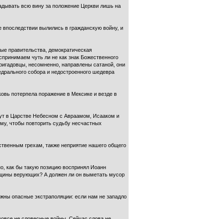
ладывать всю вину за положение Церкви лишь на
 впоследствии вылились в гражданскую войну, и
вые правительства, демократическая
спринимаем чуть ли не как знак Божественного
ригадовцы, несомненно, направлены сатаной, они
едрального собора и недостроенного шедевра
ковь потерпела поражение в Мексике и везде в
ягут в Царстве Небесном с Авраамом, Исааком и
ому, чтобы повторить судьбу несчастных
бственным грехам, также неприятие нашего общего
, как бы такую ​​позицию воспринял Иоанн
общины верующих? А должен ли он выметать мусор
можны опасные экстраполяции: если нам не западло
вовсе не словесные войны. Сейчас слова не