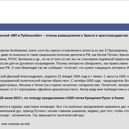
нский «МП и Рубинштейн» – точные размышления о Христе и христопродавстве
вном безбожники, взять хотя бы самого отъявленного атеиста из них Е.Просвирнина,
) даже по внешности такие националистические деятели в РФ, как Белов-Поткин, Крыл
на, РОНС Артемова и др., но ни от кого из них мы не слыхивали подлинной православ
оссии для ее духовного возрождения. Посему интересно обнаружить, как православно
рмии РФ. О нем Википедия так же сообщает: «считает, что нужно «защищать интересы
ий Дмитрий Александрович, родился 22 января 1964 года в г. Киеве. С августа 1991-
сеукраинской политической партии «Братство». С октября 2000 года - председатель В
нестровье, Абхазии и Чечне (на стороне чеченских сепаратистов). Политолог, литер
ала «1+1» (программа «Двойное доказательство»). Автор ряда книг публицистики и сборни
26 июля 2013 г. по поводу празднования «1025-летия Крещения Руси» в Киеве
ится в Церкви, христиане ненавидят. Все эти казённые празднования церковных дат, на
мпешный дух, приезд Путина с ихним главным шаманом, видимо, для того, чтобы что-т
олодя - затемнители. Так замыкается тысячелетний круг.
 чем гонения на неё.