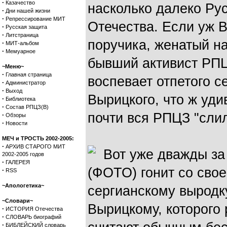
·
Казачество
насколько далеко Рус
·
Дни нашей жизни
·
Репрессирование МИТ
Отечества. Если уж В
·
Русская защита
·
Литстраница
поручика, женатый на
·
МИТ-альбом
·
Мемуарное
бывший активист РПЦ
~Меню~
·
Главная страница
воспевает отпетого 
·
Администратор
·
Выход
Вырицкого, что ж удив
·
Библиотека
·
Состав РПЦЗ(В)
почти вся РПЦЗ "слил
·
Обзоры
·
Новости
МЕЧ и ТРОСТЬ 2002-2005:
·
АРХИВ СТАРОГО МИТ
Вот уже дважды за
2002-2005 годов
·
ГАЛЕРЕЯ
(ФОТО) гонит со свое
·
RSS
~Апологетика~
сергианскому вырод
~Словари~
Вырицкому, которого
·
ИСТОРИЯ Отечества
·
СЛОВАРЬ биографий
·
БИБЛЕЙСКИЙ словарь