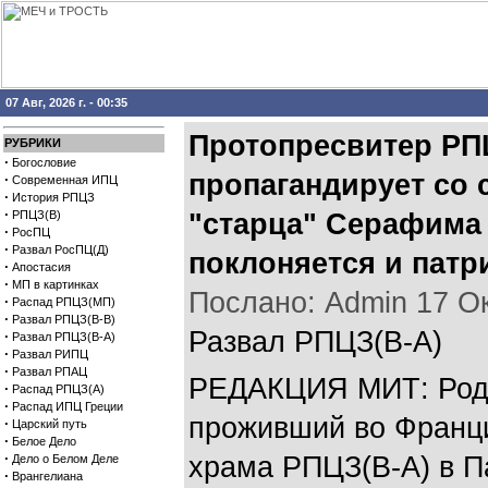
07 Авг, 2026 г. - 00:35
Протопресвитер РП
РУБРИКИ
·
Богословие
пропагандирует со 
·
Современная ИПЦ
·
История РПЦЗ
·
РПЦЗ(В)
"старца" Серафима
·
РосПЦ
·
Развал РосПЦ(Д)
поклоняется и патр
·
Апостасия
·
МП в картинках
Послано: Admin 17 Окт
·
Распад РПЦЗ(МП)
·
Развал РПЦЗ(В-В)
Развал РПЦЗ(В-А)
·
Развал РПЦЗ(В-А)
·
Развал РИПЦ
·
Развал РПАЦ
РЕДАКЦИЯ МИТ: Роди
·
Распад РПЦЗ(А)
·
Распад ИПЦ Греции
проживший во Франци
·
Царский путь
·
Белое Дело
·
храма РПЦЗ(В-А) в П
Дело о Белом Деле
·
Врангелиана