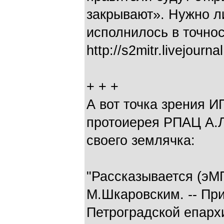
закрывают». Нужно ли
исполнилось в точнос
http://s2mitr.livejourn
+ + +
А вот точка зрения И
протоиерея РПАЦ А.Л
своего землячка:
"Рассказывается (э
М.Шкаровским. -- Пр
Петроградской епархии