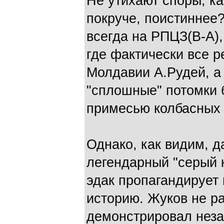
Не утихают споры, к
покруче, поистиннее
всегда на РПЦЗ(В-А),
где фактически все р
Молдавии А.Рудей, а 
"сплошные" потомки 
примесью колбасных 
Однако, как видим, д
легендарный "серый 
эдак пропагандирует
историю. Жуков не ра
демонстрировал неза