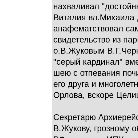
нахваливал "достойн
Виталия вл.Михаила 
анафематствовал сам
свидетельство из пар
о.В.Жуковым В.Г.Чер
"серый кардинал" вм
шею с отпевания поч
его друга и многолет
Орлова, вскоре Цели
Секретарю Архиерейс
В.Жукову, грозному 