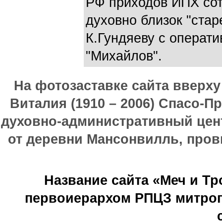
РФ приходов ИПХ сот
духовно близок "стар
К.Гундяеву с операт
"Михайлов".
На фотозаставке сайта вверх
Виталия (1910 – 2006) Спасо-П
духовно-административный цен
от деревни Мансонвилль, прови
Название сайта «Меч и Т
первоиерархом РПЦЗ митроп