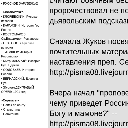
считают обычным бес
·
РУССКОЕ ЗАРУБЕЖЬЕ
пророчествовал не п
~Библиотечка~
·
КЛЮЧЕВСКИЙ: Русская
дьявольским подсказ
история
·
КАРАМЗИН: История Гос.
Рос-го
·
КОСТОМАРОВ:
Св.Владимир - Романовы
Сначала Жуков посвя
·
ПЛАТОНОВ: Русская
история
почтительных матери
·
ТАТИЩЕВ: История
Российская
наставления преп. С
·
Митр.МАКАРИЙ: История
Рус. Церкви
·
СОЛОВЬЕВ: История
http://pisma08.livejou
России
·
ВЕРНАДСКИЙ: Древняя
Русь
·
Журнал ДВУГЛАВЫЙ
Вчера начал "пропов
ОРЕЛЪ 1921 год
~Сервисы~
чему приведет Росси
·
Поиск по сайту
·
Статистика
Богу и мамоне?" --
·
Навигация
http://pisma08.livejou