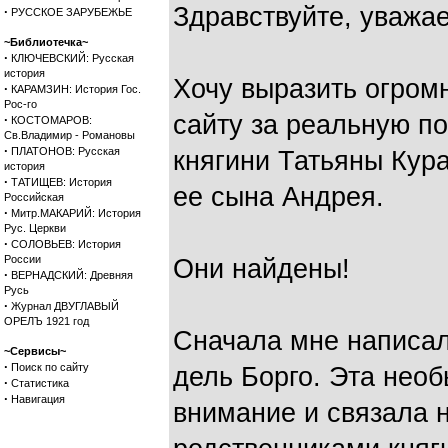
Здравствуйте, уважа
·
РУССКОЕ ЗАРУБЕЖЬЕ
~Библиотечка~
·
КЛЮЧЕВСКИЙ: Русская
история
Хочу выразить огром
·
КАРАМЗИН: История Гос.
Рос-го
сайту за реальную п
·
КОСТОМАРОВ:
Св.Владимир - Романовы
·
ПЛАТОНОВ: Русская
княгини Татьяны Ку
история
·
ТАТИЩЕВ: История
ее сына Андрея.
Российская
·
Митр.МАКАРИЙ: История
Рус. Церкви
·
СОЛОВЬЕВ: История
России
Они найдены!
·
ВЕРНАДСКИЙ: Древняя
Русь
·
Журнал ДВУГЛАВЫЙ
ОРЕЛЪ 1921 год
Сначала мне написа
~Сервисы~
·
Поиск по сайту
дель Борго. Эта нео
·
Статистика
·
Навигация
внимание и связала 