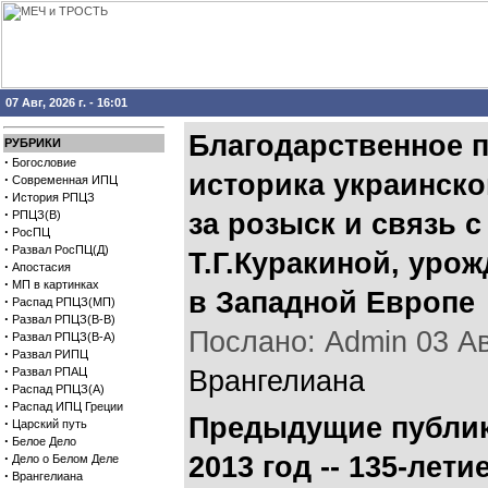
07 Авг, 2026 г. - 16:01
Благодарственное п
РУБРИКИ
·
Богословие
историка украинско
·
Современная ИПЦ
·
История РПЦЗ
·
РПЦЗ(В)
за розыск и связь 
·
РосПЦ
·
Развал РосПЦ(Д)
Т.Г.Куракиной, уро
·
Апостасия
·
МП в картинках
в Западной Европе
·
Распад РПЦЗ(МП)
·
Развал РПЦЗ(В-В)
Послано: Admin 03 Авг
·
Развал РПЦЗ(В-А)
·
Развал РИПЦ
·
Развал РПАЦ
Врангелиана
·
Распад РПЦЗ(А)
·
Распад ИПЦ Греции
Предыдущие публик
·
Царский путь
·
Белое Дело
·
2013 год -- 135-лет
Дело о Белом Деле
·
Врангелиана