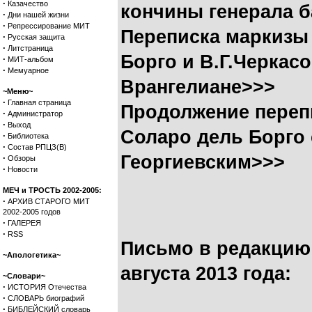
·
Казачество
кончины генерала б
·
Дни нашей жизни
·
Репрессирование МИТ
Переписка маркизы
·
Русская защита
·
Литстраница
Борго и В.Г.Черкас
·
МИТ-альбом
·
Мемуарное
Врангелиане>>>
~Меню~
·
Главная страница
Продолжение переп
·
Администратор
·
Выход
Соларо дель Борго 
·
Библиотека
·
Состав РПЦЗ(В)
Георгиевским>>>
·
Обзоры
·
Новости
МЕЧ и ТРОСТЬ 2002-2005:
·
АРХИВ СТАРОГО МИТ
2002-2005 годов
·
ГАЛЕРЕЯ
·
RSS
Письмо в редакцию 
~Апологетика~
августа 2013 года:
~Словари~
·
ИСТОРИЯ Отечества
·
СЛОВАРЬ биографий
·
БИБЛЕЙСКИЙ словарь