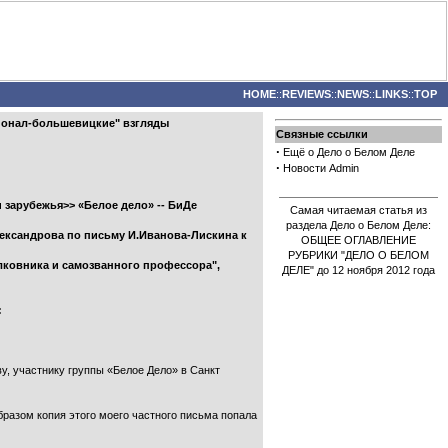
HOME
::
REVIEWS
::
NEWS
::
LINKS
::
TOP
ционал-большевицкие" взгляды
Связные ссылки
·
Ещё о Дело о Белом Деле
·
Новости Admin
 зарубежья>> «Белое дело» -- БиДе
Самая читаемая статья из
раздела Дело о Белом Деле:
Александрова по письму И.Иванова-Лискина к
ОБЩЕЕ ОГЛАВЛЕНИЕ
РУБРИКИ "ДЕЛО О БЕЛОМ
олковника и самозванного профессора",
ДЕЛЕ" до 12 ноября 2012 года
:
ву, участнику группы «Белое Дело» в Санкт
бразом копия этого моего частного письма попала