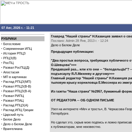
07 Авг, 2026 г. - 11:21
Главред "Нашей страны" Н.Казанцев заявил о св
РУБРИКИ
Послано: Admin 28 Янв, 2013 г. - 12:24
·
Богословие
Дело о Белом Деле
·
Современная ИПЦ
Предыдущие публикации:
·
История РПЦЗ
·
РПЦЗ(В)
"Два простых вопроса, требующих публичного о
·
РосПЦ
О.Шевцова">>>
·
Развал РосПЦ(Д)
Предавший раз... или кто они -- "белодельцЫ"? 
·
Апостасия
подъесаулу Я.Л.Михееву и другому>>>
·
МП в картинках
Главный редактор "Нашей страны" Н.Казанцев ра
·
Распад РПЦЗ(МП)
тыловую крысу корниловца Е.Месснера из эмигр
·
Развал РПЦЗ(В-В)
·
Развал РПЦЗ(В-А)
Из газеты "Наша страна" №2957, бумажный формат
·
Развал РИПЦ
·
ОТ РЕДАКТОРА -- ОБ ОДНОМ ПИСЬМЕ
Развал РПАЦ
·
Распад РПЦЗ(А)
Узел на интернете «Меч и трость», В. Черкасова-Гео
·
Распад ИПЦ Греции
Петербурге.
·
Царский путь
·
Белое Дело
Hо сделал это, скрыв мою подпись и ложно приписав
·
Дело о Белом Деле
к публикаторам, мне неизвестно.
·
Врангелиана