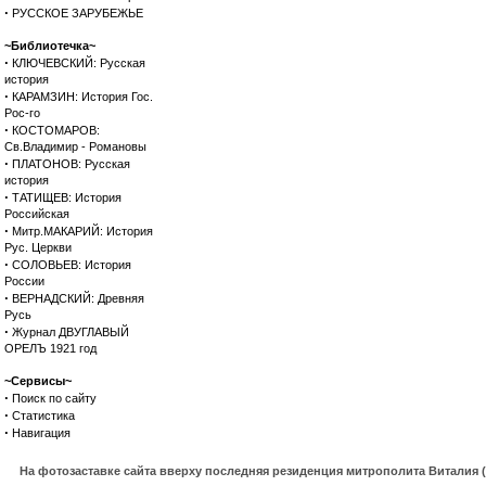
·
РУССКОЕ ЗАРУБЕЖЬЕ
~Библиотечка~
·
КЛЮЧЕВСКИЙ: Русская
история
·
КАРАМЗИН: История Гос.
Рос-го
·
КОСТОМАРОВ:
Св.Владимир - Романовы
·
ПЛАТОНОВ: Русская
история
·
ТАТИЩЕВ: История
Российская
·
Митр.МАКАРИЙ: История
Рус. Церкви
·
СОЛОВЬЕВ: История
России
·
ВЕРНАДСКИЙ: Древняя
Русь
·
Журнал ДВУГЛАВЫЙ
ОРЕЛЪ 1921 год
~Сервисы~
·
Поиск по сайту
·
Статистика
·
Навигация
На фотозаставке сайта вверху последняя резиденция митрополита Виталия 