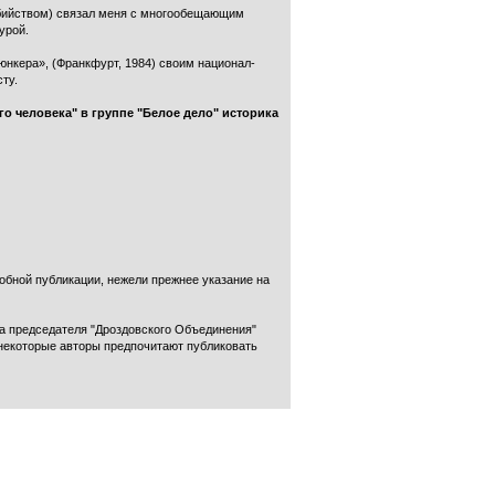
оубийством) связал меня с многообещающим
урой.
 юнкера», (Франкфурт, 1984) своим национал-
ту.
го человека" в группе "Белое дело" историка
добной публикации, нежели прежнее указание на
ча председателя "Дроздовского Объединения"
. некоторые авторы предпочитают публиковать