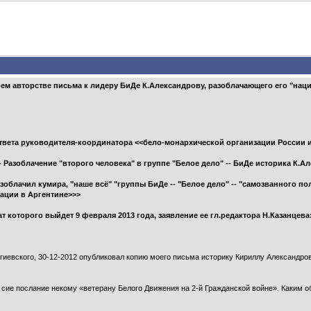
оем авторстве письма к лидеру БиДе К.Александрову, разоблачающего его "на
твета руководителя-координатора <<бело-монархической организации России и
-- Разоблачение "второго человека" в группе "Белое дело" -- БиДе историка К.
зоблачил кумира, "наше всё" "группы БиДе -- "Белое дело" -- "самозванного п
ации в Аргентине>>>
 которого выйдет 9 февраля 2013 года, заявление ее гл.редактора Н.Казанцева
ргиевского, 30-12-2012 опубликовал копию моего письма историку Кириллу Александро
 сие послание некому «ветерану Белого Движения на 2-й Гражданской войне». Каким о