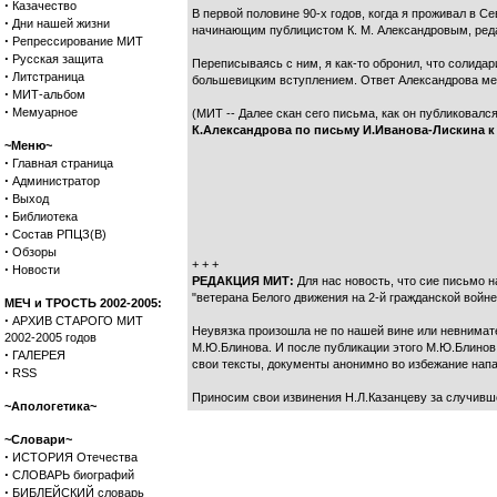
·
Казачество
В первой половине 90-х годов, когда я проживал в 
·
Дни нашей жизни
начинающим публицистом К. М. Александровым, реда
·
Репрессирование МИТ
·
Русская защита
Переписываясь с ним, я как-то обронил, что солидар
·
Литстраница
большевицким вступлением. Ответ Александрова мен
·
МИТ-альбом
·
Мемуарное
(МИТ -- Далее скан сего письма, как он публиковалс
К.Александрова по письму И.Иванова-Лискина к
~Меню~
·
Главная страница
·
Администратор
·
Выход
·
Библиотека
·
Состав РПЦЗ(В)
·
Обзоры
+ + +
·
Новости
РЕДАКЦИЯ МИТ:
Для нас новость, что сие письмо 
"ветерана Белого движения на 2-й гражданской войн
МЕЧ и ТРОСТЬ 2002-2005:
·
АРХИВ СТАРОГО МИТ
Неувязка произошла не по нашей вине или невнимат
2002-2005 годов
М.Ю.Блинова. И после публикации этого М.Ю.Блинов н
·
ГАЛЕРЕЯ
свои тексты, документы анонимно во избежание напад
·
RSS
Приносим свои извинения Н.Л.Казанцеву за случивш
~Апологетика~
~Словари~
·
ИСТОРИЯ Отечества
·
СЛОВАРЬ биографий
·
БИБЛЕЙСКИЙ словарь