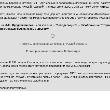
Северной Каролине, историк В. Г. Бортневский (в последствие покончивший жизнь сам
ктором журнала «Новый Часовой», и я стал его снабжать эмигрантской белой литерат
ист Николай Росс испоганил книгу легендарного капитана В. А. Ларионова «Последние
я oшарашил и возмутил. Но я лучше приведу моё письмо этому питерскому публицис
я на МИТ:
Предавший раз... или кто они -- "белодельцЫ"? -- Разоблачение "второ
 подъесаулу Я.Л.Михееву и другому
):
(Подпись, опубликованная теперь в "Нашей стране"):
С совершенным почтением Н. Казанцев
написал Н.Л.Казанцев. Считаем, что такое именное авторство гораздо солиднее для по
е", сделанное в тексте этого материала приславшим его М.Ю.Блиновым.
ельности, а по свидетельству приславшего в редакцию МИТ скан сего письма москви
е уточнил, откуда и от кого скан письма попал к нему. А мы не стали настаивать, т.к
ок от тех, кого они в них разоблачили.
ееся недоразумение.