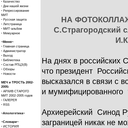
·
Казачество
·
Дни нашей жизни
·
Репрессирование
МИТ
НА ФОТОКОЛЛАЖЕ
·
Русская защита
·
Литстраница
С.Страгородский с
·
МИТ-альбом
·
Мемуарное
И.
~Меню~
·
Главная страница
·
Администратор
·
Выход
На днях в российских 
·
Библиотека
·
Состав РПЦЗ(В)
·
что президент Российс
Обзоры
·
Новости
высказался в связи с 
МЕЧ и ТРОСТЬ 2002-
2005:
и мумифицированного 
·
АРХИВ СТАРОГО
МИТ 2002-2005 годов
·
ГАЛЕРЕЯ
·
RSS
Архиерейский Синод Р
~Апологетика~
заграницей никак не м
~Словари~
·
ИСТОРИЯ