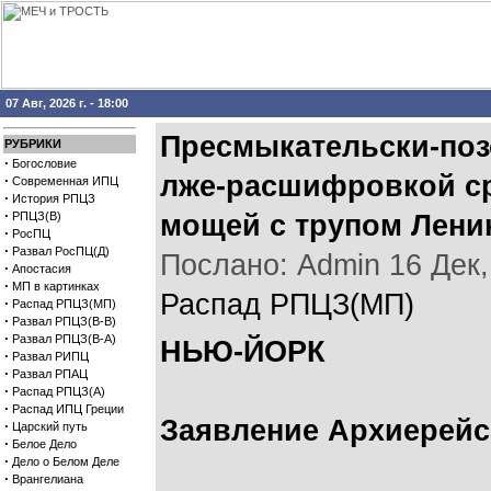
07 Авг, 2026 г. - 18:00
Пресмыкательски-поз
РУБРИКИ
·
Богословие
лже-расшифровкой с
·
Современная ИПЦ
·
История РПЦЗ
·
РПЦЗ(В)
мощей с трупом Лени
·
РосПЦ
·
Развал РосПЦ(Д)
Послано: Admin 16 Дек, 
·
Апостасия
·
МП в картинках
Распад РПЦЗ(МП)
·
Распад РПЦЗ(МП)
·
Развал РПЦЗ(В-В)
·
Развал РПЦЗ(В-А)
НЬЮ-ЙОРК
·
Развал РИПЦ
·
Развал РПАЦ
·
Распад РПЦЗ(А)
·
Распад ИПЦ Греции
Заявление Архиерейс
·
Царский путь
·
Белое Дело
·
Дело о Белом Деле
·
Врангелиана