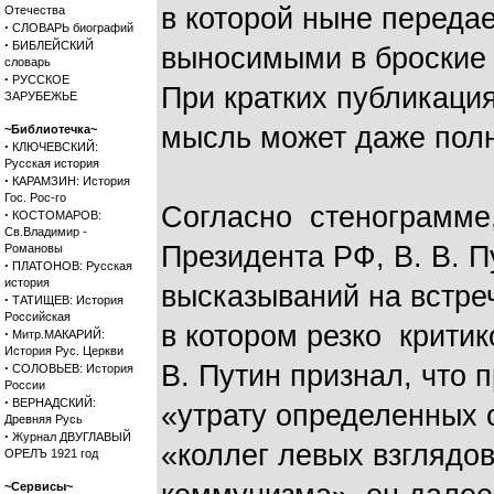
в которой ныне передае
Отечества
·
СЛОВАРЬ биографий
·
БИБЛЕЙСКИЙ
выносимыми в броские 
словарь
·
РУССКОЕ
При кратких публикация
ЗАРУБЕЖЬЕ
мысль может даже полн
~Библиотечка~
·
КЛЮЧЕВСКИЙ:
Русская история
·
КАРАМЗИН: История
Гос. Рос-го
Согласно стенограмме,
·
КОСТОМАРОВ:
Св.Владимир -
Президента РФ, В. В. П
Романовы
·
ПЛАТОНОВ: Русская
история
высказываний на встре
·
ТАТИЩЕВ: История
Российская
в котором резко критик
·
Митр.МАКАРИЙ:
История Рус. Церкви
·
В. Путин признал, что 
СОЛОВЬЕВ: История
России
·
ВЕРНАДСКИЙ:
«утрату определенных 
Древняя Русь
·
Журнал ДВУГЛАВЫЙ
«коллег левых взглядов
ОРЕЛЪ 1921 год
~Сервисы~