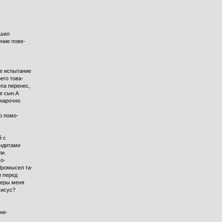
ушил
ение пове-
е испытание
его това-
па перенес,
е сын.А
 нарочно
ю помо-
й с
андитами
ли.
со-
Промысел та-
и перед
теры меня
Иисус?
ни-