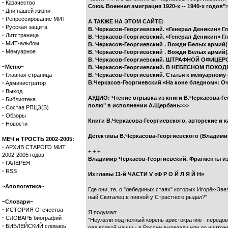
·
Казачество
Союз. Военная эмиграция 1920-х -- 1940-х годов"
·
Дни нашей жизни
·
Репрессирование МИТ
А ТАКЖЕ НА ЭТОМ САЙТЕ:
·
Русская защита
В. Черкасов-Георгиевский. «Генерал Деникин» Гл
·
Литстраница
В. Черкасов-Георгиевский. «Генерал Деникин» Гл.
·
МИТ-альбом
В. Черкасов-Георгиевский . Вожди Белых армий(1
·
Мемуарное
В. Черкасов-Георгиевский . Вожди Белых армий(2
В. Черкасов-Георгиевский. ШТРАФНОЙ ОФИЦЕ
~Меню~
В. Черкасов-Георгиевский. В НЕБЕСНОМ ПОХОД
·
Главная страница
В. Черкасов-Георгиевский. Статья к мемуарно
·
В.Черкасов-Георгиевский «На коне бледном»: О
Администратор
·
Выход
АУДИО: Чтение отрывка из книги В.Черкасова-Ге
·
Библиотека
полю" в исполнении А.Щербань>>>
·
Состав РПЦЗ(В)
·
Обзоры
Книги В.Черкасова-Георгиевского, авторские и 
·
Новости
Детективы В.Черкасова-Георгиевского (Владими
МЕЧ и ТРОСТЬ 2002-2005:
·
АРХИВ СТАРОГО МИТ
+ + +
2002-2005 годов
Владимир Черкасов-Георгиевский. Фрагменты и
·
ГАЛЕРЕЯ
·
RSS
Из главы 11-й ЧАСТИ V «Ф Р О Й Л Я Й Н»
~Апологетика~
Где они, те, о "лебединых стаях" которых Игорёк-Зве
ный Скиталец в пивной у Страстного рыдал?"
~Словари~
·
ИСТОРИЯ Отечества
Я подумал:
·
СЛОВАРЬ биографий
"Неужели под полный корень аристократию - передов
·
БИБЛЕЙСКИЙ словарь
ряд всякой нации - в России вырезали или до ничтож