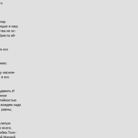
го
онд-
Ницше и наш
тва не ос-
Христа аб-
к его
рево:
у насили-
 в его
здавать.И
овное
ртийностью
 вождям надо
м равны,
 слепую
 всего,
юбви.Толс-
ой Марией,