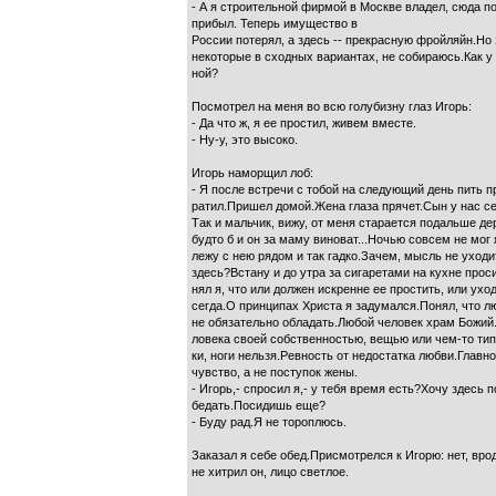
- А я строительной фирмой в Москве владел, сюда п
прибыл. Теперь имущество в
России потерял, а здесь -- прекрасную фройляйн.Но 
некоторые в сходных вариантах, не собираюсь.Как у 
ной?
Посмотрел на меня во всю голубизну глаз Игорь:
- Да что ж, я ее простил, живем вместе.
- Ну-у, это высоко.
Игорь наморщил лоб:
- Я после встречи с тобой на следующий день пить п
ратил.Пришел домой.Жена глаза прячет.Сын у нас с
Так и мальчик, вижу, от меня старается подальше де
будто б и он за маму виноват...Ночью совсем не мог 
лежу с нею рядом и так гадко.Зачем, мысль не уходит
здесь?Встану и до утра за сигаретами на кухне проси
нял я, что или должен искренне ее простить, или ухо
сегда.О принципах Христа я задумался.Понял, что лю
не обязательно обладать.Любой человек храм Божий
ловека своей собственностью, вещью или чем-то тип
ки, ноги нельзя.Ревность от недостатка любви.Главн
чувство, а не поступок жены.
- Игорь,- спросил я,- у тебя время есть?Хочу здесь п
бедать.Посидишь еще?
- Буду рад.Я не тороплюсь.
Заказал я себе обед.Присмотрелся к Игорю: нет, вро
не хитрил он, лицо светлое.