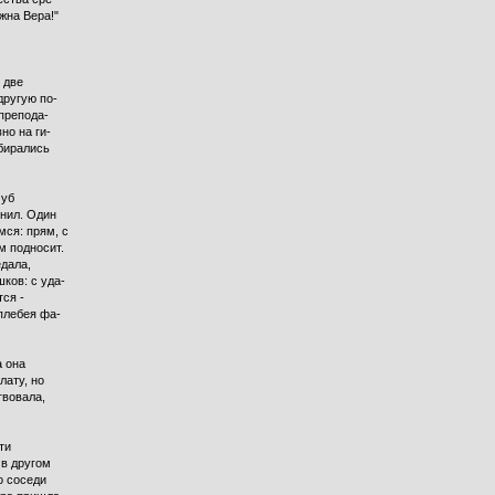
жна Вера!"
 две
другую по-
препода-
но на ги-
обирались
чуб
онил. Один
мся: прям, с
м подносит.
дала,
ков: с уда-
тся -
плебея фа-
а она
лату, но
твовала,
ти
 в другом
о соседи