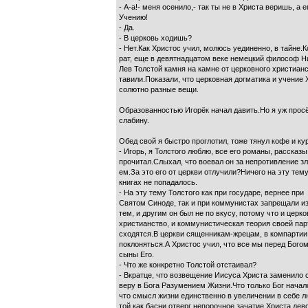
- А-а!- меня осенило,- так ты не в Христа веришь, а е
Учению!
- Да.
- В церковь ходишь?
- Нет.Как Христос учил, молюсь уединенно, в тайне.К
рат, еще в девятнадцатом веке немецкий философ 
Лев Толстой камня на камне от церковного христианс
тавили.Показали, что церковная догматика и учение 
солютно разные вещи.
Образованностью Игорёк начал давить.Но я уж просё
слабину.
Обед свой я быстро проглотил, тоже тянул кофе и ку
- Игорь, я Толстого люблю, все его романы, рассказы
прочитал.Слыхал, что воевал он за непротивление зл
ем.За это его от церкви отлучили?Ничего на эту тему
книгах не попадалось.
- На эту тему Толстого как при государе, вернее при
Святом Синоде, так и при коммунистах запрещали и
тем, и другим он был не по вкусу, потому что и церк
христианство, и коммунистическая теория своей па
сходятся.В церкви сященникам-жрецам, в компартии
поклоняться.А Христос учил, что все мы перед Бого
сыны Его.
- Что же конкретно Толстой отстаивал?
- Вкратце, что возвещение Иисуса Христа заменило
веру в Бога Разумением Жизни.Что только Бог начало
что смысл жизни единственно в увеличении в себе л
той как басни отверг непорочное зачатие Христа дев