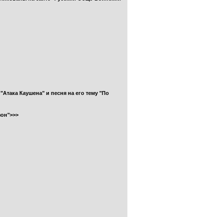
Атака Каушена" и песня на его тему "По
зон">>>