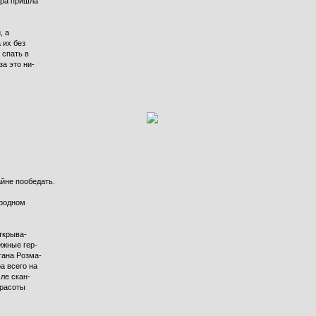
ера пришла
, а
 их без
 спать в
за это ни-
йне пообедать.
ородном
ткрыва-
ижные гер-
тана Розма-
а всего на
ле скан-
красоты