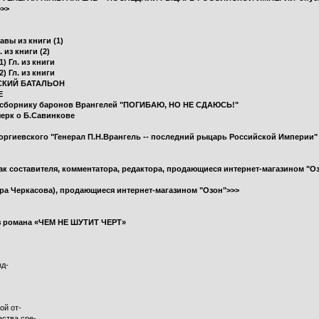
>>>
авы из книги (1)
 из книги (2)
) Гл. из книги
) Гл. из книги
РСКИЙ БАТАЛЬОН
Е
му сборнику баронов Врангелей "ПОГИБАЮ, НО НЕ СДАЮСЬ!"
черк о Б.Савинкове
оргиевского "Генерал П.Н.Врангель -- последний рыцарь Российской Империи" "
как составителя, комментатора, редактора, продающиеся интернет-магазином "О
ра Черкасова), продающиеся интернет-магазином "Озон">>>
з романа «ЧЕМ НЕ ШУТИТ ЧЕРТ»
зд-
ой от-
ества сре-