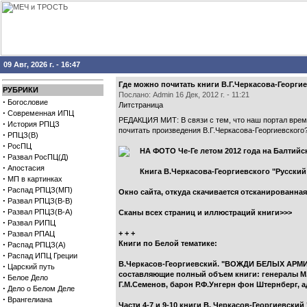
09 Авг, 2026 г. - 16:47
Где можно почитать книги В.Г.Черкасова-Георгие
РУБРИКИ
Послано: Admin 16 Дек, 2012 г. - 11:21
·
Богословие
Литстраница
·
Современная ИПЦ
РЕДАКЦИЯ МИТ: В связи с тем, что наш портал время
·
История РПЦЗ
почитать произведения В.Г.Черкасова-Георгиевского? 
·
РПЦЗ(В)
·
РосПЦ
НА ФОТО Че-Ге летом 2012 года на Балтий
·
Развал РосПЦ(Д)
·
Апостасия
Книга В.Черкасова-Георгиевского "Русск
·
МП в картинках
·
Распад РПЦЗ(МП)
Окно сайта, откуда скачивается отсканированная
·
Развал РПЦЗ(В-В)
·
Развал РПЦЗ(В-А)
Сканы всех страниц и иллюстраций книги>>>
·
Развал РИПЦ
·
+ + +
Развал РПАЦ
·
Книги по Белой тематике:
Распад РПЦЗ(А)
·
Распад ИПЦ Греции
В.Черкасов-Георгиевский. "ВОЖДИ БЕЛЫХ АРМИЙ". 
·
Царский путь
составляющие полный объем книги: генералы М.В.
·
Белое Дело
Г.М.Семенов, барон Р.Ф.Унгерн фон Штернберг
·
Дело о Белом Деле
·
Врангелиана
Части 4-7 и 9-10 книги В. Черкасов-Георгие