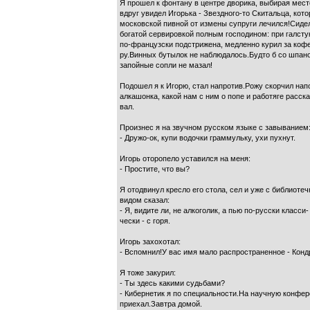
Я прошел к фонтану в центре дворика, выбирая мест
вдруг увидел Игорька - Звездного-то Скитальца, кот
московской пивной от измены супруги лечился!Сидел
богатой сервировкой полным господином: при галсту
по-французски подстрижена, медленно курил за кофе
ру.Винных бутылок не наблюдалось.Будто б со шпано
запойные сопли не мазал!
Подошел я к Игорю, стал напротив.Рожу скорчил нап
алкашонка, какой нам с ним о попе и работяге расск
вал.
Произнес я на звучном русском языке с завыванием
- Дружо-ок, купи водочки граммульку, ухи пухнут.
Игорь оторопело уставился на меня:
- Простите, что вы?
Я отодвинул кресло его стола, сел и уже с библиоте
видом сказал:
- Я, видите ли, не алкоголик, а пью по-русски класси-
чески - с горя.
Игорь захохотал:
- Вспомнил!У вас имя мало распространенное - Конд
Я тоже закурил:
- Ты здесь какими судьбами?
- Кибернетик я по специальности.На научную конфе
приехал.Завтра домой.