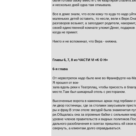
были готовы бабку вместе с ее квартирой спалить.В
и несколько дней одна там отмывала.
Все в доме знали, что если кому-то куда-то надо уйти
маленьких детей оставить, то несли, вели к Вере.Она
разговоров возьмет, а запоздают родители, накормит,
своей единственной комнате уложит.Денег, подарков 
когда не примет.
Никто и не вспоминал, что Вера - княжна.
Главы 6, 7, 8 из ЧАСТИ VI «К О Н»
6-я глава
От нервотрепок надо было мне во Франкфурте-на-Ма
Я прошел от вок-
зала вдоль реки к Театрплац, чтобы присесть в благ
месте.Там был шикарный отель с рестораном.
Высоченные ворота в каменных арках под гербами о
ли двор гостиницы, где за столами закусывали прест
ры и фрау.В этом отеле звездой была знаменитая пу
ри.Общалась она за огромные бабки с сильными мир
уровне членов правительств и видных политиков.Пос
дального разоблачения в газетах пришлось ей свои 
свернуть, а клиентам долго оправдываться.