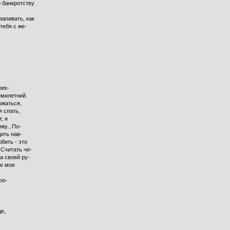
о банкротству
запивать, как
тебя с же-
рек-
емилетний.
ржаться,
я спать,
, я
жу...По-
дить нав-
бить - это
.Считать че-
а своей ру-
ое мое
оо-
де,