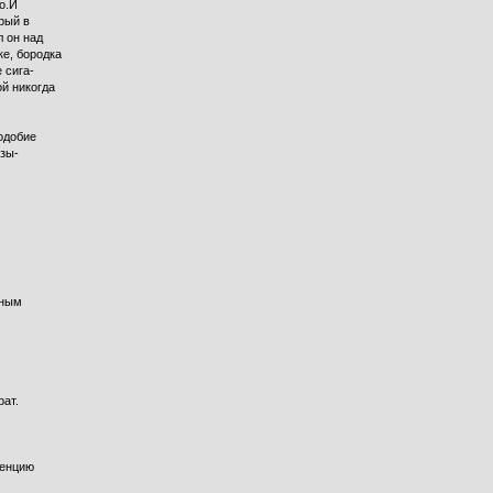
о.И
орый в
 он над
ке, бородка
 сига-
й никогда
одобие
азы-
:
чным
рат.
ренцию