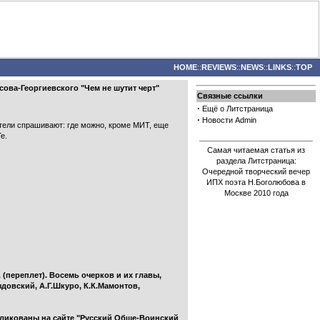
HOME
::
REVIEWS
::
NEWS
::
LINKS
::
TOP
сова-Георгиевского "Чем не шутит черт"
Связные ссылки
·
Ещё о Литстраница
·
Новости Admin
атели спрашивают: где можно, кроме МИТ, еще
е.
Самая читаемая статья из
раздела Литстраница:
Очередной творческий вечер
ИПХ поэта Н.Боголюбова в
Москве 2010 года
 (переплет). Восемь очерков и их главы,
довский, А.Г.Шкуро, К.К.Мамонтов,
ликованы на сайте "Русский Обще-Воинский