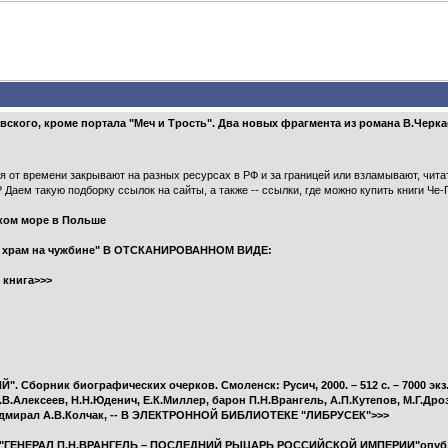
вского, кроме портала "Меч и Трость". Два новых фрагмента из романа В.Черка
 от времени закрывают на разных ресурсах в РФ и за границей или взламывают, чит
Даем такую подборку ссылок на сайты, а также -- ссылки, где можно купить книги Че-Г
ском море в Польше
ий храм на чужбине" В ОТСКАНИРОВАННОМ ВИДЕ:
 книга>>>
Сборник биографических очерков. Смоленск: Русич, 2000. – 512 с. – 7000 экз.
Алексеев, Н.Н.Юденич, Е.К.Миллер, барон П.Н.Врангель, А.П.Кутепов, М.Г.Дроз
, адмирал А.В.Колчак, -- В ЭЛЕКТРОННОЙ БИБЛИОТЕКЕ "ЛИБРУСЕК">>>
вский "ГЕНЕРАЛ П.Н.ВРАНГЕЛЬ – ПОСЛЕДНИЙ РЫЦАРЬ РОССИЙСКОЙ ИМПЕРИИ"опуб