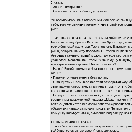
Я сказал:
- Значит, смирился?
- Смирение, как и любовь, душу лечит.
Уж больно Игорь был благостным.Или всё же так вн
себе, того же сынишку жалеючи, что в своё всепрощ
рил?
- Так,- сказал я за салатом,- возьмем мой случай.Я в
Бонне женщину бросил.Вернулся во Франкфурт, а мн
резче боннской лав стори.Парня одного, Витальку, мо
рища, бандиты на иглу посадили.Он трепанацию чере
без отца в семье старший мужик, там еще сестра и е
урки здесь московские, чтобы из меня душу вынуть,
его наркоманом сделали.Мне их простить?
- На всё Божий промысел.Чем теперь ты этому парн
жешь?
- Парень-то через меня в беду попал.
- С бандитами Промысел без тебя разберется.Случа
этим парнем следствие, а причина в том, что ты с б
связался.Они, наверное, не просто так к тебе приста
- Не удается мне пассивность.Я, если не действую, 
вершенным дерьмом себя ощущаю.Может, на меня 
кой?Бандитов хотел без драки обвести.А разошелся 
обедом их главаря за грудки прихватил.Теперь гангс
на мушку возьмут.Чего ж, смиренно под секиру, как 
Игорь раздраженно сказал:
- Ты себя с основоположником христианства не срав
вай.Христос смертью свое Учение доказывал.