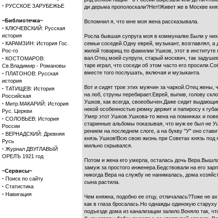
·
РУССКОЕ ЗАРУБЕЖЬЕ
ди дерьма прополоскали?Нет!Живет же в Москве кня
~Библиотечка~
Вспомнил я, что мне моя жена рассказывала.
·
КЛЮЧЕВСКИЙ: Русская
история
Росла бывшая супруга моя в коммуналке.Были у них
·
КАРАМЗИН: История Гос.
семьи соседей.Одну еврей, музыкант, возглавлял, а 
Рос-го
жилой товарищ по фамилии Ушков, этот в институте 
·
вал.Отец моей супруги, старый москвич, так задушев
КОСТОМАРОВ:
таре играл, что соседи об этом часто его просили.С
Св.Владимир - Романовы
·
вместе того послушать, включая и музыканта.
ПЛАТОНОВ: Русская
история
Вот и сидят трое этих мужчин за чаркой.Отец жены, 
·
ТАТИЩЕВ: История
на лоб, струны перебирает.Еврей, выпив, голову скл
Российская
Ушков, как всегда, своеобычен.Даже сидит выдающи
·
Митр.МАКАРИЙ: История
некой особенностью рюмку держит и папиросу к губа
Рус. Церкви
Умер этот Ушков.Ушкова-то жена на поминках и пове
·
СОЛОВЬЕВ: История
старинные альбомы показывая, что муж ее был не Уш
России
рением на последнем слоге, а на букву "У" оно стави
·
ВЕРНАДСКИЙ: Древняя
князь Ушков!Всю свою жизнь при Советах князь под 
Русь
мильно скрывался.
·
Журнал ДВУГЛАВЫЙ
ОРЕЛЪ 1921 год
Потом и жена его умерла, осталась дочь Вера.Вышл
замуж за простого инженера.Бедствовали на его зарп
~Сервисы~
никогда Вера на службу не нанималась, дома хозяйс
·
Поиск по сайту
сына растила.
·
Статистика
·
Навигация
Чем княжна, подобно ее отцу, отличалась?Тоже не ах
как в глаза бросалась.Но однажды одинокую старуху
подъезде дома из канализации залило.Воняло так, чт