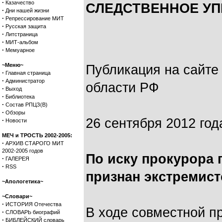
·
Казачество
СЛЕДСТВЕННОЕ УПР
·
Дни нашей жизни
·
Репрессирование МИТ
·
Русская защита
·
Литстраница
·
МИТ-альбом
·
Мемуарное
~Меню~
Публикация на сайте
·
Главная страница
·
Администратор
области РФ
·
Выход
·
Библиотека
·
Состав РПЦЗ(В)
·
Обзоры
26 сентября 2012 год
·
Новости
МЕЧ и ТРОСТЬ 2002-2005:
·
АРХИВ СТАРОГО МИТ
2002-2005 годов
По иску прокурора 
·
ГАЛЕРЕЯ
·
RSS
признан экстремис
~Апологетика~
~Словари~
·
ИСТОРИЯ Отечества
В ходе совместной п
·
СЛОВАРЬ биографий
·
БИБЛЕЙСКИЙ словарь