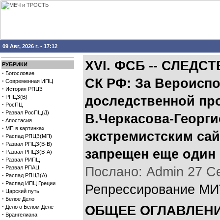
09 Авг, 2026 г. - 17:12
XVI. ФСБ -- СЛЕД
РУБРИКИ
·
Богословие
СК РФ: За Вероисп
·
Современная ИПЦ
·
История РПЦЗ
·
РПЦЗ(В)
доследственной про
·
РосПЦ
·
Развал РосПЦ(Д)
В.Черкасова-Георги
·
Апостасия
·
МП в картинках
экстремистским сай
·
Распад РПЦЗ(МП)
·
Развал РПЦЗ(В-В)
запрещен еще один
·
Развал РПЦЗ(В-А)
·
Развал РИПЦ
·
Развал РПАЦ
Послано: Admin 27 Сен
·
Распад РПЦЗ(А)
·
Распад ИПЦ Греции
Репрессирование МИ
·
Царский путь
·
Белое Дело
·
ОБЩЕЕ ОГЛАВЛЕНИЕ
Дело о Белом Деле
·
Врангелиана