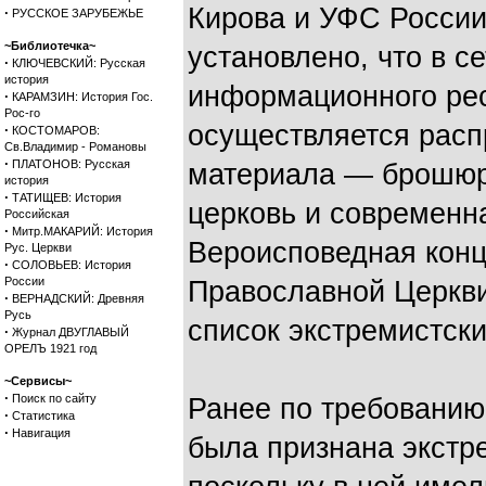
Кирова и УФС России
·
РУССКОЕ ЗАРУБЕЖЬЕ
~Библиотечка~
установлено, что в с
·
КЛЮЧЕВСКИЙ: Русская
история
информационного рес
·
КАРАМЗИН: История Гос.
Рос-го
осуществляется расп
·
КОСТОМАРОВ:
Св.Владимир - Романовы
·
ПЛАТОНОВ: Русская
материала — брошюр
история
·
ТАТИЩЕВ: История
церковь и современн
Российская
·
Митр.МАКАРИЙ: История
Вероисповедная конц
Рус. Церкви
·
СОЛОВЬЕВ: История
России
Православной Церкв
·
ВЕРНАДСКИЙ: Древняя
Русь
список экстремистск
·
Журнал ДВУГЛАВЫЙ
ОРЕЛЪ 1921 год
~Сервисы~
·
Поиск по сайту
Ранее по требовани
·
Статистика
·
Навигация
была признана экстр