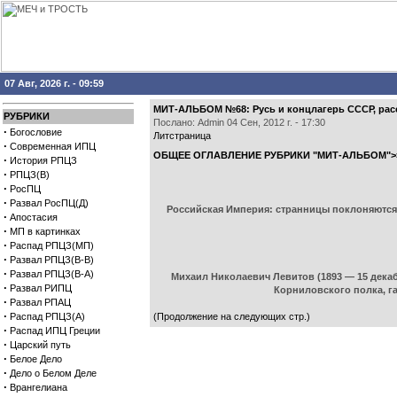
07 Авг, 2026 г. - 09:59
МИТ-АЛЬБОМ №68: Русь и концлагерь СССР, расс
РУБРИКИ
Послано: Admin 04 Сен, 2012 г. - 17:30
·
Богословие
Литстраница
·
Современная ИПЦ
ОБЩЕЕ ОГЛАВЛЕНИЕ РУБРИКИ "МИТ-АЛЬБОМ">
·
История РПЦЗ
·
РПЦЗ(В)
·
РосПЦ
·
Развал РосПЦ(Д)
Российская Империя: cтранницы поклоняются 
·
Апостасия
·
МП в картинках
·
Распад РПЦЗ(МП)
·
Развал РПЦЗ(В-В)
·
Развал РПЦЗ(В-А)
Михаил Николаевич Левитов (1893 — 15 дека
·
Развал РИПЦ
Корниловского полка, г
·
Развал РПАЦ
·
Распад РПЦЗ(А)
(Продолжение на следующих стр.)
·
Распад ИПЦ Греции
·
Царский путь
·
Белое Дело
·
Дело о Белом Деле
·
Врангелиана