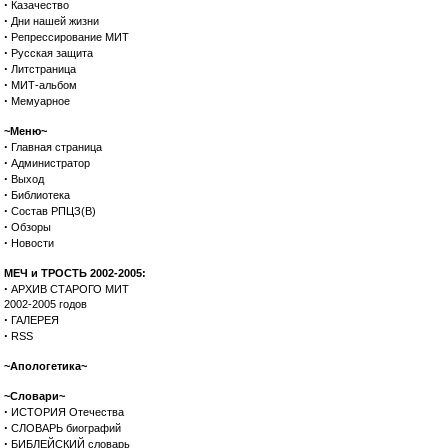
·
Казачество
·
Дни нашей жизни
·
Репрессирование МИТ
·
Русская защита
·
Литстраница
·
МИТ-альбом
·
Мемуарное
~Меню~
·
Главная страница
·
Администратор
·
Выход
·
Библиотека
·
Состав РПЦЗ(В)
·
Обзоры
·
Новости
МЕЧ и ТРОСТЬ 2002-2005:
·
АРХИВ СТАРОГО МИТ
2002-2005 годов
·
ГАЛЕРЕЯ
·
RSS
~Апологетика~
~Словари~
·
ИСТОРИЯ Отечества
·
СЛОВАРЬ биографий
·
БИБЛЕЙСКИЙ словарь