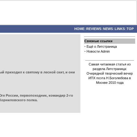
HOME
::
REVIEWS
::
NEWS
::
LINKS
::
TOP
Связные ссылки
·
Ещё о Литстраница
·
Новости Admin
Самая читаемая статья из
раздела Литстраница:
й приходил к святому в лесной скит, и они
Очередной творческий вечер
ИПХ поэта Н.Боголюбова в
Москве 2010 года
Юге России, первопоходник, командир 2-го
 Корниловского полка.