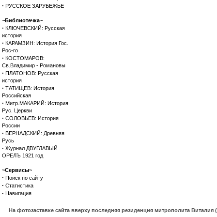
·
РУССКОЕ ЗАРУБЕЖЬЕ
~Библиотечка~
·
КЛЮЧЕВСКИЙ: Русская
история
·
КАРАМЗИН: История Гос.
Рос-го
·
КОСТОМАРОВ:
Св.Владимир - Романовы
·
ПЛАТОНОВ: Русская
история
·
ТАТИЩЕВ: История
Российская
·
Митр.МАКАРИЙ: История
Рус. Церкви
·
СОЛОВЬЕВ: История
России
·
ВЕРНАДСКИЙ: Древняя
Русь
·
Журнал ДВУГЛАВЫЙ
ОРЕЛЪ 1921 год
~Сервисы~
·
Поиск по сайту
·
Статистика
·
Навигация
На фотозаставке сайта вверху последняя резиденция митрополита Виталия 