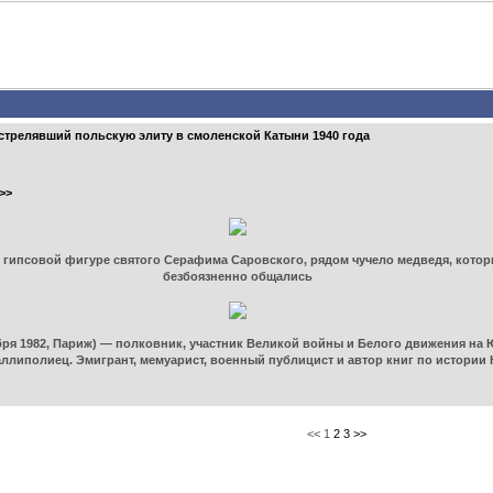
трелявший польскую элиту в смоленской Катыни 1940 года
>>
гипсовой фигуре святого Серафима Саровского, рядом чучело медведя, которы
безбоязненно общались
бря 1982, Париж) — полковник, участник Великой войны и Белого движения на 
аллиполиец. Эмигрант, мемуарист, военный публицист и автор книг по истории
<< 1
2
3
>>