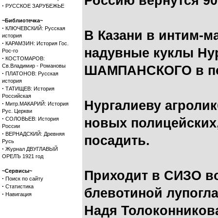
Россию вернутся 90-
·
РУССКОЕ ЗАРУБЕЖЬЕ
~Библиотечка~
·
КЛЮЧЕВСКИЙ: Русская
В Казани в интим-м
история
·
КАРАМЗИН: История Гос.
надувные куклы Ну
Рос-го
·
КОСТОМАРОВ:
Св.Владимир - Романовы
ШАМПАНСКОГО в по
·
ПЛАТОНОВ: Русская
история
·
ТАТИЩЕВ: История
Российская
Нургалиеву агролик
·
Митр.МАКАРИЙ: История
Рус. Церкви
·
СОЛОВЬЕВ: История
новых полицейских
России
·
ВЕРНАДСКИЙ: Древняя
посадить.
Русь
·
Журнал ДВУГЛАВЫЙ
ОРЕЛЪ 1921 год
~Сервисы~
Приходит в СИЗО в
·
Поиск по сайту
·
Статистика
блевотиной лупогла
·
Навигация
Надя Толоконникова