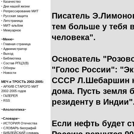
·
Казачество
·
Дни нашей жизни
·
Репрессирование МИТ
Писатель Э.Лимонов
·
Русская защита
·
Литстраница
тем больше у тебя 
·
МИТ-альбом
·
Мемуарное
человека".
~Меню~
·
Главная страница
·
Администратор
·
Выход
Основатель "Розово
·
Библиотека
·
Состав РПЦЗ(В)
"Голос России": "Э
·
Обзоры
·
Новости
СССР Л.Шебаршин н
МЕЧ и ТРОСТЬ 2002-2005:
·
АРХИВ СТАРОГО МИТ
дома. Пусть земля 
2002-2005 годов
·
ГАЛЕРЕЯ
резиденту в Индии"
·
RSS
~Апологетика~
~Словари~
Если нефть будет ст
·
ИСТОРИЯ Отечества
·
СЛОВАРЬ биографий
·
БИБЛЕЙСКИЙ словарь