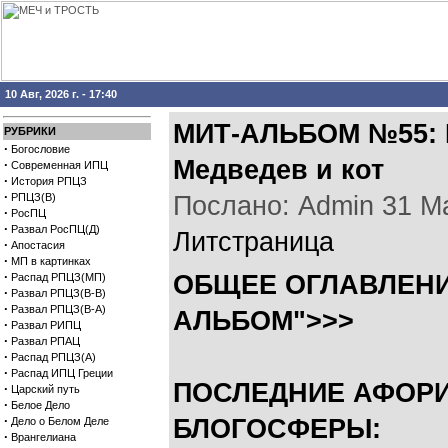
10 Авг, 2026 г. - 17:40
МИТ-АЛЬБОМ №55: Н
РУБРИКИ
·
Богословие
Медведев и кот
·
Современная ИПЦ
·
История РПЦЗ
·
РПЦЗ(В)
Послано: Admin 31 Мар
·
РосПЦ
·
Развал РосПЦ(Д)
Литстраница
·
Апостасия
·
МП в картинках
·
ОБЩЕЕ ОГЛАВЛЕНИ
Распад РПЦЗ(МП)
·
Развал РПЦЗ(В-В)
·
Развал РПЦЗ(В-А)
АЛЬБОМ">>>
·
Развал РИПЦ
·
Развал РПАЦ
·
Распад РПЦЗ(А)
·
Распад ИПЦ Греции
ПОСЛЕДНИЕ АФОР
·
Царский путь
·
Белое Дело
·
БЛОГОСФЕРЫ:
Дело о Белом Деле
·
Врангелиана