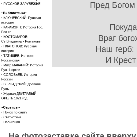
Пред Богом 
·
РУССКОЕ ЗАРУБЕЖЬЕ
~Библиотечка~
·
КЛЮЧЕВСКИЙ: Русская
история
Покуда
·
КАРАМЗИН: История Гос.
Рос-го
Враг бого
·
КОСТОМАРОВ:
Св.Владимир - Романовы
·
ПЛАТОНОВ: Русская
Наш герб:
история
·
ТАТИЩЕВ: История
И Крест
Российская
·
Митр.МАКАРИЙ: История
Рус. Церкви
·
СОЛОВЬЕВ: История
России
·
ВЕРНАДСКИЙ: Древняя
Русь
·
Журнал ДВУГЛАВЫЙ
ОРЕЛЪ 1921 год
~Сервисы~
·
Поиск по сайту
·
Статистика
·
Навигация
На фотозаставке сайта вверх