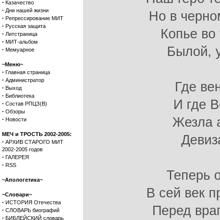
·
Казачество
·
Дни нашей жизни
Но в черно
·
Репрессирование МИТ
·
Русская защита
Копье во 
·
Литстраница
·
МИТ-альбом
Былой, 
·
Мемуарное
~Меню~
·
Главная страница
·
Администратор
Где ве
·
Выход
·
Библиотека
И где 
·
Состав РПЦЗ(В)
·
Обзоры
Жезла 
·
Новости
МЕЧ и ТРОСТЬ 2002-2005:
Девиз
·
АРХИВ СТАРОГО МИТ
2002-2005 годов
·
ГАЛЕРЕЯ
·
RSS
Теперь о
~Апологетика~
В сей век п
~Словари~
·
ИСТОРИЯ Отечества
Перед враг
·
СЛОВАРЬ биографий
·
БИБЛЕЙСКИЙ словарь