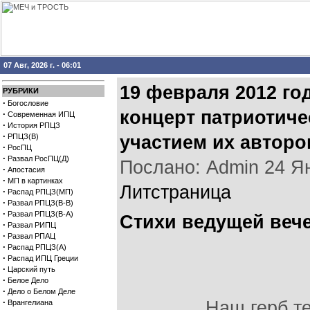
07 Авг, 2026 г. - 06:01
19 февраля 2012 го
РУБРИКИ
·
Богословие
концерт патриотиче
·
Современная ИПЦ
·
История РПЦЗ
·
РПЦЗ(В)
участием их авторо
·
РосПЦ
·
Развал РосПЦ(Д)
Послано: Admin 24 Янв
·
Апостасия
·
МП в картинках
Литстраница
·
Распад РПЦЗ(МП)
·
Развал РПЦЗ(В-В)
·
Развал РПЦЗ(В-А)
Стихи ведущей веч
·
Развал РИПЦ
·
Развал РПАЦ
·
Распад РПЦЗ(А)
·
Распад ИПЦ Греции
·
Царский путь
·
Белое Дело
·
Дело о Белом Деле
·
Наш герб те
Врангелиана