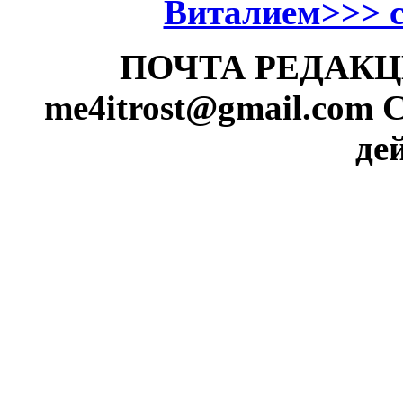
Виталием>>> см
ПОЧТА РЕДАКЦИИ
me4itrost@gmail.com
С
де