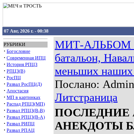
07 Авг, 2026 г. - 00:38
МИТ-АЛЬБОМ №
РУБРИКИ
·
Богословие
батальон, Навал
·
Современная ИПЦ
·
История РПЦЗ
меньших наших 
·
РПЦЗ(В)
·
РосПЦ
Послано: Admin 
·
Развал РосПЦ(Д)
·
Апостасия
Литстраница
·
МП в картинках
·
Распад РПЦЗ(МП)
ПОСЛЕДНИЕ
·
Развал РПЦЗ(В-В)
·
Развал РПЦЗ(В-А)
АНЕКДОТЫ 
·
Развал РИПЦ
·
Развал РПАЦ