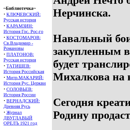
Андрей Нечто 
~Библиотечка~
Нерчинска.
·
КЛЮЧЕВСКИЙ:
Русская история
·
КАРАМЗИН:
История Гос. Рос-го
Навальный бои
·
КОСТОМАРОВ:
Св.Владимир -
закупленным в
Романовы
·
ПЛАТОНОВ:
Русская история
будет транслир
·
ТАТИЩЕВ:
История Российская
Михалкова на 
·
Митр.МАКАРИЙ:
История Рус. Церкви
·
СОЛОВЬЕВ:
История России
Сегодня креати
·
ВЕРНАДСКИЙ:
Древняя Русь
Родину продаст
·
Журнал
ДВУГЛАВЫЙ
ОРЕЛЪ 1921 год