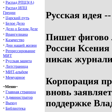
·
Распад РПЦЗ(А)
·
Распад ИПЦ
Русская идея --
Греции
·
Царский путь
·
Белое Дело
·
Дело о Белом Деле
·
Пишет фигово
Врангелиана
·
Казачество
·
России Ксения
Дни нашей жизни
·
Репрессирование
МИТ
никак журнали
·
Русская защита
·
Литстраница
·
МИТ-альбом
·
Мемуарное
Корпорация пр
~Меню~
вновь заявляет
·
Главная страница
·
Администратор
поддержке Вла
·
Выход
·
Библиотека