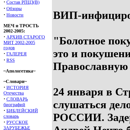
·
Состав РПЦЗ(В)
·
Обзоры
ВИП-инфициро
·
Новости
МЕЧ и ТРОСТЬ
2002-2005:
·
АРХИВ СТАРОГО
"Болотное пок
МИТ 2002-2005
годов
это и покушени
·
ГАЛЕРЕЯ
·
RSS
Православную 
~Апологетика~
~Словари~
·
ИСТОРИЯ
24 января в Ст
Отечества
·
СЛОВАРЬ
слушаться де
биографий
·
БИБЛЕЙСКИЙ
РОССИИ. Заде
словарь
·
РУССКОЕ
ЗАРУБЕЖЬЕ