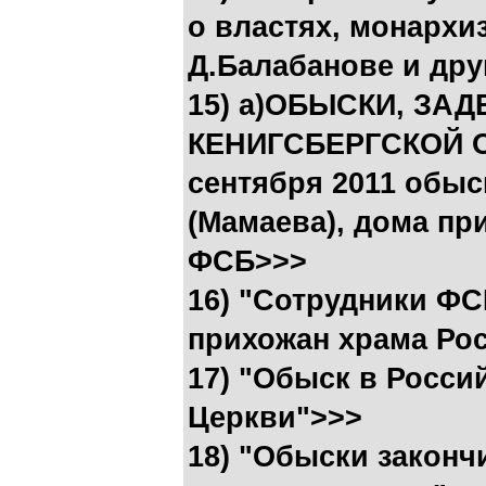
о властях, монархи
Д.Балабанове и др
15) а)ОБЫСКИ, ЗА
КЕНИГСБЕРГСКОЙ 
сентября 2011 обыс
(Мамаева), дома пр
ФСБ>>>
16) "Сотрудники Ф
прихожан храма Ро
17) "Обыск в Росс
Церкви">>>
18) "Обыски закон