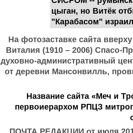
СИСРОМ -- румынск
цыган, но Витёк от
"Карабасом" израи
На фотозаставке сайта вверх
Виталия (1910 – 2006) Спасо-П
духовно-административный цен
от деревни Мансонвилль, прови
Название сайта «Меч и Т
первоиерархом РПЦЗ митроп
ПОЧТА РЕДАКЦИИ от июля 2017