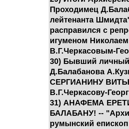
Проходимец Д.Балаб
лейтенанта Шмидта
расправился с реп
игуменом Николаем
В.Г.Черкасовым-Ге
30) Бывший личный
Д.Балабанова А.Ку
СЕРГИАНИНУ ВИТЬК
В.Г.Черкасову-Геор
31) АНАФЕМА ЕРЕТ
БАЛАБАНУ! -- "Арх
румынский епископ