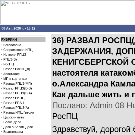
08 Авг, 2026 г. - 15:12
36) РАЗВАЛ РОСПЦ(
РУБРИКИ
·
Богословие
ЗАДЕРЖАНИЯ, ДО
·
Современная ИПЦ
·
История РПЦЗ
·
РПЦЗ(В)
КЕНИГСБЕРГСКОЙ 
·
РосПЦ
·
Развал РосПЦ(Д)
настоятеля катако
·
Апостасия
·
МП в картинках
о.Александра Камла
·
Распад РПЦЗ(МП)
·
Развал РПЦЗ(В-В)
Как дальше жить и
·
Развал РПЦЗ(В-А)
·
Развал РИПЦ
·
Развал РПАЦ
Послано: Admin 08 Ноя
·
Распад РПЦЗ(А)
·
Распад ИПЦ Греции
РосПЦ
·
Царский путь
·
Белое Дело
·
Здравствуй, дорогой 
Дело о Белом Деле
·
Врангелиана