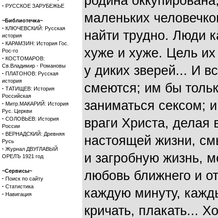
родина оккупирована,
·
РУССКОЕ ЗАРУБЕЖЬЕ
маленьких человечко
~Библиотечка~
·
КЛЮЧЕВСКИЙ: Русская
найти трудно. Люди 
история
·
КАРАМЗИН: История Гос.
хуже и хуже. Цель их 
Рос-го
·
КОСТОМАРОВ:
Св.Владимир - Романовы
у диких зверей... И 
·
ПЛАТОНОВ: Русская
история
смеются; им бы тольк
·
ТАТИЩЕВ: История
Российская
заниматься сексом; 
·
Митр.МАКАРИЙ: История
Рус. Церкви
·
СОЛОВЬЕВ: История
враги Христа, делая 
России
·
ВЕРНАДСКИЙ: Древняя
настоящей жизни, см
Русь
·
Журнал ДВУГЛАВЫЙ
и загробную жизнь, м
ОРЕЛЪ 1921 год
~Сервисы~
любовь ближнего и от
·
Поиск по сайту
·
Статистика
каждую минуту, кажд
·
Навигация
кричать, плакать... Х