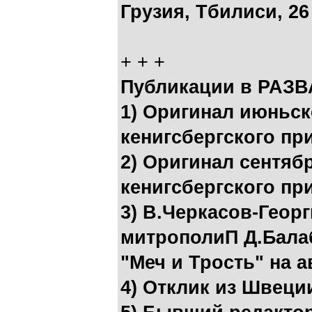
Грузия, Тбилиси, 26
+ + +
Публикации в РАЗВ
1) Оригинал июньс
кенигсбергского пр
2) Оригинал сентя
кенигсбергского пр
3) В.Черкасов-Геор
митрополиП Д.Бала
"Меч и Трость" на 
4) Отклик из Швеци