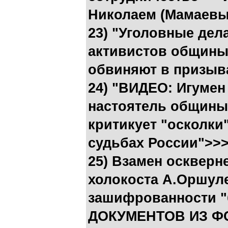
Николаем (Мамаевы
23) "Уголовные дел
активистов общины,
обвиняют в призыв
24) "ВИДЕО: Игумен
настоятель общины
критикует "осколки
судьбах России">>
25) Взамен оскверн
холокоста А.Оршуле
зашифрованности "
ДОКУМЕНТОВ ИЗ Ф