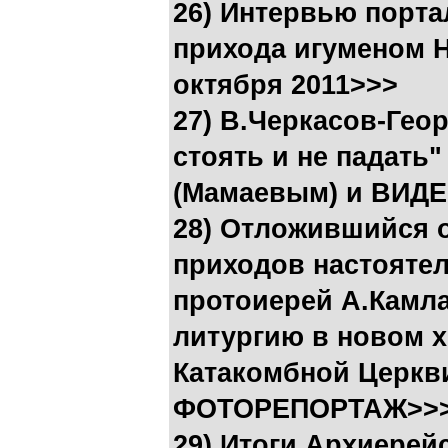
26) Интервью порта
прихода игуменом 
октября 2011>>>
27) В.Черкасов-Геор
стоять и не падать"
(Мамаевым) и ВИД
28) Отложившийся о
приходов настояте
протоиерей А.Камла
литургию в новом 
Катакомбной Церкви
ФОТОРЕПОРТАЖ>>
29) Итоги Архиерейс