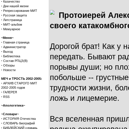
·
Казачество
·
Дни нашей жизни
·
Репрессирование МИТ
Протоиерей Алекс
·
Русская защита
·
Литстраница
своего катакомбног
·
МИТ-альбом
·
Мемуарное
~Меню~
·
Главная страница
Дорогой брат! Как у 
·
Администратор
·
Выход
передать. Бывают ра
·
Библиотека
·
Состав РПЦЗ(В)
порывы души; но плох
·
Обзоры
·
Новости
побольше -- грустные
МЕЧ и ТРОСТЬ 2002-2005:
·
АРХИВ СТАРОГО МИТ
трудности жизни, бол
2002-2005 годов
·
ГАЛЕРЕЯ
ложь и лицемерие.
·
RSS
~Апологетика~
~Словари~
Вся вселенная пришл
·
ИСТОРИЯ Отечества
·
СЛОВАРЬ биографий
·
БИБЛЕЙСКИЙ словарь