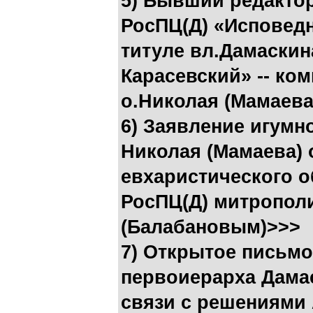
5) Бывший редакто
РосПЦ(Д) «Исповедн
титуле вл.Дамаскин
Карасевский» -- ко
о.Николая (Мамаева
6) Заявление игумн
Николая (Мамаева) 
евхаристического 
РосПЦ(Д) митропол
(Балабановым)>>>
7) Открытое письм
первоиерарха Дамас
связи с решениями 