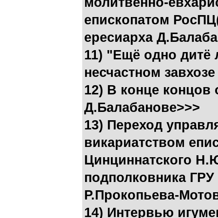
молитвенно-евхари
епископатом РосПЦ(Д
ересиарха Д.Балаб
11) "Ещё одно дитё 
несчастном завхозе
12) В конце концов
Д.Балабанове>>>
13) Переход управ
викариатством епис
Цинциннатского Н.
подполковника ГРУ 
Р.Прокопьева-Мото
14) Интервью игуме