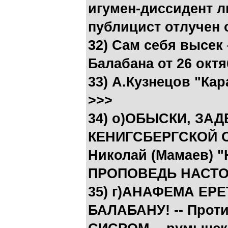
игумен-диссидент л
публицист отлучен 
32) Сам себя высек
Балабана от 26 окт
33) А.Кузнецов "Ка
>>>
34) о)ОБЫСКИ, ЗА
КЕНИГСБЕРГСКОЙ 
Николай (Мамаев) "Н
ПРОПОВЕДЬ НАСТО
35) г)АНАФЕМА ЕР
БАЛАБАНУ! -- Проти