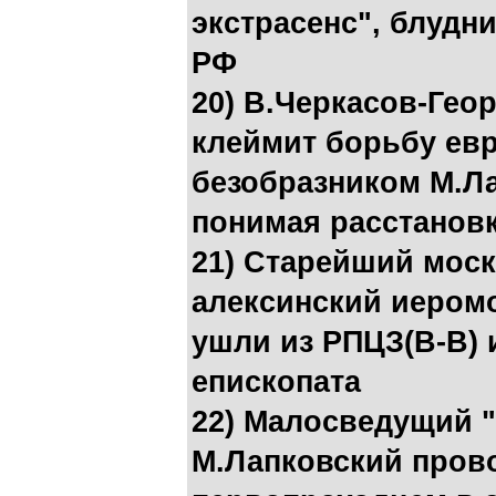
экстрасенс", блудни
РФ
20) В.Черкасов-Гео
клеймит борьбу евр
безобразником М.Ла
понимая расстановк
21) Старейший мос
алексинский иеромо
ушли из РПЦЗ(В-В) 
епископата
22) Малосведущий "
М.Лапковский прово