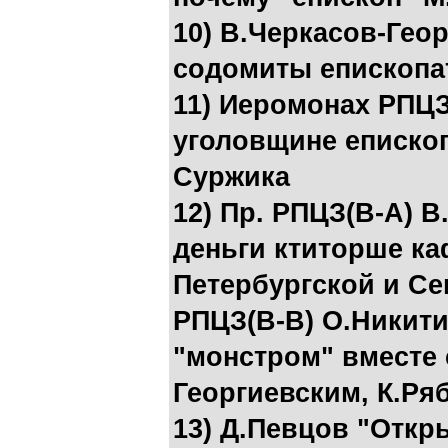
10) В.Черкасов-Гео
содомиты епископа
11) Иеромонах РПЦ
уголовщине еписко
Суржика
12) Пр. РПЦЗ(В-А) 
деньги ктиторше к
Петербургской и Се
РПЦЗ(В-В) О.Никит
"монстром" вместе 
Георгиевским, К.Р
13) Д.Певцов "Откр