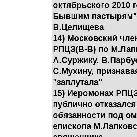
октябрьского 2010 
Бывшим пастырям" -
В.Целищева
14) Московский чле
РПЦЗ(В-В) по М.Лап
А.Суржику, В.Парбу
С.Мухину, признава
"заплутала"
15) Иеромонах РПЦЗ
публично отказался
обязанности под о
епископа М.Лапковс