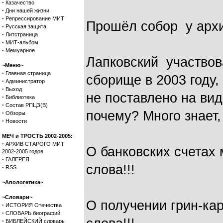
·
Казачество
·
Дни нашей жизни
·
Репрессирование МИТ
Прошёл собор у архи
·
Русская защита
·
Литстраница
·
МИТ-альбом
·
Мемуарное
Лапковский участвов
~Меню~
·
Главная страница
сборище в 2003 году,
·
Администратор
·
Выход
не поставлено на вид
·
Библиотека
·
Состав РПЦЗ(В)
почему? Много знает,
·
Обзоры
·
Новости
МЕЧ и ТРОСТЬ 2002-2005:
·
АРХИВ СТАРОГО МИТ
О банковских счетах
2002-2005 годов
·
ГАЛЕРЕЯ
слова!!!
·
RSS
~Апологетика~
~Словари~
О получении грин-ка
·
ИСТОРИЯ Отечества
·
СЛОВАРЬ биографий
·
БИБЛЕЙСКИЙ словарь