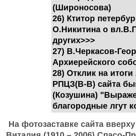
(Широносова)
26) Ктитор петербу
О.Никитина о вл.В.
других>>>
27) В.Черкасов-Гео
Архиерейского соб
28) Отклик на итог
РПЦЗ(В-В) сайта бы
(Козушина) "Выраже
благородные лгут к
На фотозаставке сайта вверх
Виталия (1910 – 2006) Спасо-П