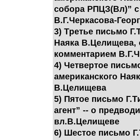
собора РПЦЗ(Вл)” 
В.Г.Черкасова-Геор
3) Третье письмо Г.
Наяка В.Целищева, о
комментарием В.Г.Ч
4) Четвертое письм
американского Ная
В.Целищева
5) Пятое письмо Г.
агент” -- о предвод
вл.В.Целищеве
6) Шестое письмо Г