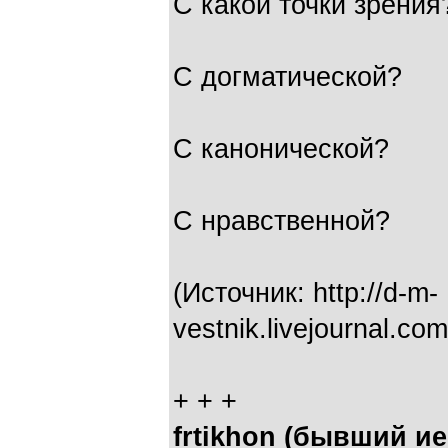
С какой точки зрения
С догматической?
С канонической?
С нравственной?
(Источник: http://d-m-
vestnik.livejournal.c
+ + +
frtikhon (бывший и