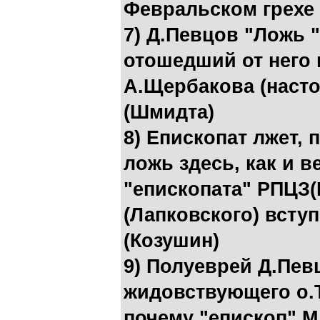
Февральском грехе
7) Д.Певцов "Ложь 
отошедший от него 
А.Щербакова (насто
(Шмидта)
8) Епископат лжет, 
ложь здесь, как и 
"епископата" РПЦЗ(
(Лапковского) вступ
(Козушин)
9) Полуеврей Д.Пев
жидовствующего о.Т
почему "епископ" М