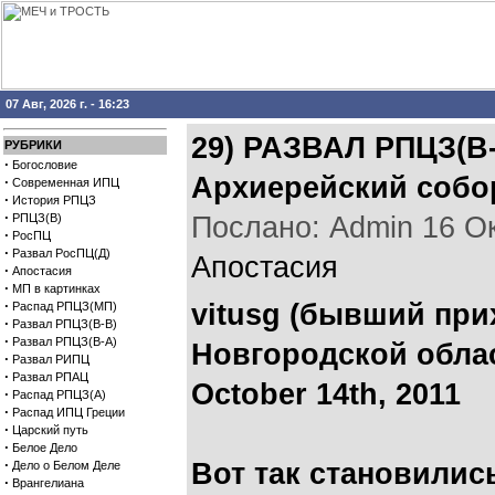
07 Авг, 2026 г. - 16:23
29) РАЗВАЛ РПЦЗ(В-
РУБРИКИ
·
Богословие
Архиерейский собор
·
Современная ИПЦ
·
История РПЦЗ
·
РПЦЗ(В)
Послано: Admin 16 Окт
·
РосПЦ
·
Развал РосПЦ(Д)
Апостасия
·
Апостасия
·
МП в картинках
·
vitusg (бывший при
Распад РПЦЗ(МП)
·
Развал РПЦЗ(В-В)
·
Развал РПЦЗ(В-А)
Новгородской обла
·
Развал РИПЦ
·
Развал РПАЦ
October 14th, 2011
·
Распад РПЦЗ(А)
·
Распад ИПЦ Греции
·
Царский путь
·
Белое Дело
·
Вот так становилис
Дело о Белом Деле
·
Врангелиана