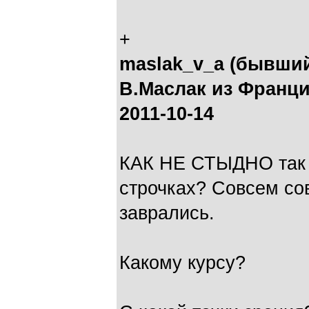
+
maslak_v_a (бывши
В.Маслак из Франци
2011-10-14
КАК НЕ СТЫДНО так н
строчках? Совсем со
заврались.
Какому курсу?