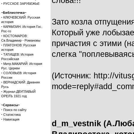
слова!!!
·
РУССКОЕ ЗАРУБЕЖЬЕ
~Библиотечка~
·
КЛЮЧЕВСКИЙ: Русская
Зато козла отпущения
история
·
КАРАМЗИН: История Гос.
Который уже лобызае
Рос-го
·
КОСТОМАРОВ:
Св.Владимир - Романовы
причастия с этими (н
·
ПЛАТОНОВ: Русская
история
слегка "поплевываяс
·
ТАТИЩЕВ: История
Российская
·
Митр.МАКАРИЙ: История
Рус. Церкви
·
СОЛОВЬЕВ: История
(Источник: http://vitu
России
·
ВЕРНАДСКИЙ: Древняя
mode=reply#add_com
Русь
·
Журнал ДВУГЛАВЫЙ
ОРЕЛЪ 1921 год
~Сервисы~
·
Поиск по сайту
·
Статистика
·
Навигация
d_m_vestnik (А.Люб