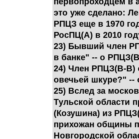
первопроходцем в 
это уже сделано: Л
РПЦЗ еще в 1970 год
РосПЦ(А) в 2010 год
23) Бывший член Р
в банке" -- о РПЦЗ(В
24) Член РПЦЗ(В-В)
овечьей шкуре?" --
25) Вслед за моско
Тульской области п
(Козушина) из РПЦЗ
прихожан общины п
Новгородской обла