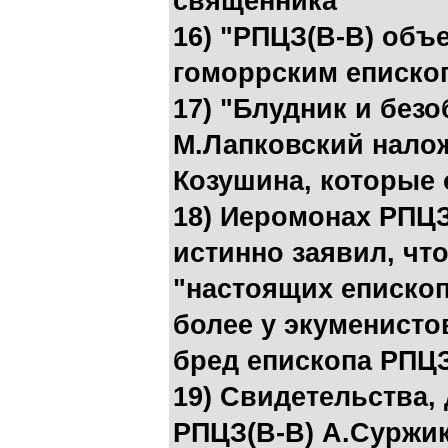
священника
16) "РПЦЗ(В-В) объе
гоморрским еписко
17) "Блудник и без
М.Лапковский налож
Козушина, которые 
18) Иеромонах РПЦЗ
истинно заявил, чт
"настоящих епископ
более у экуменисто
бред епископа РПЦЗ
19) Cвидетельства,
РПЦЗ(В-В) А.Суржик