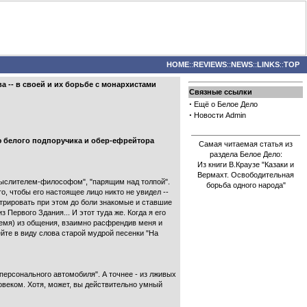
HOME
::
REVIEWS
::
NEWS
::
LINKS
::
TOP
 -- в своей и их борьбе с монархистами
Связные ссылки
·
Ещё о Белое Дело
·
Новости Admin
ию белого подпоручика и обер-ефрейтора
Самая читаемая статья из
раздела Белое Дело:
Из книги В.Краузе "Казаки и
Вермахт. Освободительная
мыслителем-философом", "парящим над толпой".
борьба одного народа"
о, чтобы его настоящее лицо никто не увидел --
стрировать при этом до боли знакомые и ставшие
Первого Здания... И этот туда же. Когда я его
время) из общения, взаимно расфрендив меня и
йте в виду слова старой мудрой песенки "На
 персонального автомобиля". А точнее - из лживых
овеком. Хотя, может, вы действительно умный