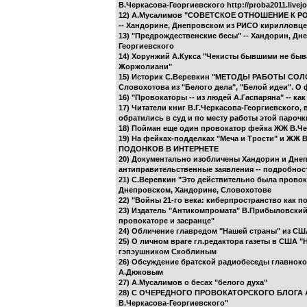
В.Черкасова-Георгиевского http://proba2011.livejo
12) А.Мусалимов "СОВЕТСКОЕ ОТНОШЕНИЕ К РОЖДЕС
-- Хандорине, Днепровском из РИСО кирилловц
13) "Предрождественские бесы" -- Хандорин, Дне
Георгиевского
14) Хорунжий А.Кукса "Чекисты бывшими не быва
Жоржолиани"
15) Историк С.Веревкин "МЕТОДЫ РАБОТЫ СОЛОВ
Словохотова из "Белого дела", "Белой идеи". О
16) "Провокаторы -- из людей А.Гаспаряна" -- 
17) Читатели книг В.Г.Черкасова-Георгиевского
обратились в суд и по месту работы этой парочк
18) Пойман еще один провокатор фейка ЖЖ В.
19) На фейках-подделках "Меча и Трости" и ЖЖ 
ПОДОНКОВ В ИНТЕРНЕТЕ
20) Документально изобличены Хандорин и Днепр
антиправительственные заявления -- подробнос
21) С.Веревкин "Это действительно была провока
Днепровском, Хандорине, Словохотове
22) "Войны 21-го века: киберпространство как п
23) Издатель "Антикомпромата" В.Прибыловский 
провокаторе и засранце"
24) Обличение главредом "Нашей страны" из СШ
25) О личном враге гл.редактора газеты в США "
гэпэушником Скоблиным
26) Обсуждение братской радиобеседы главноко
А.Дюковым
27) А.Мусалимов о бесах "белого духа"
28) С ОЧЕРЕДНОГО ПРОВОКАТОРСКОГО БЛОГА А.
В.Черкасова-Георгиевского"