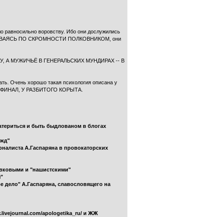
ло равносильно воровству. Ибо они дослужились
М ОСТАВАЯСЬ ПО СКРОМНОСТИ ПОЛКОВНИКОМ, они
КУ, А МУЖИЧЬЁ В ГЕНЕРАЛЬСКИХ МУНДИРАХ -- В
тать. Очень хорошо такая психология описана у
Е -- ФИНАЛ, У РАЗБИТОГО КОРЫТА.
материться и быть быдлованом в блогах
ежд"
урналиста А.Гаспаряна в провокаторских
совковыми и "нашистскими"
я"
е дело" А.Гаспаряна, славословящего на
livejournal.com/apologetika_ru/ и ЖЖ