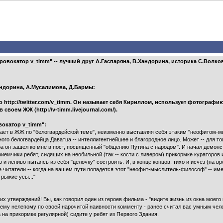
вокатор v_timm" -- лучший друг А.Гаспаряна, В.Хандорина, историка С.Волкова
андорина, А.Мусалимова, Д.Бармы:
 http://twitter.com/v_timm. Он называет себя Кириллом, использует фотограф
своем ЖЖ (http://v-timm.livejournal.com/).
окатор v_timm":
пает в ЖЖ по "белогвардейской теме", неизменно выставляя себя этаким "неофитом-
ого белогвардейца Даватца -- интеллигентнейшее и благородное лицо. Может -- для тог
чера он зашел ко мне в пост, посвященный "общению Путина с народом". И начал демон
чики ребят, сидящих на необильной (так -- кости с ливером) прикормке кураторов из 
о и лениво пытаясь из себя "целочку" состроить. И, в конце концов, тихо и исчез (на 
 читатели -- когда на вашем пути попадется этот "неофит-мыслитель-философ" -- име
рыжие усы..."
их утверждений! Вы, как говорил один из героев фильма - "видите жизнь из окна моего
шему нелепому по своей нарочитой наивности комменту - ранее считал вас умным чел
 а на прикормке регулярной) сидите у ребят из Первого Здания.