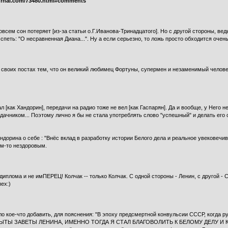
ournal.com/73480.html#comments
всем сон потеряет [из-за статьи о.Г.Иванова-Тринадцатого]. Но с другой стороны, вед
спеть: "О несравненная Диана...". Ну а если серьезно, то ложь просто обходится очень
 своих постах тем, что он великий любимец Фортуны, супермен и незаменимый челове
 [как Хандорин], передачи на радио тоже не вел [как Гаспарян]. Да и вообще, у Него н
дачником... Поэтому лично я бы не стала употреблять слово "успешный" и делать его
ндорина о себе : "Внёс вклад в разработку истории Белого дела и реальное увековечив
ем-то нездоровым.
плома и не имПЕРЕЦ! Колчак -- только Колчак. С одной стороны - Ленин, с другой - Ст
ех:)
было кое-что добавить, для пояснения: "В эпоху предсмертной конвульсии СССР, когд
Ы ЗАВЕТЫ ЛЕНИНА, ИМЕННО ТОГДА Я СТАЛ БЛАГОВОЛИТЬ К БЕЛОМУ ДЕЛУ И КО