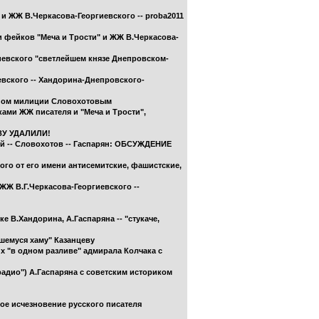
и ЖЖ В.Черкасова-Георгиевского -- proba2011
ки фейков "Меча и Трости" и ЖЖ В.Черкасова-
гиевского "светлейшем князе Днепровском-
вского -- Хандорина-Днепровского-
таном милиции Словохотовым
ками ЖЖ писателя и "Меча и Трости",
ЗУ УДАЛИЛИ!
ий -- Словохотов -- Гаспарян: ОБСУЖДЕНИЕ
го от его имени антисемитские, фашистские,
 ЖЖ В.Г.Черкасова-Георгиевского --
 В.Хандорина, А.Гаспаряна -- "стукаче,
шемуся хаму" Казанцеву
их "в одном разливе" адмирала Колчака с
адио") А.Гаспаряна с советским историком
 исчезновение русского писателя