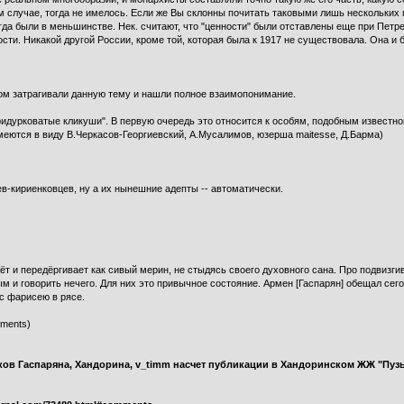
м случае, тогда не имелось. Если же Вы склонны почитать таковыми лишь нескольких 
гда были в меньшинстве. Нек. считают, что "ценности" были отставлены еще при Петре,
пости. Никакой другой России, кроме той, которая была к 1917 не существовала. Она и 
ом затрагивали данную тему и нашли полное взаимопонимание.
идурковатые кликуши". В первую очередь это относится к особям, подобным известной
меются в виду В.Черкасов-Георгиевский, А.Мусалимов, юзерша maitesse, Д.Барма)
ев-кириенковцев, ну а их нынешние адепты -- автоматически.
жёт и передёргивает как сивый мерин, не стыдясь своего духовного сана. Про подвиз
 и говорить нечего. Для них это привычное состояние. Армен [Гаспарян] обещал сег
с фарисею в рясе.
mments)
ов Гаспаряна, Хандорина, v_timm насчет публикации в Хандоринском ЖЖ "Пуз