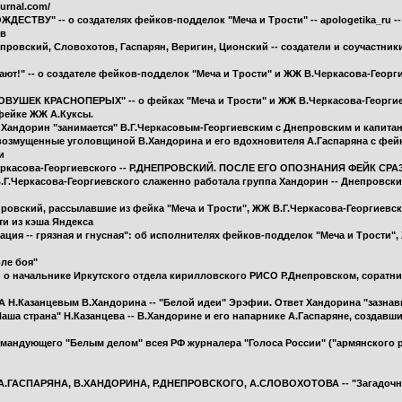
urnal.com/
ТВУ" -- о создателях фейков-подделок "Меча и Трости" -- apologetika_ru -- 
ев
провский, Словохотов, Гаспарян, Веригин, Ционский -- создатели и соучастни
ют!" -- о создателе фейков-подделок "Меча и Трости" и ЖЖ В.Черкасова-Геор
УШЕК КРАСНОПЕРЫХ" -- о фейках "Меча и Трости" и ЖЖ В.Черкасова-Георгие
 фейке ЖЖ А.Куксы.
как Хандорин "занимается" В.Г.Черкасовым-Георгиевским с Днепровским и капи
, возмущенные уголовщиной В.Хандорина и его вдохновителя А.Гаспаряна с фей
и
Черкасова-Георгиевского -- Р.ДНЕПРОВСКИЙ. ПОСЛЕ ЕГО ОПОЗНАНИЯ ФЕЙК СРА
В.Г.Черкасова-Георгиевского слаженно работала группа Хандорин -- Днепровск
овский, рассылавшие из фейка "Меча и Трости", ЖЖ В.Г.Черкасова-Георгиевско
ти из кэша Яндекса
ция -- грязная и гнусная": об исполнителях фейков-подделок "Меча и Трости",
оле боя"
о начальнике Иркутского отдела кирилловского РИСО Р.Днепровском, соратнике
А Н.Казанцевым В.Хандорина -- "Белой идеи" Эрэфии. Ответ Хандорина "зазнав
Наша страна" Н.Казанцева -- В.Хандорине и его напарнике А.Гаспаряне, создавш
мандующего "Белым делом" всея РФ журналера "Голоса России" ("армянского р
ГАСПАРЯНА, В.ХАНДОРИНА, Р.ДНЕПРОВСКОГО, А.СЛОВОХОТОВА -- "Загадочное