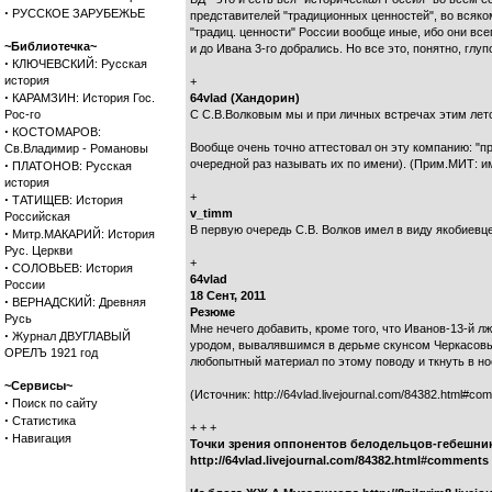
·
РУССКОЕ ЗАРУБЕЖЬЕ
представителей "традиционных ценностей", во всяко
"традиц. ценности" России вообще иные, ибо они все
~Библиотечка~
и до Ивана 3-го добрались. Но все это, понятно, глу
·
КЛЮЧЕВСКИЙ: Русская
история
+
·
КАРАМЗИН: История Гос.
64vlad (Хандорин)
Рос-го
С С.В.Волковым мы и при личных встречах этим лет
·
КОСТОМАРОВ:
Вообще очень точно аттестовал он эту компанию: "пр
Св.Владимир - Романовы
·
очередной раз называть их по имени). (Прим.МИТ: и
ПЛАТОНОВ: Русская
история
+
·
ТАТИЩЕВ: История
v_timm
Российская
В первую очередь С.В. Волков имел в виду якобиевц
·
Митр.МАКАРИЙ: История
Рус. Церкви
+
·
СОЛОВЬЕВ: История
64vlad
России
18 Сент, 2011
·
ВЕРНАДСКИЙ: Древняя
Резюме
Русь
Мне нечего добавить, кроме того, что Иванов-13-й л
·
Журнал ДВУГЛАВЫЙ
уродом, вывалявшимся в дерьме скунсом Черкасовым
ОРЕЛЪ 1921 год
любопытный материал по этому поводу и ткнуть в но
~Сервисы~
(Источник: http://64vlad.livejournal.com/84382.html#co
·
Поиск по сайту
·
Статистика
+ + +
·
Навигация
Точки зрения оппонентов белодельцов-гебешник
http://64vlad.livejournal.com/84382.html#comments