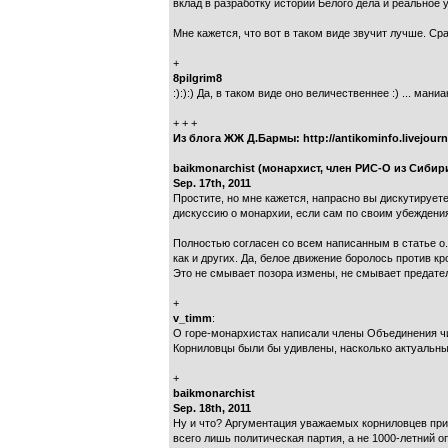
вклад в разработку истории Белого дела и реальное 
Мне кажется, что вот в таком виде звучит лучше. С
+
8pilgrim8
:):):) Да, в таком виде оно величественнее :) ... мани
+ + +
Из блога ЖЖ Д.Бармы: http://antikominfo.livejou
baikmonarchist (монархист, член РИС-О из Сибири
Sep. 17th, 2011
Простите, но мне кажется, напрасно вы дискутируете
дискуссию о монархии, если сам по своим убеждениям
Полностью согласен со всем написанным в статье о.
как и других. Да, белое движение боролось против к
Это не смывает позора измены, не смывает предател
+
v_timm
:
О горе-монархистах написали члены Объединения чин
Корниловцы были бы удивлены, насколько актуальны 
+
baikmonarchist
Sep. 18th, 2011
Ну и что? Аргументация уважаемых корниловцев прим
всего лишь политическая партия, а не 1000-летний 