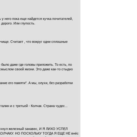
ь у него пока еще найдется кучка почитателей,
 дорого. Или глупость.
чище. Считает , что вокруг одни сплошные
е было даже где головы приложить. То есть, по
 смыслом своей жизни. Это даже как-то стыдно
ание его памяти". А мы, олухи, без разработки
алин и с третьей - Колчак. Страна чудес...
а рухнул железный занавес, И Я ЛИХО УСПЕЛ
ЛЧАКУ. НО ПОСКОЛЬКУ ТОГДА Я ЕЩЕ НЕ внёс