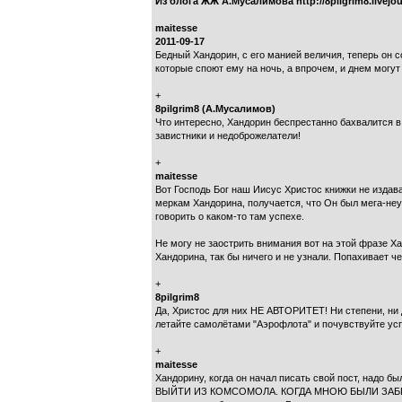
Из блога ЖЖ А.Мусалимова http://8pilgrim8.livej
maitesse
2011-09-17
Бедный Хандорин, с его манией величия, теперь он со
которые споют ему на ночь, а впрочем, и днем могут 
+
8pilgrim8 (А.Мусалимов)
Что интересно, Хандорин беспрестанно бахвалится в
завистники и недоброжелатели!
+
maitesse
Вот Господь Бог наш Иисус Христос книжки не издавал
меркам Хандорина, получается, что Он был мега-неу
говорить о каком-то там успехе.
Не могу не заострить внимания вот на этой фразе Ха
Хандорина, так бы ничего и не узнали. Попахивает ч
+
8pilgrim8
Да, Христос для них НЕ АВТОРИТЕТ! Ни степени, ни ди
летайте самолётами "Аэрофлота" и почувствуйте усп
+
maitesse
Хандорину, когда он начал писать свой пост, надо 
ВЫЙТИ ИЗ КОМСОМОЛА. КОГДА МНОЮ БЫЛИ ЗАБЫТ