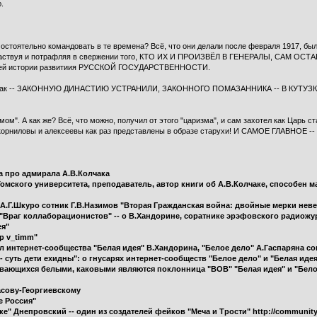
.
остоятельно командовать в те времена? Всё, что они делали после февраля 1917, бы
 и, участвуя и потрафляя в свержении того, КТО ИХ И ПРОИЗВЁЛ В ГЕНЕРАЛЫ, СА
етней истории развитиия РУССКОЙ ГОСУДАРСТВЕННОСТИ.
 Вот как -- ЗАКОННУЮ ДИНАСТИЮ УСТРАНИЛИ, ЗАКОННОГО ПОМАЗАННИКА -- В КУТУЗ
ом". А как же? Всё, что можно, получил от этого "царизма", и сам захотел как Царь с
ке корниловы и алексеевы как раз представлены в образе старухи! И САМОЕ ГЛАВНО
а про адмирала А.В.Колчака
Томского университета, преподаватель, автор книги об А.В.Колчаке, способен 
а А.Г.Шкуро сотник Г.В.Назимов "Вторая Гражданская война: двойные мерки нев
в "Враг коллаборационистов" -- о В.Хандорине, соратнике эрэфовского радиож
ея"
р v_timm"
ил интернет-сообщества "Белая идея" В.Хандорина, "Белое дело" А.Гаспаряна 
 суть дети ехидны": о гнусарях интернет-сообществ "Белое дело" и "Белая иде
ывающихся белыми, каковыми являются поклонница "ВОВ" "Белая идея" и "Бело
асову-Георгиевскому
е Россия"
ке" Днепровский -- один из создателей фейков "Меча и Трости" http://community.