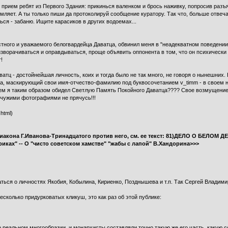
 прием ребят из Первого Здания: прикинься валенком и брось наживку, попросив разъя
зумляет. А ты только пиши да протоколируй сообщение куратору. Так что, больше отвеч
ся - забаню. Ищите карасиков в других водоемах...
тного и уважаемого белогвардейца Даватца, обвинил меня в "неадекватном поведении
зворачиваться и оправдываться, проще объявить оппонента в том, что он психически б
!
тц - достойнейшая личность, коих и тогда было не так много, не говоря о нынешних
ка, маскирующий свои имя-отчество-фамилию под буквосочетанием v_timm - в своем 
Чем я таким образом обидел Светлую Память Покойного Даватца???? Свое возмущение 
 чужими фотографиями не прячусь!!!
.html)
акона Г.Иванова-Тринадцатого против него, см. ее текст:
81)ДЕЛО О БЕЛОМ ДЕЛ
иках" -- О "чисто советском хамстве" "жабы с лапой" В.Хандорина>>>
ваться о личностях Якобия, Кобылина, Кириенко, Позднышева и т.п. Так Сергей Владим
есколько придурковатых кликуш, это как раз об этой публике:
ее реальном многообразии, и монархисты составляли точно такую же его часть, какую 