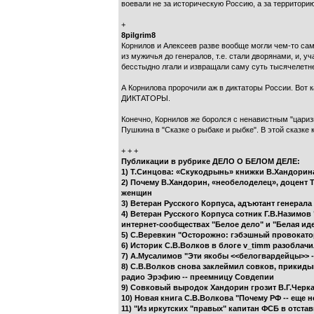
воевали не за историческую Россию, а за территорию
+
8pilgrim8
Корнилов и Алексеев разве вообще могли чем-то сам
из мужичья до генералов, т.е. стали дворянами,
бесстыдно лгали и извращали саму суть тысячел
А Корнилова пророчили аж в диктаторы России.
ДИКТАТОРЫ.
Конечно, Корнилов же боролся с ненавистным "царизм
Пушкина в "Сказке о рыбаке и рыбке". В этой сказ
+ + +
Публикации в рубрике ДЕЛО О БЕЛОМ ДЕЛЕ:
1) Т.Синцова: «Скукодрынь» книжки В.Хандорин
2) Почему В.Хандорин, «необелоделец», доцент 
женщин
3) Ветеран Русского Корпуса, адъютант генерал
4) Ветеран Русского Корпуса сотник Г.В.Назимо
интернет-сообществах "Белое дело" и "Белая ид
5) С.Веревкин "Осторожно: гэбэшный провокато
6) Историк С.В.Волков в блоге v_timm разоблач
7) А.Мусалимов "Эти якобы <<белогвардейцы>> --
8) С.В.Волков снова заклеймил совков, прикид
радио Эрэфию -- преемницу Совдепии
9) Совковый выродок Хандорин грозит В.Г.Черк
10) Новая книга С.В.Волкова "Почему РФ -- еще н
11) "Из иркутских "правых" капитан ФСБ в отстав