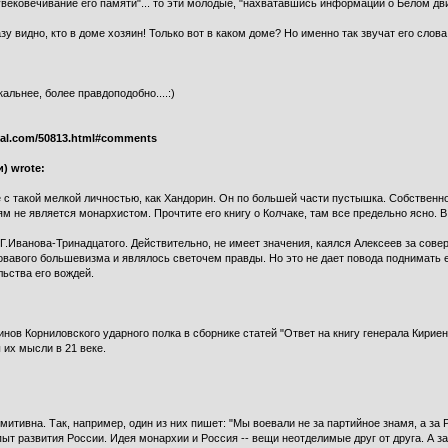
увековечивание его памяти"... то эти молодые, "нахватавшись информации о Белом движ
разу видно, кто в доме хозяин! Только вот в каком доме? Но именно так звучат его
акальнее, более правдоподобно....:)
rnal.com/50813.html#comments
) wrote:
 с такой мелкой личностью, как Хандорин. Он по большей части пустышка. Собственно
 не является монархистом. Прочтите его книгу о Колчаке, там все предельно ясно. В
Г.Иванова-Тринадцатого. Действительно, не имеет значения, каялся Алексеев за совер
ровавого большевизма и являлось светочем правды. Но это не дает повода поднимать е
ьства его вождей.
ов Корниловского ударного полка в сборнике статей "Ответ на книгу генерала Кириенк
их мысли в 21 веке.
итивна. Так, например, один из них пишет: "Мы воевали не за партийное знамя, а за
опыт развития России. Идея монархии и Россия -- вещи неотделимые друг от друга. А 