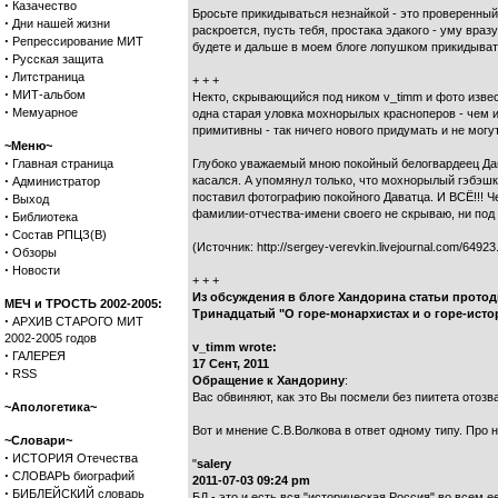
·
Казачество
Бросьте прикидываться незнайкой - это проверенный
·
Дни нашей жизни
раскроется, пусть тебя, простака эдакого - уму вра
·
Репрессирование МИТ
будете и дальше в моем блоге лопушком прикидывать
·
Русская защита
·
Литстраница
+ + +
·
МИТ-альбом
Некто, скрывающийся под ником v_timm и фото извес
·
Мемуарное
одна старая уловка мохнорылых красноперов - чем и
примитивны - так ничего нового придумать и не могут
~Меню~
·
Главная страница
Глубоко уважаемый мною покойный белогвардеец Дава
·
касался. А упомянул только, что мохнорылый гэбэш
Администратор
·
поставил фотографию покойного Даватца. И ВСЁ!!! 
Выход
фамилии-отчества-имени своего не скрываю, ни под
·
Библиотека
·
Состав РПЦЗ(В)
(Источник: http://sergey-verevkin.livejournal.com/64923
·
Обзоры
·
Новости
+ + +
Из обсуждения в блоге Хандорина статьи протоди
МЕЧ и ТРОСТЬ 2002-2005:
Тринадцатый "О горе-монархистах и о горе-истор
·
АРХИВ СТАРОГО МИТ
2002-2005 годов
v_timm wrote:
·
ГАЛЕРЕЯ
17 Сент, 2011
·
RSS
Обращение к Хандорину
:
Вас обвиняют, как это Вы посмели без пиитета отоз
~Апологетика~
Вот и мнение С.В.Волкова в ответ одному типу. Про н
~Словари~
·
ИСТОРИЯ Отечества
"
salery
·
СЛОВАРЬ биографий
2011-07-03 09:24 pm
·
БИБЛЕЙСКИЙ словарь
БД - это и есть вся "историческая Россия" во всем 