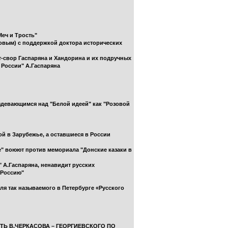
Меч и Трость"
ровым) с поддержкой доктора исторических
ет-свор Гаспаряна и Хандорина и их подручных
 России" А.Гаспаряна
издевающимся над "Белой идеей" как "Розовой
ой в Зарубежье, а оставшиеся в России
ые" воюют против мемориала "Донские казаки в
" А.Гаспаряна, ненавидит русских
 Россию"
я так называемого в Петербурге «Русского
ИТЬ В.ЧЕРКАСОВА – ГЕОРГИЕВСКОГО ПО