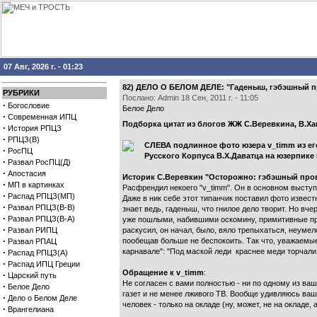
07 Авг, 2026 г. - 01:23
82) ДЕЛО О БЕЛОМ ДЕЛЕ: "Гаденыш, гэбэшный про
РУБРИКИ
Послано: Admin 18 Сен, 2011 г. - 11:05
·
Богословие
Белое Дело
·
Современная ИПЦ
Подборка цитат из блогов ЖЖ С.Веревкина, В.Х
·
История РПЦЗ
·
РПЦЗ(В)
СЛЕВА подлинное фото юзера v_timm из его
·
РосПЦ
Русского Корпуса В.Х.Даватца на юзерпике в 
·
Развал РосПЦ(Д)
·
Апостасия
Историк С.Веревкин "Осторожно: гэбэшный пров
·
МП в картинках
Расфрендил некоего "v_timm". Он в основном высту
·
Распад РПЦЗ(МП)
Даже в ник себе этот типанчик поставил фото известн
·
Развал РПЦЗ(В-В)
знает ведь, гаденыш, что гнилое дело творит. Но в
·
Развал РПЦЗ(В-А)
уже пошлыми, набившими оскомину, примитивные прием
·
Развал РИПЦ
раскусил, он начал, было, вяло трепыхаться, неумел
·
пообещав больше не беспокоить. Так что, уважаемые
Развал РПАЦ
·
карнавале": "Под маской леди краснее меди торчали 
Распад РПЦЗ(А)
·
Распад ИПЦ Греции
Обращение к v_timm
:
·
Царский путь
Не согласен с вами полностью - ни по одному из ваш
·
Белое Дело
газет и не менее лживого ТВ. Вообще удивляюсь ва
·
Дело о Белом Деле
человек - только на окладе (ну, может, не на окладе,
·
Врангелиана