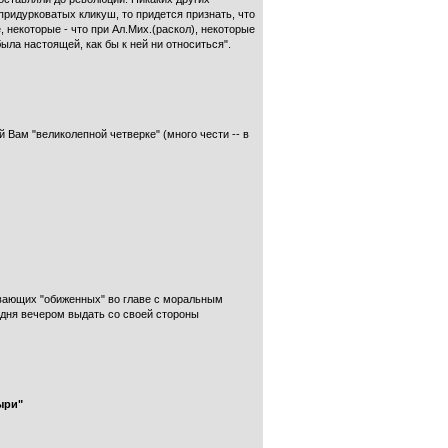
придурковатых кликуш, то придется признать, что
 некоторые - что при Ал.Мих.(раскол), некоторые
была настоящей, как бы к ней ни относиться".
 Вам "великолепной четверке" (много чести -- в
гивающих "обиженных" во главе с моральным
одня вечером выдать со своей стороны
ыри"