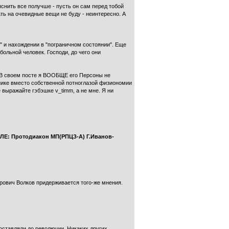
снить все получше - пусть он сам перед тобой
ать на очевидные вещи не буду - неинтересно. А
" и нахождении в "пограничном состоянии". Еще
ольной человек. Господи, до чего они
. В своем посте я ВООБЩЕ его Персоны не
нике вместо собственной потноглазой физиономии
выражайте гэбэшке v_timm, а не мне. Я ни
Е: Протодиакон МП(РПЦЗ-А) Г.Иванов-
ирович Волков придерживается того-же мнения.
составляли до революции. Никаких других