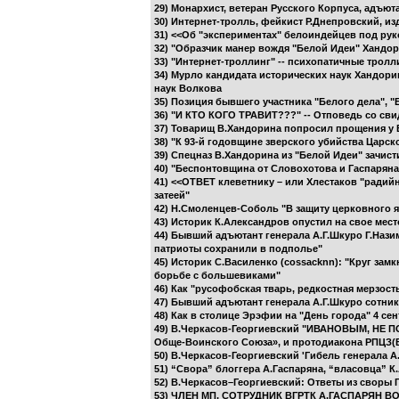
29) Монархист, ветеран Русского Корпуса, адъют
30) Интернет-тролль, фейкист Р.Днепровский, и
31) <<Об "экспериментах" белоиндейцев под ру
32) "Образчик манер вождя "Белой Идеи" Хандори
33) "Интернет-троллинг" -- психопатичные тролл
34) Мурло кандидата исторических наук Хандори
наук Волкова
35) Позиция бывшего участника "Белого дела", "
36) "И КТО КОГО ТРАВИТ???" -- Отповедь со сви
37) Товарищ В.Хандорина попросил прощения у В
38) "К 93-й годовщине зверского убийства Царск
39) Спецназ В.Хандорина из "Белой Идеи" зачист
40) "Беспонтовщина от Словохотова и Гаспаряна
41) <<ОТВЕТ клеветнику – или Хлестаков "радий
затеей"
42) Н.Смоленцев-Соболь "В защиту церковного я
43) Историк К.Александров опустил на свое мес
44) Бывший адъютант генерала А.Г.Шкуро Г.Назим
патриоты сохранили в подполье"
45) Историк С.Василенко (cossacknn): "Круг зам
борьбе с большевиками"
46) Как "русофобская тварь, редкостная мерзос
47) Бывший адъютант генерала А.Г.Шкуро сотник 
48) Как в столице Эрэфии на "День города" 4 се
49) В.Черкасов-Георгиевский "ИВАНОВЫМ, НЕ ПО
Обще-Воинского Союза», и протодиакона РПЦЗ(В
50) В.Черкасов-Георгиевский 'Гибель генерала А
51) “Свора” блоггера А.Гаспаряна, “власовца” К
52) В.Черкасов–Георгиевский: Ответы из своры 
53) ЧЛЕН МП, СОТРУДНИК ВГРТК А.ГАСПАРЯН 