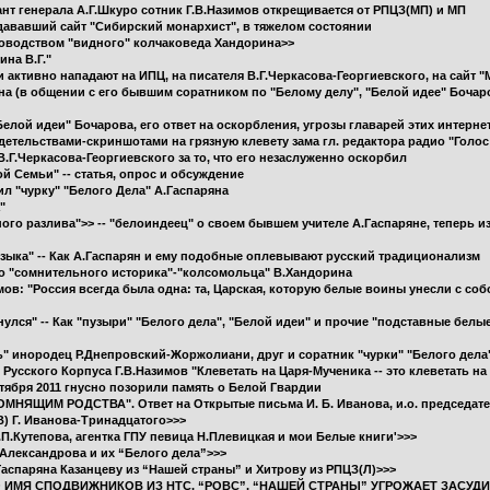
ант генерала А.Г.Шкуро сотник Г.В.Назимов открещивается от РПЦЗ(МП) и МП
здававший сайт "Сибирский монархист", в тяжелом состоянии
ководством "видного" колчаковеда Хандорина>>
на В.Г."
и активно нападают на ИПЦ, на писателя В.Г.Черкасова-Георгиевского, на сайт "
на (в общении с его бывшим соратником по "Белому делу", "Белой идее" Боча
Белой идеи" Бочарова, его ответ на оскорбления, угрозы главарей этих интерн
детельствами-скриншотами на грязную клевету зама гл. редактора радио "Голос
.Г.Черкасова-Георгиевского за то, что его незаслуженно оскорбил
ой Семьи" -- статья, опрос и обсуждение
ил "чурку" "Белого Дела" А.Гаспаряна
"
ного разлива">> -- "белоиндеец" о своем бывшем учителе А.Гаспаряне, теперь 
зыка" -- Как А.Гаспарян и ему подобные оплевывают русский традиционализм
то "сомнительного историка"-"колсомольца" В.Хандорина
ов: "Россия всегда была одна: та, Царская, которую белые воины унесли с соб
кнулся" -- Как "пузыри" "Белого дела", "Белой идеи" и прочие "подставные бел
ть" инородец Р.Днепровский-Жоржолиани, друг и соратник "чурки" "Белого дела
Русского Корпуса Г.В.Назимов "Клеветать на Царя-Мученика -- это клеветать на
нтября 2011 гнусно позорили память о Белой Гвардии
МНЯЩИМ РОДСТВА". Ответ на Открытые письма И. Б. Иванова, и.о. председател
) Г. Иванова-Тринадцатого>>>
.П.Кутепова, агентка ГПУ певица Н.Плевицкая и мои Белые книги'>>>
.Александрова и их “Белого дела”>>>
Гаспаряна Казанцеву из “Нашей страны” и Хитрову из РПЦЗ(Л)>>>
ВО ИМЯ СПОДВИЖНИКОВ ИЗ НТС, “РОВС”, “НАШЕЙ СТРАНЫ” УГРОЖАЕТ ЗАСУД