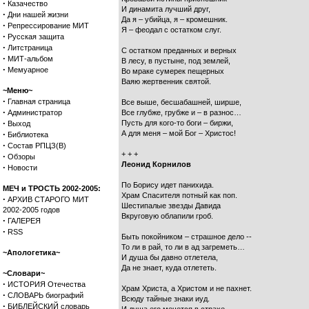
·
Казачество
И динамита лучший друг,
·
Дни нашей жизни
Да я – убийца, я – кромешник.
·
Репрессирование МИТ
Я – феодал с остатком слуг.
·
Русская защита
·
Литстраница
С остатком преданных и верных
·
МИТ-альбом
В лесу, в пустыне, под землей,
·
Мемуарное
Во мраке сумерек пещерных
Ваяю жертвенник святой.
~Меню~
·
Главная страница
Все выше, бесшабашней, ширше,
·
Администратор
Все глубже, грубже и – в разнос…
·
Пусть для кого-то боги – биржи,
Выход
·
А для меня – мой Бог – Христос!
Библиотека
·
Состав РПЦЗ(В)
+ + +
·
Обзоры
Леонид Корнилов
·
Новости
По Борису идет панихида.
МЕЧ и ТРОСТЬ 2002-2005:
Храм Спасителя потный как поп.
·
АРХИВ СТАРОГО МИТ
Шестипалые звезды Давида
2002-2005 годов
Вкруговую облапили гроб.
·
ГАЛЕРЕЯ
·
RSS
Быть покойником – страшное дело --
То ли в рай, то ли в ад загреметь…
~Апологетика~
И душа бы давно отлетела,
Да не знает, куда отлететь.
~Словари~
·
ИСТОРИЯ Отечества
Храм Христа, а Христом и не пахнет.
·
СЛОВАРЬ биографий
Всюду тайные знаки иуд.
·
БИБЛЕЙСКИЙ словарь