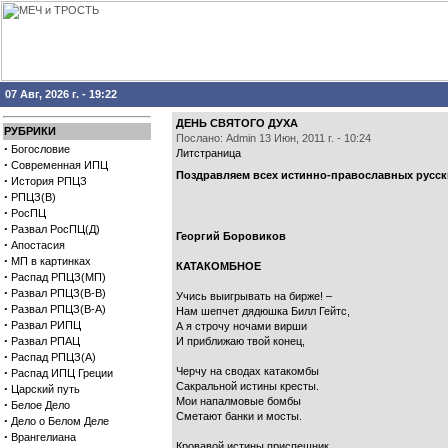
07 Авг, 2026 г. - 19:22
ДЕНЬ СВЯТОГО ДУХА
РУБРИКИ
Послано: Admin 13 Июн, 2011 г. - 10:24
·
Богословие
Литстраница
·
Современная ИПЦ
Поздравляем всех истинно-православных русск
·
История РПЦЗ
·
РПЦЗ(В)
·
РосПЦ
·
Развал РосПЦ(Д)
Георгий Боровиков
·
Апостасия
·
МП в картинках
КАТАКОМБНОЕ
·
Распад РПЦЗ(МП)
·
Развал РПЦЗ(В-В)
Учись выигрывать на бирже! –
·
Развал РПЦЗ(В-А)
Нам шепчет дядюшка Билл Гейтс,
·
Развал РИПЦ
А я строчу ночами вирши
·
Развал РПАЦ
И приближаю твой конец,
·
Распад РПЦЗ(А)
·
Черчу на сводах катакомбы
Распад ИПЦ Греции
Сакральной истины кресты.
·
Царский путь
Мои напалмовые бомбы
·
Белое Дело
Сметают банки и мосты.
·
Дело о Белом Деле
·
Врангелиана
Кровавой истины приспешник