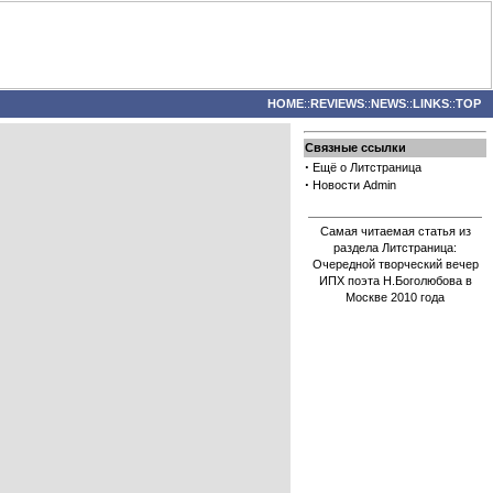
HOME
::
REVIEWS
::
NEWS
::
LINKS
::
TOP
Связные ссылки
·
Ещё о Литстраница
·
Новости Admin
Самая читаемая статья из
раздела Литстраница:
Очередной творческий вечер
ИПХ поэта Н.Боголюбова в
Москве 2010 года