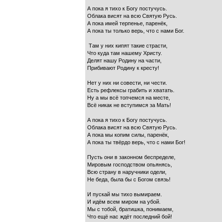
А пока я тихо к Богу постучусь.
Облака висят на всю Святую Русь.
А пока имей терпенье, паренёк,
А пока ты только верь, что с нами Бог.
Там у них кипят такие страсти,
Что куда там нашему Христу.
Делят нашу Родину на части,
Прибивают Родину к кресту!
Нет у них ни совести, ни чести.
Есть рефлексы грабить и хватать.
Ну а мы всё топчемся на месте,
Всё никак не вступимся за Мать!
А пока я тихо к Богу постучусь.
Облака висят на всю Святую Русь.
А пока мы копим силы, паренёк,
А пока ты твёрдо верь, что с нами Бог!
Пусть они в законном беспределе,
Мировым господством опьянясь,
Всю страну в наручники одели,
Не беда, была бы с Богом связь!
И пускай мы тихо вымираем.
И идём всем миром на убой.
Мы с тобой, братишка, понимаем,
Что ещё нас ждёт последний бой!