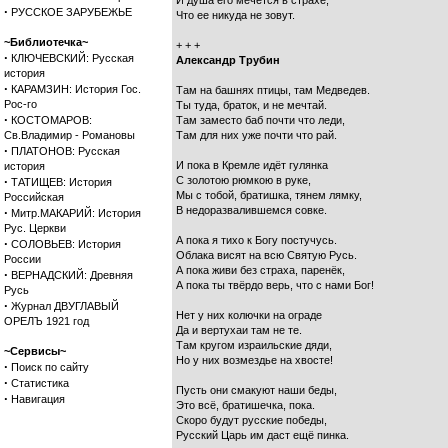
И душа его мечется в страхе,
·
РУССКОЕ ЗАРУБЕЖЬЕ
Что ее никуда не зовут.
~Библиотечка~
+ + +
·
КЛЮЧЕВСКИЙ: Русская
Александр Трубин
история
·
КАРАМЗИН: История Гос.
Там на башнях птицы, там Медведев.
Рос-го
Ты туда, браток, и не мечтай.
·
КОСТОМАРОВ:
Там заместо баб почти что леди,
Св.Владимир - Романовы
Там для них уже почти что рай.
·
ПЛАТОНОВ: Русская
И пока в Кремле идёт гулянка
история
·
С золотою рюмкою в руке,
ТАТИЩЕВ: История
Мы с тобой, братишка, тянем лямку,
Российская
В недоразвалившемся совке.
·
Митр.МАКАРИЙ: История
Рус. Церкви
А пока я тихо к Богу постучусь.
·
СОЛОВЬЕВ: История
Облака висят на всю Святую Русь.
России
А пока живи без страха, паренёк,
·
ВЕРНАДСКИЙ: Древняя
А пока ты твёрдо верь, что с нами Бог!
Русь
·
Журнал ДВУГЛАВЫЙ
Нет у них колючки на ограде
ОРЕЛЪ 1921 год
Да и вертухаи там не те.
Там кругом израильские дяди,
~Сервисы~
Но у них возмездье на хвосте!
·
Поиск по сайту
·
Статистика
Пусть они смакуют наши беды,
·
Навигация
Это всё, братишечка, пока.
Скоро будут русские победы,
Русский Царь им даст ещё пинка.