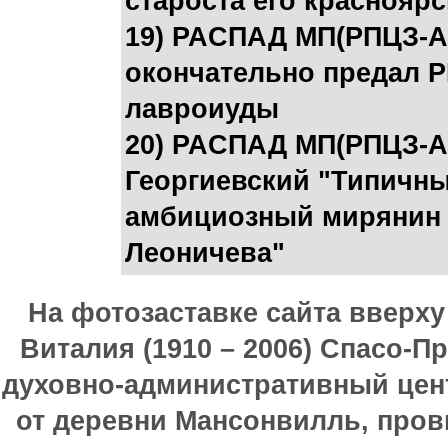
староста его краснояр
19) РАCПАД МП(РПЦЗ-А
окончательно предал Р
лавроиуды
20) РАCПАД МП(РПЦЗ-А)
Георгиевский "Типичны
амбициозный мирянин 
Леоничева"
На фотозаставке сайта вверх
Виталия (1910 – 2006) Спасо-П
духовно-административный цен
от деревни Мансонвилль, прови