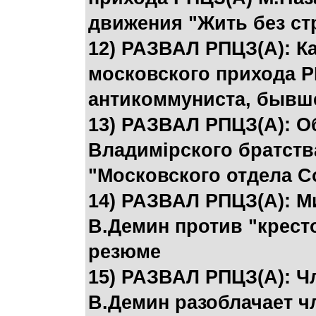
движения "Жить без ст
12) РАЗВАЛ РПЦЗ(А): К
московского прихода Р
антикоммуниста, бывш
13) РАЗВАЛ РПЦЗ(А): 
Владимiрского братств
"Московского отдела С
14) РАЗВАЛ РПЦЗ(А): М
В.Демин против "крест
резюме
15) РАЗВАЛ РПЦЗ(А): Ч
В.Демин разоблачает ч