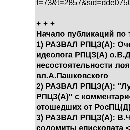
f=73&t=2857&sid=dde075
+ + +
Начало публикаций по 
1) РАЗВАЛ РПЦЗ(А): Оч
идеолога РПЦЗ(А) о.В.
несостоятельности ло
вл.А.Пашковского
2) РАЗВАЛ РПЦЗ(А): "Л
РПЦЗ(А)" с комментари
отошедших от РосПЦ(Д
3) РАЗВАЛ РПЦЗ(А): В.
содомиты епископата 