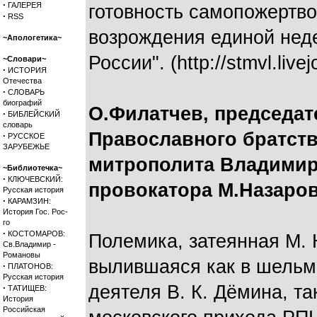
·
ГАЛЕРЕЯ
готовность самопожертв
·
RSS
возрождения единой не
~Апологетика~
России". (http://stmvl.live
~Словари~
·
ИСТОРИЯ
Отечества
·
СЛОВАРЬ
биографий
О.Филатчев, председат
·
БИБЛЕЙСКИЙ
словарь
Православного братст
·
РУССКОЕ
ЗАРУБЕЖЬЕ
митрополита Владимира
~Библиотечка~
·
КЛЮЧЕВСКИЙ:
провокатора М.Назаро
Русская история
·
КАРАМЗИН:
История Гос. Рос-
го
·
КОСТОМАРОВ:
Полемика, затеянная М. 
Св.Владимир -
Романовы
вылившаяся как в шельм
·
ПЛАТОНОВ:
Русская история
деятеля В. К. Дёмина, та
·
ТАТИЩЕВ:
История
Российская