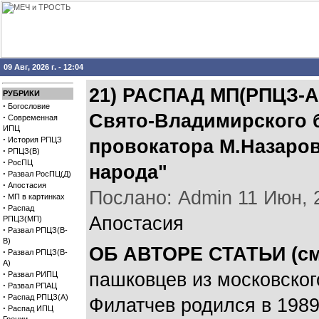
09 Авг, 2026 г. - 12:04
21) РАCПАД МП(РПЦЗ-А
РУБРИКИ
·
Богословие
Свято-Владимирского 
·
Современная
ИПЦ
·
История РПЦЗ
провокатора М.Назаров
·
РПЦЗ(В)
·
РосПЦ
народа"
·
Развал РосПЦ(Д)
·
Апостасия
Послано: Admin 11 Июн, 20
·
МП в картинках
·
Распад
Апостасия
РПЦЗ(МП)
·
Развал РПЦЗ(В-
В)
ОБ АВТОРЕ СТАТЬИ (см
·
Развал РПЦЗ(В-
А)
·
пашковцев из московског
Развал РИПЦ
·
Развал РПАЦ
·
Распад РПЦЗ(А)
Филатчев родился в 1989 г
·
Распад ИПЦ