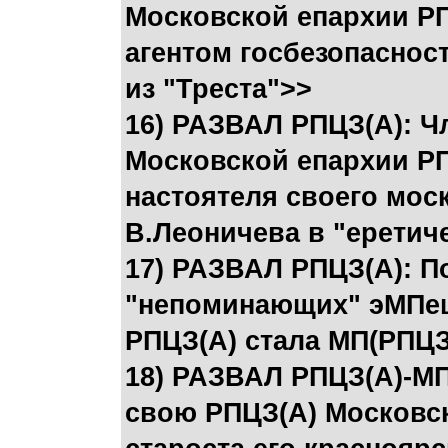
Московской епархии РП
агентом госбезопаснос
из "Треста">>
16) РАЗВАЛ РПЦЗ(А): Ч
Московской епархии РП
настоятеля своего мос
В.Леоничева в "еретиче
17) РАЗВАЛ РПЦЗ(А): П
"непоминающих" эМПе
РПЦЗ(А) стала МП(РПЦЗ
18) РАЗВАЛ РПЦЗ(А)-МП
свою РПЦЗ(А) Московск