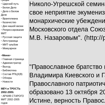
Греции
Николо-Угрешской семин
·
Царский путь
·
Белое Дело
свое неприятие экумениз
·
Дело о Белом
Деле
·
Врангелиана
монархические убеждени
·
Казачество
·
Дни нашей жизни
Московского отдела Союз
·
Репрессирование
МИТ
М.В. Назаровым". (http://
·
Русская защита
·
Литстраница
·
МИТ-альбом
·
Мемуарное
~Меню~
·
Главная страница
·
Администратор
"Православное братство
·
Выход
·
Библиотека
Владимира Киевского и 
·
Состав РПЦЗ(В)
·
Обзоры
·
Новости
Православного патриотич
МЕЧ и ТРОСТЬ
образовано 13 октября 20
2002-2005:
·
АРХИВ СТАРОГО
Истине, верность Право
МИТ 2002-2005
годов