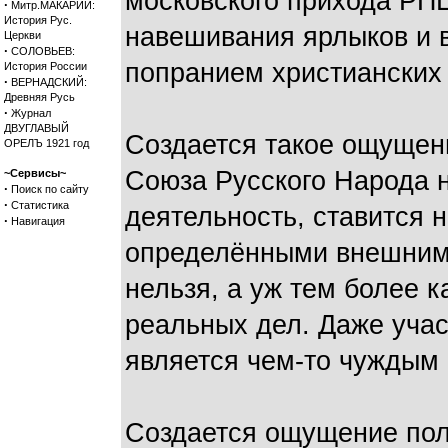
московского прихода РП
·
Митр.МАКАРИЙ:
История Рус.
навешивания ярлыков и 
Церкви
·
СОЛОВЬЕВ:
попранием христианских
История России
·
ВЕРНАДСКИЙ:
Древняя Русь
·
Журнал
ДВУГЛАВЫЙ
Создается такое ощущени
ОРЕЛЪ 1921 год
Союза Русского Народа 
~Сервисы~
·
Поиск по сайту
·
Статистика
деятельность, ставится 
·
Навигация
определёнными внешними
нельзя, а уж тем более к
реальных дел. Даже учас
является чем-то чужды
Создается ощущение пол