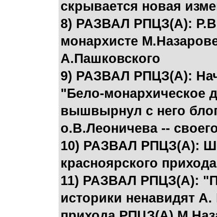
скрывается новая изме
8) РАЗВАЛ РПЦЗ(А): Р.
монархисте М.Назарове
А.Пашковского
9) РАЗВАЛ РПЦЗ(А): На
"Бело-монархическое д
вышвырнул с него блог
о.В.Леоничева -- своег
10) РАЗВАЛ РПЦЗ(А): Ш
красноярского прихода
11) РАЗВАЛ РПЦЗ(А): 
историки ненавидят А. 
прихода РПЦЗ(А) М.Наз