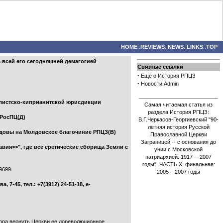
HOME
::
REVIEWS
::
NEWS
::
LINKS
::
TOP
 всей его сегодняшней демагогией
Связные ссылки
·
Ещё о История РПЦЗ
·
Новости Admin
ялистско-киприанитской юрисдикции
Самая читаемая статья из
раздела История РПЦЗ:
 РосПЦ(Д)
В.Г.Черкасов-Георгиевский "90-
летняя история Русской
лдовы на Молдовское благочиние РПЦЗ(В)
Православной Церкви
Заграницей -- с основания до
авия>>", где все еретические сборища Земли с
унии с Московской
патриархией: 1917 -- 2007
годы". ЧАСТЬ Х, финальная:
39699
2005 – 2007 годы
-45, тел.: +7(3912) 24-51-18, e-
пора вернуть Церкви ее дореволюционное