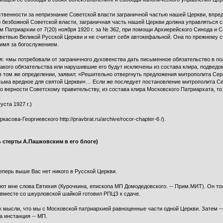
ственности за непризнание Советской власти заграничной частью нашей Церкви, впр
й безбожной Советской власти, заграничная часть нашей Церкви должна управляться 
м Патриархии от 7(20) ноября 1920 г. за № 362, при помощи Архиерейского Синода и 
 ветвью Великой Русской Церкви и не считает себя автокефальной. Она по прежнему 
 имя за богослужением.
я: «мы потребовали от заграничного духовенства дать письменное обязательство в п
такого обязательства или нарушившие его будут исключены из состава клира, подвед
, в том же определении, заявил: «Решительно отвергнуть предложения митрополита Сер
есьма вредное для святой Церкви«… Если же последует постановление митрополита Се
 о верности Советскому правительству, из состава клира Московского Патриархата, т
ста 1927 г.)
сова-Георгиевского http://pravbrat.ru/archive/rocor-chapter-6 /).
 стерты А.Пашковским в его блоге)
теперь выше Вас нет никого в Русской Церкви.
ают мне слова Евтихия (Курочкина, епископа МП Домодедовского. -- Прим.МИТ). Он т
й вместе со шкурловской шайкой готовил РПЦЗ к сдаче.
 к мысли, что мы с Московской патриархией равноценные части одной Церкви. Затем -
а инстанция -- МП.