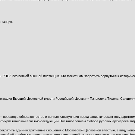
станция.
лись РПЦЗ без всякой высшей инстанции. Кто может нам запретить вернуться к истор
огласия Высшей Церковной власти Российской Церкви -- Патриарха Тихона, Священно
 – переход в обновленчество и полная капитуляция перед атеистическим государство
нтихристианской властью следующим Постановлением Собора русских архиереев загр
рекратить административные сношения с Московской Церковной властью, в виду нев
ющей её свободы в своих волеизъявлениях и свободы канонического управления Цер