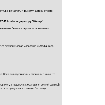
 от Св.Причастия. И Вы отлучаетесь от него.
27.45.html -- модератору "Юнкер":
 решением было последовать за законным
я эта экуменическая идеология м.Агафангела.
. Всех они одергивали и обвиняли в каких-то
есовался, а подсвечник был единственной формой
тем, что придумывают самую "истинную