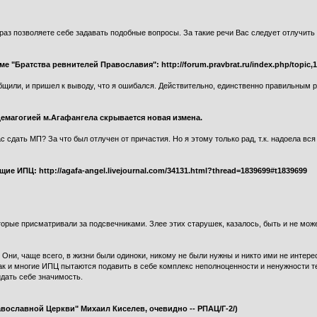
, раз позволяете себе задавать подобные вопросы. За такие речи Вас следует отлучить
е "Братства ревнителей Православия": http://forum.pravbrat.ru/index.php/topic,1
щили, и пришел к выводу, что я ошибался. Действительно, единственно правильным
 демагогией м.Агафангела скрывается новая измена.
 сдать МП? За что был отлучен от причастия. Но я этому только рад, т.к. надоела вс
 ИПЦ: http://agafa-angel.livejournal.com/34131.html?thread=1839699#t1839699
рые присматривали за подсвечниками. Злее этих старушек, казалось, быть и не может
Они, чаще всего, в жизни были одиноки, никому не были нужны и никто ими не интер
Так и многие ИПЦ пытаются подавить в себе комплекс неполноценности и ненужности 
дать себе значимость.
авославной Церкви" Михаил Киселев, очевидно -- РПАЦ/Г-2/)