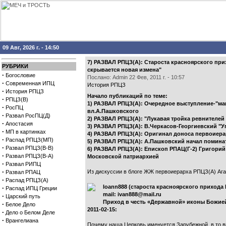
09 Авг, 2026 г. - 14:50
7) РАЗВАЛ РПЦЗ(А): Староста красноярского при
РУБРИКИ
скрывается новая измена"
·
Богословие
Послано: Admin 22 Фев, 2011 г. - 10:57
·
Современная ИПЦ
История РПЦЗ
·
История РПЦЗ
Начало публикаций по теме:
·
РПЦЗ(В)
1) РАЗВАЛ РПЦЗ(А): Очередное выступление-"ма
·
РосПЦ
вл.А.Пашковского
·
Развал РосПЦ(Д)
2) РАЗВАЛ РПЦЗ(А): "Лукавая тройка ревнителей
·
Апостасия
3) РАЗВАЛ РПЦЗ(А): В.Черкасов-Георгиевский "
·
МП в картинках
4) РАЗВАЛ РПЦЗ(А): Оригинал доноса первоиера
·
Распад РПЦЗ(МП)
5) РАЗВАЛ РПЦЗ(А): А.Пашковский начал помина
·
Развал РПЦЗ(В-В)
6) РАЗВАЛ РПЦЗ(А): Епископ РПАЦ(Г-2) Григорий 
·
Развал РПЦЗ(В-А)
Московской патриархией
·
Развал РИПЦ
·
Из дискуссии в блоге ЖЖ первоиерарха РПЦЗ(А) Агафа
Развал РПАЦ
·
Распад РПЦЗ(А)
Ioann888 (староста красноярского прихода Р
·
Распад ИПЦ Греции
mail: ivan888@mail.ru
·
Царский путь
Приход в честь «Державной» иконы Божией 
·
Белое Дело
2011-02-15:
·
Дело о Белом Деле
·
Врангелиана
Почему наша Церковь именуется Зарубежной, в то в