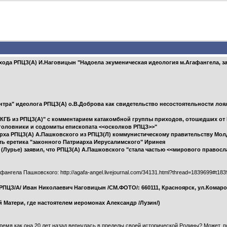
хода РПЦЗ(А) И.Наговицын "Надоела экуменическая идеология м.Агафангела, за
нтра" идеолога РПЦЗ(А) о.В.Доброва как свидетельство несостоятельности ло
 КГБ из РПЦЗ(А)" с комментарием катакомбной группы приходов, отошедших от
Уголовники и содомиты епископата <<осколков РПЦЗ>>"
рха РПЦЗ(А) А.Пашковского из РПЦЗ(Л) коммунистическому правительству Мо
ть еретика "законного Патриарха Иерусалимского" Иринея
(Лурье) заявил, что РПЦЗ(А) А.Пашковского "стала частью <<мирового правосл
нгела Пашковского: http://agafa-angel.livejournal.com/34131.html?thread=1839699#t18
ПЦЗ/А/ Иван Николаевич Наговицын /СМ.ФОТО/: 660111, Красноярск, ул.Комарова, 7
Матери, где настоятелем иеромонах Александр /Лузин/)
ремя как она 20 лет назад вернулась в пределы своей исторической Родины? Может, 