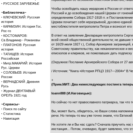
·
РУССКОЕ ЗАРУБЕЖЬЕ
Чтобы освободить нашу иерархию в России от ответ
~Библиотечка~
Россией и до освобождения нашей Церкви от гонени
·
КЛЮЧЕВСКИЙ: Русская
определениям Собора 1917-1918 гг. и Постановление
история
Церкви почитает себя неразрывной, духовно-единой
·
КАРАМЗИН: История Гос.
местоблюстителя митрополита Петра и возносит его
Рос-го
·
В ответ на заявление Декларации митрополита Серги
КОСТОМАРОВ:
всей своей общественной деятельности; не давшие 
Св.Владимир - Романовы
·
от 16/29 июля 1927 г.), Собор Архиереев заграницей
ПЛАТОНОВ: Русская
Советскому правительству, как неканоническое и в
история
епископов и клириков, не пожелавших дать подписку
·
ТАТИЩЕВ: История
Российская
(Окружное Послание Архиерейского Собора от 27 авгу
·
Митр.МАКАРИЙ: История
Рус. Церкви
/ Источник: "Книга «История РПЦЗ 1917—2004»" В.Черка
·
СОЛОВЬЕВ: История
России
+
·
ВЕРНАДСКИЙ: Древняя
(Прим.МИТ: Два нижеследующих постинга теперь
Русь
·
Журнал ДВУГЛАВЫЙ
Ioann888 (И.Наговицын):
ОРЕЛЪ 1921 год
Но сейчас-то нет православного патриарха, так что 
~Сервисы~
·
Поиск по сайту
Вы, может быть, обидитесь, но Ваши слова напомин
·
Статистика
речи. Но теперь-то мы уже точно знаем, что Евтихи
·
Навигация
Не хотите ли и Вы нас сдать? Сначала приучить нас
инстанция... Потом, очевидно, будет заявлено, что эт