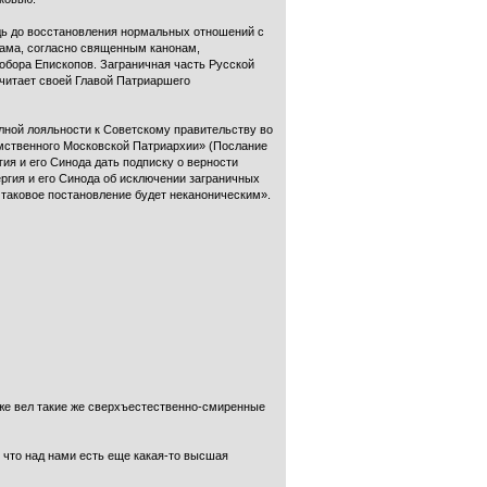
едь до восстановления нормальных отношений с
сама, согласно священным канонам,
Собора Епископов. Заграничная часть Русской
считает своей Главой Патриаршего
олной лояльности к Советскому правительству во
омственного Московской Патриархии» (Послание
гия и его Синода дать подписку о верности
ргия и его Синода об исключении заграничных
о таковое постановление будет неканоническим».
оже вел такие же сверхъестественно-смиренные
- что над нами есть еще какая-то высшая