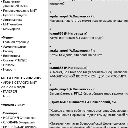
·
Казачество
название?
·
Дни нашей жизни
·
Репрессирование МИТ
+
·
Русская защита
agafa_angel (А.Пашковский):
·
Литстраница
Изменить наш статус может только вышестоящая ин
·
МИТ-альбом
·
Мемуарное
+
Ioann888 (И.Наговицын):
~Меню~
Какую инстанцию Вы имеете в виду?
·
Главная страница
·
+
Администратор
·
agafa_angel (А.Пашковский):
Выход
В том-то и дело, что реально ее нет.
·
Библиотека
·
Состав РПЦЗ(В)
+
·
Обзоры
Ioann888 (И.Наговицын):
·
Новости
А, может, не стоит все так усложнять? Ведь назва
КАФОЛИЧЕСКОЙ ВОСТОЧНОЙ ЦЕРКВИ РОССИИ?
МЕЧ и ТРОСТЬ 2002-2005:
·
АРХИВ СТАРОГО МИТ
+
2002-2005 годов
agafa_angel (А.Пашковский):
·
ГАЛЕРЕЯ
Вы ошибаетесь. РПЦЗ была образована с ведома и с
·
RSS
(
Прим.МИТ: Ошибается А.Пашковский, см.
:
~Апологетика~
"Хорошо уяснив себе истинное значение Декларации
~Словари~
порабощения Церкви на Родине коммунистической а
·
ИСТОРИЯ Отечества
·
СЛОВАРЬ биографий
«Заграничная часть Всероссийской Церкви должна п
·
БИБЛЕЙСКИЙ словарь
порабощения её безбожной Советской властью, лиша