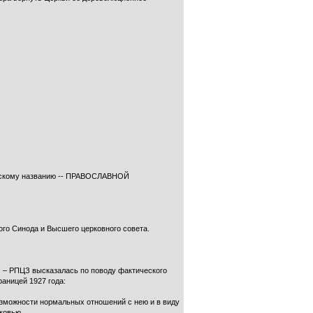
ическому названию -- ПРАВОСЛАВНОЙ
го Синода и Высшего церковного совета.
м – РПЦЗ высказалась по поводу фактического
аницей 1927 года:
озможности нормальных отношений с нею и в виду
ковью.