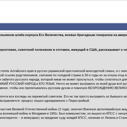
чальником штаба корпуса Его Величества, воевал бригадным генералом на амер
фронтовик, советский полковник в отставке, живущий в США, рассказывает о се
 степях Алтайского края в русско-украинской крестьянской многодетной семье, и с н
й ссылке родственников, скитания по голодной стране в 30-е годы из-за отказа отца 
 забитого русского народа, который никак не может проснуться, чтобы сплотиться для
Й РУССКИЙ НАРОД и ЕГО ЯЗЫК. Ничто не может вытравить из моей души всё русско
 Главное, чтобы оно пропитывалось русским духом и помогало ВОЗРОЖДЕНИЮ ВЕЛИ
очти все взгляды на пережитый советизм. Его не так просто вытравить из бывшего ак
 Вытравляется: процесс пошел одновременно с Перестройкой.
, участник Великой Отечественной войны (2 года), окончил Военную артиллерийскую ак
за возникшей войны в Молдавии в 1991г. Был коммунистом, но вышел из КПСС с нача
многократно -- в мемуарах) за предание суду вождей КПСС, начиная от Ленина и Сталин