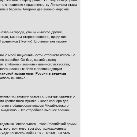
поддерживали Конфедерацию. Потому Север ценил
 по отношению к правительству Линкольна стала
ила к берегам Америки две военно-морские
азваны города, улицы и многое другое,
жан, так и на стороне северян, среди них
Турчанинов (Турчин). Его величают героем
анина моей национальности, ставшего изгоем на
е на войне. Он был, на мой взгляд,
ом, глубокими знаниями военного искусства,
 многочисленных боях с превосходящим
иканской армии опыт России в ведении
жилась бы иначе.
еемники установили основу структуры казачьего
ого крепостного мужика. Любая карьера для
ступил в офицерские классы Михайловского
ю академию. (Это старейшее высшее военно-
Академию Генерального штаба Российской армии.
одство строительством фортификационных
в ходе Крымской войны 1853-1856гг. На этом