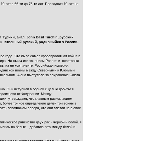
0 лет с 66-ти до 76-ти лет. Последние 10 лет не
урчин, англ. John Basil Turchin, русский
инственный русский, родившийся в России,
ре года. Это была самая кровопролитная бойня в
 мира. Не стала исключением Россия и некоторые
ы на ее континенте. Российская империя,
Гражданской войны между Северными и Южными
инкольном. А оно выступало за сохранение Союза
ю. Они вступили в борьбу с целью добиться
тделиться» от Федерации. Между
рики утверждают, что главным разногласием
 более точное определение целей той войны в
ать лавочникам севера, что они влезли не в своё
итическое равенство двух рас - чёрной и белой, я
ились на белых... добавлю, что между белой и