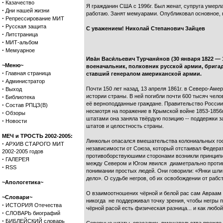
·
Казачество
Я гражданин США с 1996г. Был женат, супруга умерла
·
Дни нашей жизни
работаю. Занят мемуарами. Опубликовал основное, н
·
Репрессирование МИТ
·
Русская защита
С уважением! Николай Степанович Зайцев
·
Литстраница
·
МИТ-альбом
·
Мемуарное
Ива́н Васи́льевич Турчани́нов (30 января 1822 
~Меню~
военачальник, полковник русской армии, бриг
·
Главная страница
ставший генералом американской армии.
·
Администратор
·
Почти 150 лет назад, 13 апреля 1861г. в Северо-А
Выход
·
истории страны. В ней погибли почти 600 тысяч чел
Библиотека
её верноподданные граждане. Правительство России
·
Состав РПЦЗ(В)
несмотря на поражение в Крымской войне 1853-1856
·
Обзоры
штатами она заняла твёрдую позицию -- поддержки 
·
Новости
штатов и целостность страны.
МЕЧ и ТРОСТЬ 2002-2005:
Линкольн опасался вмешательства колониальных го
·
АРХИВ СТАРОГО МИТ
независимости от Союза, который отстаивал Федерат
2002-2005 годов
противоборствуюшими сторонами возникли принципиа
·
ГАЛЕРЕЯ
между Севером и Югом явился диаметрально противо
·
RSS
понимании простых людей. Они говорили: «Янки шли 
дело». О судьбе негров, об их освобождении от рабст
~Апологетика~
О взаимоотношених чёрной и белой рас сам Авраам Ли
~Словари~
никогда не поддерживал точку зрения, чтобы негры п
·
ИСТОРИЯ Отечества
чёрной расой есть физическая разница... и как любо
·
СЛОВАРЬ биографий
·
БИБЛЕЙСКИЙ словарь