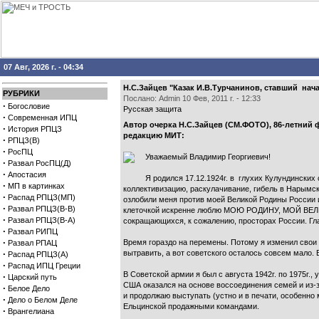
07 Авг, 2026 г. - 04:34
Н.С.Зайцев "Казак И.В.Турчанинов, ставший на
РУБРИКИ
Послано: Admin 10 Фев, 2011 г. - 12:33
·
Богословие
Русская защита
·
Современная ИПЦ
Автор очерка Н.С.Зайцев (СМ.ФОТО), 86-летний 
·
История РПЦЗ
редакцию МИТ:
·
РПЦЗ(В)
·
РосПЦ
Уважаемый Владимир Георгиевич!
·
Развал РосПЦ(Д)
·
Апостасия
Я родился 17.12.1924г. в глухих Кулундинских
·
МП в картинках
коллективизацию, раскулачивание, гибель в Нарымско
·
Распад РПЦЗ(МП)
озлобили меня против моей Великой Родины России и
·
Развал РПЦЗ(В-В)
клеточкой искренне люблю МОЮ РОДИНУ, МОЙ ВЕЛИКИ
·
Развал РПЦЗ(В-А)
сокращающихся, к сожалению, просторах России.
·
Развал РИПЦ
·
Время гораздо на перемены. Потому я изменил свои п
Развал РПАЦ
·
вытравить, а вот советского осталось совсем мало.
Распад РПЦЗ(А)
·
Распад ИПЦ Греции
В Советской армии я был с августа 1942г. по 1975г.
·
Царский путь
США оказался на основе воссоединения семей и из-
·
Белое Дело
и продолжаю выступать (устно и в печати, особенно 
·
Дело о Белом Деле
Ельцинской продажными командами.
·
Врангелиана