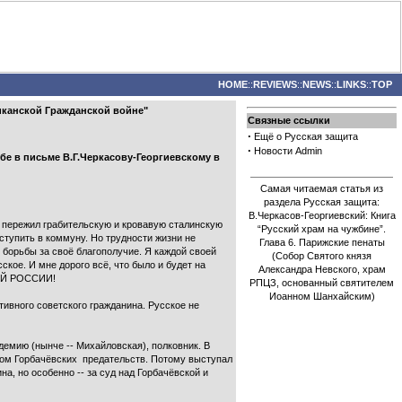
HOME
::
REVIEWS
::
NEWS
::
LINKS
::
TOP
иканской Гражданской войне"
Связные ссылки
·
Ещё о Русская защита
·
Новости Admin
бе в письме В.Г.Черкасову-Георгиевскому в
Самая читаемая статья из
раздела Русская защита:
В.Черкасов-Георгиевский: Книга
ею пережил грабительскую и кровавую сталинскую
“Русский храм на чужбине”.
вступить в коммуну. Но трудности жизни не
Глава 6. Парижские пенаты
 борьбы за своё благополучие. Я каждой своей
(Собор Святого князя
е. И мне дорого всё, что было и будет на
Александра Невского, храм
КОЙ РОССИИ!
РПЦЗ, основанный святителем
Иоанном Шанхайским)
тивного советского гражданина. Русское не
адемию (нынче -- Михайловская), полковник. В
лом Горбачёвских предательств. Потому выступал
а, но особенно -- за суд над Горбачёвской и