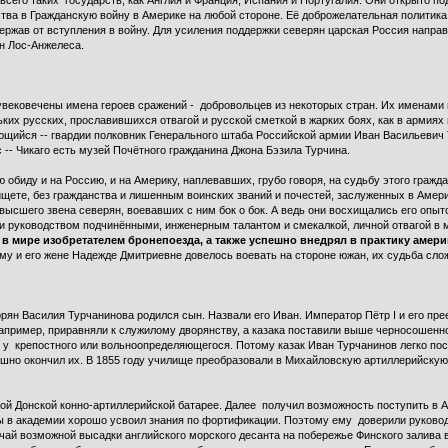
его таких государств, как Англия и Франция, Испания и Португалия. Они открыто 
тва в Гражданскую войну в Америке на любой стороне. Её доброжелательная политика
ржав от вступления в войну. Для усиления поддержки северян царская Россия направ
йон Лос-Анжелеса.
ековечены имена героев сражений - добровольцев из некоторых стран. Их именами н
их русских, прославившихся отвагой и русской сметкой в жарких боях, как в армиях ю
ющийся -- гвардии полковник Генерального штаба Российской армии Иван Васильевич 
 -- Чикаго есть музей Почётного гражданина Джона Бэзила Турчина.
 обиду и на Россию, и на Америку, наплевавших, грубо говоря, на судьбу этого гражд
щете, без гражданства и лишенным воинских званий и почестей, заслуженных в Америк
ысшего звена северян, воевавших с ним бок о бок. А ведь они восхищались его опыт
и руководством подчинёнными, инженерным талантом и смекалкой, личной отвагой в
 в мире изобретателем бронепоезда, а также успешно внедрял в практику амер
ему и его жене Надежде Дмитриевне довелось воевать на стороне южан, их судьба сло
ворян Василия Турчанинова родился сын. Назвали его Иван. Император Пётр I и его пр
например, приравняли к служилому дворянству, а казака поставили выше черносошенн
м у крепостного или вольноопределяющегося. Потому казак Иван Турчанинов легко по
ешно окончил их. В 1855 году училище преобразовали в Михайловскую артиллерийску
ой Донской конно-артиллерийской батарее. Далее получил возможность поступить в 
бы в академии хорошо усвоил знания по фортификации. Поэтому ему доверили руков
чай возможной высадки английского морского десанта на побережье Финского залива 