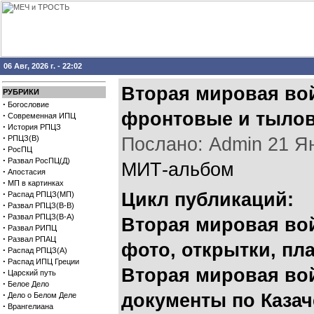
06 Авг, 2026 г. - 22:02
Вторая мировая вой
РУБРИКИ
·
Богословие
фронтовые и тыло
·
Современная ИПЦ
·
История РПЦЗ
·
РПЦЗ(В)
Послано: Admin 21 Янв
·
РосПЦ
·
Развал РосПЦ(Д)
МИТ-альбом
·
Апостасия
·
МП в картинках
·
Цикл публикаций:
Распад РПЦЗ(МП)
·
Развал РПЦЗ(В-В)
·
Развал РПЦЗ(В-А)
Вторая мировая вой
·
Развал РИПЦ
·
Развал РПАЦ
фото, открытки, пл
·
Распад РПЦЗ(А)
·
Распад ИПЦ Греции
Вторая мировая вой
·
Царский путь
·
Белое Дело
·
документы по Казач
Дело о Белом Деле
·
Врангелиана