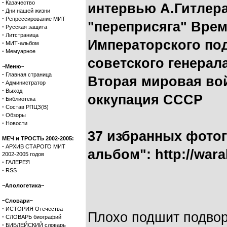
·
Казачество
интервью А.Гитлера
·
Дни нашей жизни
·
Репрессирование МИТ
"переприсяга" Вре
·
Русская защита
·
Литстраница
Императорского по
·
МИТ-альбом
·
Мемуарное
советского генерал
~Меню~
·
Главная страница
Вторая мировая вой
·
Администратор
·
Выход
оккупация СССР
·
Библиотека
·
Состав РПЦЗ(В)
·
Обзоры
·
Новости
37 избранных фото
МЕЧ и ТРОСТЬ 2002-2005:
·
АРХИВ СТАРОГО МИТ
альбом": http://wara
2002-2005 годов
·
ГАЛЕРЕЯ
·
RSS
~Апологетика~
~Словари~
·
ИСТОРИЯ Отечества
Плохо подшит подвор
·
СЛОВАРЬ биографий
·
БИБЛЕЙСКИЙ словарь