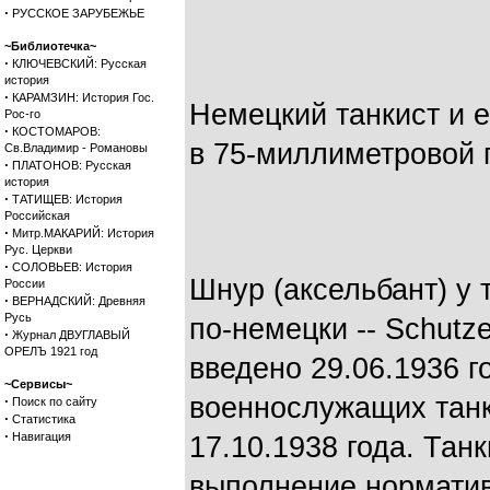
·
РУССКОЕ ЗАРУБЕЖЬЕ
~Библиотечка~
·
КЛЮЧЕВСКИЙ: Русская
история
·
КАРАМЗИН: История Гос.
Немецкий танкист и е
Рос-го
·
КОСТОМАРОВ:
в 75-миллиметровой 
Св.Владимир - Романовы
·
ПЛАТОНОВ: Русская
история
·
ТАТИЩЕВ: История
Российская
·
Митр.МАКАРИЙ: История
Рус. Церкви
·
СОЛОВЬЕВ: История
Шнур (аксельбант) у т
России
·
ВЕРНАДСКИЙ: Древняя
Русь
по-немецки -- Schutz
·
Журнал ДВУГЛАВЫЙ
ОРЕЛЪ 1921 год
введено 29.06.1936 г
~Сервисы~
военнослужащих тан
·
Поиск по сайту
·
Статистика
·
Навигация
17.10.1938 года. Тан
выполнение норматив