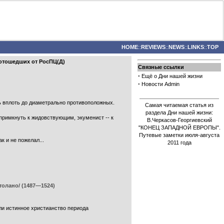
HOME
::
REVIEWS
::
NEWS
::
LINKS
::
TOP
 отошедших от РосПЦ(Д)
Связные ссылки
·
Ещё о Дни нашей жизни
·
Новости Admin
ь вплоть до диаметрально противоположных.
Самая читаемая статья из
раздела Дни нашей жизни:
 примкнуть к жидовствующим, экуменист -- к
В.Черкасов-Георгиевский
"КОНЕЦ ЗАПАДНОЙ ЕВРОПЫ".
Путевые заметки июля-августа
 и не пожелал...
2011 года
олано/ (1487—1524)
али истинное христианство периода