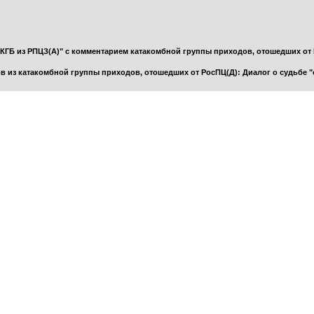
 КГБ из РПЦЗ(А)" с комментарием катакомбной группы приходов, отошедших от
ов из катакомбной группы приходов, отошедших от РосПЦ(Д): Диалог о судьбе 