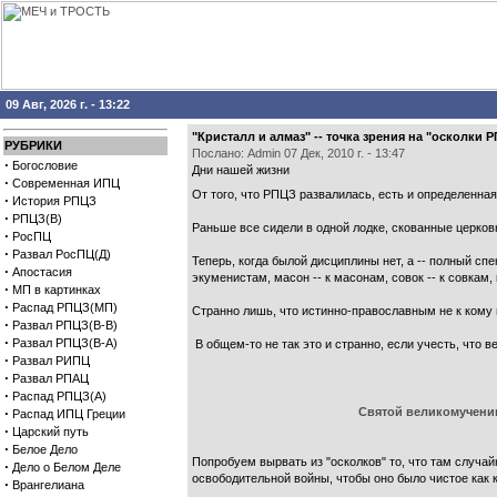
09 Авг, 2026 г. - 13:22
"Кристалл и алмаз" -- точка зрения на "оскол
РУБРИКИ
Послано: Admin 07 Дек, 2010 г. - 13:47
·
Богословие
Дни нашей жизни
·
Современная ИПЦ
От того, что РПЦЗ развалилась, есть и определенная
·
История РПЦЗ
·
РПЦЗ(В)
Раньше все сидели в одной лодке, скованные церко
·
РосПЦ
·
Развал РосПЦ(Д)
Теперь, когда былой дисциплины нет, а -- полный сп
·
Апостасия
экуменистам, масон -- к масонам, совок -- к совкам, 
·
МП в картинках
·
Распад РПЦЗ(МП)
Странно лишь, что истинно-православным не к кому 
·
Развал РПЦЗ(В-В)
·
Развал РПЦЗ(В-А)
В общем-то не так это и странно, если учесть, что 
·
Развал РИПЦ
·
Развал РПАЦ
·
Распад РПЦЗ(А)
·
Святой великомученик
Распад ИПЦ Греции
·
Царский путь
·
Белое Дело
Попробуем вырвать из "осколков" то, что там случа
·
Дело о Белом Деле
освободительной войны, чтобы оно было чистое как к
·
Врангелиана