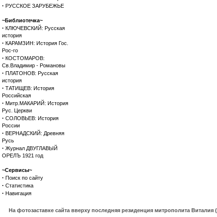
·
РУССКОЕ ЗАРУБЕЖЬЕ
~Библиотечка~
·
КЛЮЧЕВСКИЙ: Русская
история
·
КАРАМЗИН: История Гос.
Рос-го
·
КОСТОМАРОВ:
Св.Владимир - Романовы
·
ПЛАТОНОВ: Русская
история
·
ТАТИЩЕВ: История
Российская
·
Митр.МАКАРИЙ: История
Рус. Церкви
·
СОЛОВЬЕВ: История
России
·
ВЕРНАДСКИЙ: Древняя
Русь
·
Журнал ДВУГЛАВЫЙ
ОРЕЛЪ 1921 год
~Сервисы~
·
Поиск по сайту
·
Статистика
·
Навигация
На фотозаставке сайта вверху последняя резиденция митрополита Виталия 