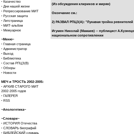
·
Казачество
(Из обсуждения клириков и мирян)
·
Дни нашей жизни
·
Репрессирование МИТ
Окончание см.:
·
Русская защита
·
Литстраница
2) РАЗВАЛ РПЦЗ(А): "Лукавая тройка ревнителей
·
МИТ-альбом
·
Мемуарное
Игумен Николай (Мамаев) -- публицист А.Кузнец
национальном сопротивлении
~Меню~
·
Главная страница
·
Администратор
·
Выход
·
Библиотека
·
Состав РПЦЗ(В)
·
Обзоры
·
Новости
МЕЧ и ТРОСТЬ 2002-2005:
·
АРХИВ СТАРОГО МИТ
2002-2005 годов
·
ГАЛЕРЕЯ
·
RSS
~Апологетика~
~Словари~
·
ИСТОРИЯ Отечества
·
СЛОВАРЬ биографий
·
БИБЛЕЙСКИЙ словарь