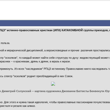
ки РПЦЗ" истинно-православных христиан (ИПХ) КАТАКОМБНОЙ группы приходов,
 польза.
вной и иерархической дисциплиной, а вероисповедные и прочие различия простиралис
ектр "осколков", то каждый может найти себе структуру по духу: жидовствующий может
краснюк -- к краснюкам, дрянь к дряни, а мразь к мрази.
примкнуть. Из всех "наследников" РПЦЗ истинному Православию никто наследовать так
весь спектр "осколков" роднит преобладающий в них Совок.
 Димитрий Солунский -- картина художника Джованни Баттисты Бенвенути /Орт
йно. Для этого и нужна такая идеология, чтобы православные пассионарии почувствов
ристалл и резало как алмаз.