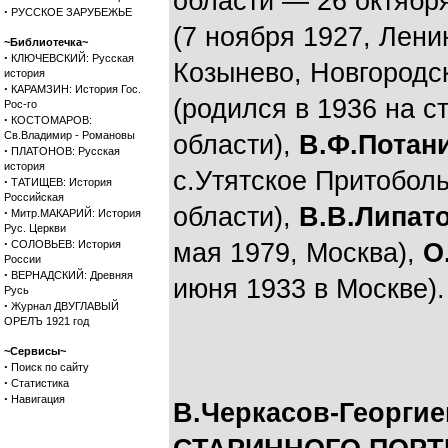
области — 26 октябр
·
РУССКОЕ ЗАРУБЕЖЬЕ
(7 ноября 1927, Лени
~Библиотечка~
·
КЛЮЧЕВСКИЙ: Русская
Козынево, Новгородск
история
·
КАРАМЗИН: История Гос.
(родился в 1936 на с
Рос-го
·
КОСТОМАРОВ:
Св.Владимир - Романовы
области),
В.Ф.Потан
·
ПЛАТОНОВ: Русская
история
с.Утятское Притоболь
·
ТАТИЩЕВ: История
Российская
области),
В.В.Липат
·
Митр.МАКАРИЙ: История
Рус. Церкви
·
СОЛОВЬЕВ: История
мая 1979, Москва),
О
России
·
ВЕРНАДСКИЙ: Древняя
июня 1933 в Москве).
Русь
·
Журнал ДВУГЛАВЫЙ
ОРЕЛЪ 1921 год
~Сервисы~
·
Поиск по сайту
·
Статистика
·
Навигация
В.Черкасов-Георги