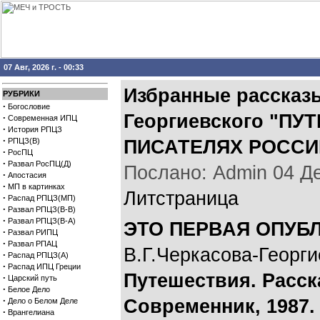
07 Авг, 2026 г. - 00:33
Избранные рассказы
РУБРИКИ
·
Богословие
Георгиевского "П
·
Современная ИПЦ
·
История РПЦЗ
·
РПЦЗ(В)
ПИСАТЕЛЯХ РОССИ
·
РосПЦ
·
Развал РосПЦ(Д)
Послано: Admin 04 Дек
·
Апостасия
·
МП в картинках
Литстраница
·
Распад РПЦЗ(МП)
·
Развал РПЦЗ(В-В)
·
Развал РПЦЗ(В-А)
ЭТО ПЕРВАЯ ОПУБ
·
Развал РИПЦ
·
Развал РПАЦ
В.Г.Черкасова-Георги
·
Распад РПЦЗ(А)
·
Распад ИПЦ Греции
Путешествия. Расск
·
Царский путь
·
Белое Дело
·
Современник, 1987.
Дело о Белом Деле
·
Врангелиана