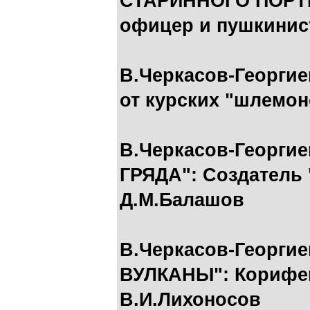
СТАРИННОГО ПОРТР
офицер и пушкинис
В.Черкасов-Георги
от курских "шлемон
В.Черкасов-Георги
ГРЯДА": Создатель 
Д.М.Балашов
В.Черкасов-Георги
ВУЛКАНЫ": Корифе
В.И.Лихоносов