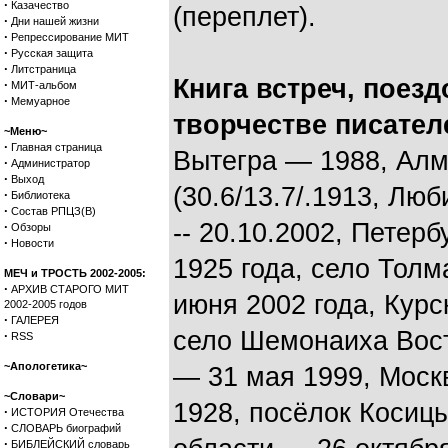
·
Казачество
(переплет).
·
Дни нашей жизни
·
Репрессирование МИТ
·
Русская защита
·
Литстраница
Книга встреч, поезд
·
МИТ-альбом
·
Мемуарное
творчестве писателе
~Меню~
·
Главная страница
Вытегра — 1988, Алм
·
Администратор
·
Выход
(30.6/13.7/.1913, Лю
·
Библиотека
·
Состав РПЦЗ(В)
-- 20.10.2002, Петерб
·
Обзоры
·
Новости
1925 года, село Толм
МЕЧ и ТРОСТЬ 2002-2005:
·
АРХИВ СТАРОГО МИТ
июня 2002 года, Курс
2002-2005 годов
·
ГАЛЕРЕЯ
село Шемонаиха Вост
·
RSS
~Апологетика~
— 31 мая 1999, Моск
~Словари~
1928, посёлок Косиц
·
ИСТОРИЯ Отечества
·
СЛОВАРЬ биографий
·
БИБЛЕЙСКИЙ словарь