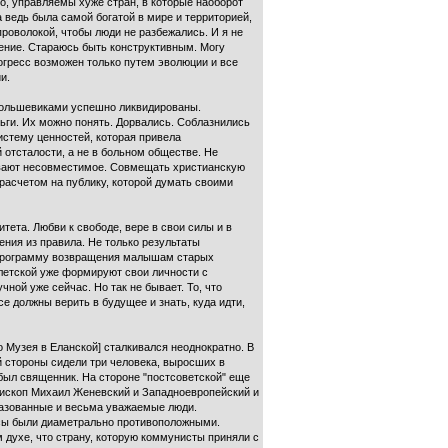
о, управляемы хуже стран, в которые наоборот
ведь была самой богатой в мире и территорией,
проволокой, чтобы люди не разбежались. И я не
нение. Стараюсь быть конструктивным. Могу
огресс возможен только путем эволюции и все
и.
 большевиками успешно ликвидированы.
ги. Их можно понять. Дорвались. Соблазнились
истему ценностей, которая привела
 отсталости, а не в больном обществе. Не
шивают несовместимое. Совмещать христианскую
расчетом на публику, которой думать своими
тета. Любви к свободе, вере в свои силы и в
ения из правила. Не только результаты
и программу возвращения малышам старых
Клетской уже формируют свои личности с
ной уже сейчас. Но так не бывает. То, что
е должны верить в будущее и знать, куда идти,
о Музея в Еланской] сталкивался неоднократно. В
й стороны сидели три человека, выросших в
 был священник. На стороне "постсоветской" еще
Епископ Михаил Женевский и Западноевропейский и
разованные и весьма уважаемые люди.
осы были диаметрально противоположными.
м духе, что страну, которую коммунисты приняли с