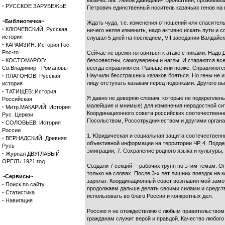
казачества" Лейба Давидович Бронштейн, проживающ
·
РУССКОЕ ЗАРУБЕЖЬЕ
Петрович единственный носитель казачьих генов на 
~Библиотечка~
Ждать чуда, т.е. изменения отношений или спасител
·
КЛЮЧЕВСКИЙ: Русская
ничего нелзя изменить, надо активно искать пути и 
история
слушал 5 дней на последнем, VII заседании Валдайск
·
КАРАМЗИН: История Гос.
Рос-го
Сейчас не время готовиться к атаке с пиками. Надо 
·
КОСТОМАРОВ:
безсовестны, самоуверены и наглы. И стараются всех
Св.Владимир - Романовы
всегда справляются. Раньше или позже. Справляются 
·
Научили бесстрашных казаков бояться. Но гены не и
ПЛАТОНОВ: Русская
лицу отступать казакам перед подонками. Другого выб
история
·
ТАТИЩЕВ: История
Я давно не доверяю словам, которые не подкреплены
Российская
малейшие и мнимые) для изменения нерадостной ситу
·
Митр.МАКАРИЙ: История
Координационного совета российских соотечественник
Рус. Церкви
Посольством, Россотрудничеством и другими органа
·
СОЛОВЬЕВ: История
России
1. Юридическая и социальная защита соотечественни
·
ВЕРНАДСКИЙ: Древняя
объективной информации на территории ЧР, 4. Поддер
Русь
эмиграции, 7. Сохранение родного языка и культуры
·
Журнал ДВУГЛАВЫЙ
ОРЕЛЪ 1921 год
Создали 7 секций -- рабочих групп по этим темам. 
только на словах. После 3-х лет лишних поездок на
~Сервисы~
зарплат. Координационный совет возглавил мой заме
·
Поиск по сайту
продолжаем дальше делать своими силами и средст
·
Статистика
использовать во благо России и конкретных дел.
·
Навигация
Россию я не отождествляю с любым правительством.
гражданам служит верой и правдой. Качество любого