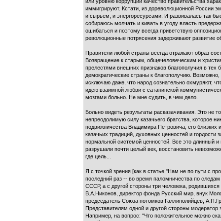
или уровню коррупции качество правительства харак
иммигрируют. Кстати, из дореволюционной России эм
и сырьем, и энергоресурсами. И развивалась так бы
собираюсь молчать и кивать в угоду власть предерж
ошибаться и поэтому всегда приветствую оппозицион
революционные потрясения задерживают развитие об
Правители любой страны всегда отражают образ сос
Возвращение к старым, общечеловеческим и христиа
прелестями внешних признаков благополучия в тех 
демократические страны к благополучию. Возможно, 
исключаю даже, что народ сознательно охмуряют, чт
идею взаимной любви с сатанинской коммунистическо
мозгами больно. Не мне судить, в чем дело.
Больно видеть результаты расказачивания. Это не то
непреодолимую силу казачьего братства, которое ник
подвижничества Владимира Петровича, его близких 
казачьих традиций, духовных ценностей и гордости з
нормальной системой ценностей. Все это длинный и н
разрушали почти целый век, восстановить невозможно
где цель...
Я с точкой зрения [как в статье "Нам не по пути с 
последний раз -- во время паломничества по следам
СССР, а с другой стороны три человека, родившихся
В.А.Никонов, директор фонда Русский мир, внук Мол
председатель Союза потомков Галлиполийцев, А.П.Г
Представителям одной и другой стороны модератор 
Например, на вопрос: "Что положительноe можно сказ