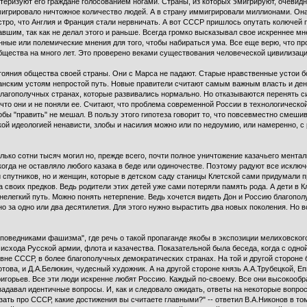
теризуют его граждане голосованием ногами. Страны, из которых эмигрируют, очевидн
игрировало ничтожное количество людей. А в страну иммигрировали миллионами. Она 
стро, что Англия и Франция стали нервничать. А вот СССР пришлось опутать колючей 
авшим, так как не делал этого и раньше. Всегда громко высказывал свое искреннее м
ные или полемические мнения для того, чтобы набираться ума. Все еще верю, что пр
щества на много лет. Это проверено веками существования человеческой цивилизаци
тояния общества своей страны. Они с Марса не падают. Старые нравственные устои
нским устоям непростой путь. Новые правители считают самым важным власть и день
благополучных странах, которые развивались нормально. Но отказываются перенять с
что они и не поняли ее. Считают, что проблема современной России в технологической
обы "править" не мешал. В пользу этого гипотеза говорит то, что повсевместно сме
й идеологией ненависти, злобы и насилия можно или по недоумию, или намеренно, с 
лько сотни тысяч могил но, прежде всего, почти полное уничтожение казачьего ментали
огда не оставляло любого казака в беде или одиночестве. Поэтому радуют все исключ
и спутников, но и женщин, которые в детском саду станицы Клетской сами придумал
а своих предков. Ведь родители этих детей уже сами потеряли память рода. А дети в 
елегкий путь. Можно понять нетерпение. Ведь хочется видеть Дон и Россию благополуч
 за одно или два десятилетия. Для этого нужно вырастить два новых поколения. Но вс
проповедниками фашизма", где речь о такой пропаганде якобы в экспозиции мелиховског
 исхода Русской армии, флота и казачества. Показательной была беседа, когда с одно
 вне СССР, в более благополучных демократических странах. На той и другой стороне
отова, и Д.А.Белюкин, чудесный художник. А на другой стороне князь А.А.Трубецкой, 
ригорьев. Все эти люди искренне любят Россию. Каждый по-своему. Все они высокооб
задавал идентичные вопросы. И, как и следовало ожидать, ответы на некоторые вопр
ать про СССР, какие достижения вы считаете главными?" -- ответил В.А.Никонов в то