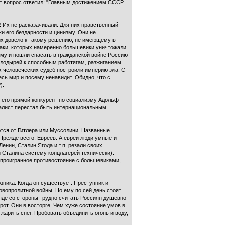
от вопрос ответил: "Главным достижением СССР
 Их не расказачивали. Для них нравственный
ки его бездарности и цинизму. Они не
 их довело к такому решению, не имеющему в
заки, которых намеренно большевики уничтожали
ому и пошли спасать в гражданской войне Россию
и лодырей к способным работягам, разжиганием
х человеческих судеб построили империю зла. С
сь мир и посему ненавидит. Обидно, что с
).
че его прямой конкурент по социализму Адольф
циалист перестал быть интернациональным
ются от Гитлера или Муссолини. Названные
Прежде всего, Евреев. А евреи люди умные и
енин, Сталин Ягода и т.п. резали своих.
 Сталина систему концлагерей технически).
 проигранное противостояние с большевиками,
зника. Когда он существует. Преступник и
овопролитной войны. Но ему по сей день стоят
ляде со стороны трудно считать Россиян душевно
рот. Они в восторге. Чем хуже состояние умов в
 жарить снег. Пробовать объединить огонь и воду,