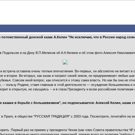
потомственный донской казак А.Келин "Не исключаю, что в России народ созн
 Подольске и на Дону В.П.Мелихов об А.Н.Келине и об этом фото Алексея Николаевич
и встреча оставила очень теплые впечатления. Во-первых, он абсолютно не витает в 
ое и второе. Во-вторых, как казак и патриот своей земли, он предпринимает любые ша
бежья. Совсем иной вопрос, как относится к этому сама власть. Но как бы она не отн
х, -- пользу Родине, ставя главным в этой деятельности — осуждение большевизма и от
оворит в открытую, не смущаясь -- и в глаза Президенту и всем российским политика
 казаки в борьбе с большевизмом", он подписывается: Алексей Келин, казак с
 Праге, в обществе "РУССКАЯ ТРАДИЦИЯ" с 2003 года. Посмотрите, почитайте на www
орить. Первый раз на приеме у президента Чехии (как член Совета правительства ЧР
а. Высказал довольно много критических замечаний, прежде всего по политике "работы