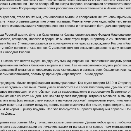
изованы изменения. После обещаний министра Лаврова, касающихся возможности перей
ганизовать Координационный совет российских соотечественников в Чехии и был изб
онгрессов, стало понятным, что чиновники МИДа не собираются менять свои привычки и
 счет налогоплательщиков и не очень уставать. Менять ничего не надо, кабы чего не в
ие организации вышли из Координационного совета и я отказался быть дальше председ
ода Русской армии, флота и Казачества из Крыма, организованое Фондом Национальн
азаков, офицеров, моряков и дворян из многих стран мира. И примерно 250 человек и
ые и белые. Я четко высказался за примирение в интересах возрождения России и Каз
упной и полного отказа он нее. С условием полного открытия архивов по делу геноци
я к народам России.
 Считаю, что нелтзя сидеть на двух стульях одновременно. Невозможно создать рабо
строенной на любви к ближнему морали и этике. Так же невозможно создать работающ
освещенный диктатор и пересажать всех казнокрадов и выгнать всех бездарных или п
семи чиновниками, вплоть до премьера и президента. То или другое.
 традициям, ближе второй вариант самоуправления. Как я уже говорил 13.10. в Староче
ли и не ждали милостыни. Сами умели позаботится о своем благополучии. Думаю, что п
ьшое влияние для того, чтобы взяться за самоуправление и возрождение Всевеликого 
ачинаться с конкретных дел. Так, как это делает Владимир Петрович Мелихов. А мы, 
лать пиар (как теперь стали говорить на новом русском), подключить туристические 
м пожить на свежем воздухе, попить парного молочка без химии, коров подоить, нав
. А вечером -- рыбку поудить. Все это пользуется в Европах громадным спросом. Но 
на Дону...
 давать вам советы. Могу только высказать свое мнение. Делать любое дело с любезно
остью к самоорганизации и отличались казаки от ваньков с их крепостным менталитето