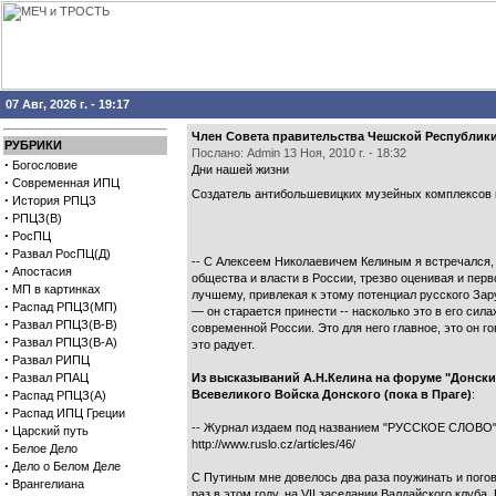
07 Авг, 2026 г. - 19:17
Член Совета правительства Чешской Республики 
РУБРИКИ
Послано: Admin 13 Ноя, 2010 г. - 18:32
·
Богословие
Дни нашей жизни
·
Современная ИПЦ
Создатель антибольшевицких музейных комплексов в
·
История РПЦЗ
·
РПЦЗ(В)
·
РосПЦ
·
Развал РосПЦ(Д)
-- С Алексеем Николаевичем Келиным я встречался, 
·
Апостасия
общества и власти в России, трезво оценивая и перв
·
МП в картинках
лучшему, привлекая к этому потенциал русского Зару
·
Распад РПЦЗ(МП)
— он старается принести -- насколько это в его сила
·
Развал РПЦЗ(В-В)
современной России. Это для него главное, это он г
·
Развал РПЦЗ(В-А)
это радует.
·
Развал РИПЦ
·
Развал РПАЦ
Из высказываний А.Н.Келина на форуме "Донские
·
Всевеликого Войска Донского (пока в Праге)
:
Распад РПЦЗ(А)
·
Распад ИПЦ Греции
-- Журнал издаем под названием "РУССКОЕ СЛОВО" в
·
Царский путь
http://www.ruslo.cz/articles/46/
·
Белое Дело
·
Дело о Белом Деле
С Путиным мне довелось два раза поужинать и погов
·
Врангелиана
раз в этом году, на VII заседании Валдайского клуб