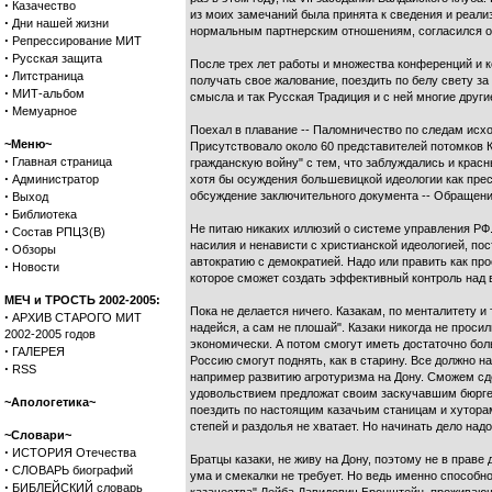
·
Казачество
из моих замечаний была принята к сведения и реал
·
Дни нашей жизни
нормальным партнерским отношениям, согласился ор
·
Репрессирование МИТ
·
Русская защита
После трех лет работы и множества конференций и к
·
Литстраница
получать свое жалование, поездить по белу свету за
·
МИТ-альбом
смысла и так Русская Традиция и с ней многие друг
·
Мемуарное
Поехал в плавание -- Паломничество по следам исх
~Меню~
Присутствовало около 60 представителей потомков К
·
Главная страница
гражданскую войну" с тем, что заблуждались и красн
·
Администратор
хотя бы осуждения большевицкой идеологии как прест
·
обсуждение заключительного документа -- Обращени
Выход
·
Библиотека
Не питаю никаких иллюзий о системе управления РФ.
·
Состав РПЦЗ(В)
насилия и ненависти с христианской идеологией, по
·
Обзоры
автократию с демократией. Надо или править как пр
·
Новости
которое сможет создать эффективный контроль над в
МЕЧ и ТРОСТЬ 2002-2005:
Пока не делается ничего. Казакам, по менталитету и
·
АРХИВ СТАРОГО МИТ
надейся, а сам не плошай". Казаки никогда не проси
2002-2005 годов
экономически. А потом смогут иметь достаточно бол
·
ГАЛЕРЕЯ
Россию смогут поднять, как в старину. Все должно н
·
RSS
например развитию агротуризма на Дону. Сможем сде
удовольствием предложат своим заскучавшим бюргера
~Апологетика~
поездить по настоящим казачьим станицам и хуторам
степей и раздолья не хватает. Но начинать дело надо 
~Словари~
·
ИСТОРИЯ Отечества
Братцы казаки, не живу на Дону, поэтому не в праве
·
СЛОВАРЬ биографий
ума и смекалки не требует. Но ведь именно способн
·
БИБЛЕЙСКИЙ словарь