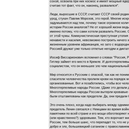
сохой, освоила при них космос и имеет мощный ядер
считаю тот факт, что он, наконец, развалился".
Люди, выросшие в СССР, считают СССР своей родино
урод, стукач Павлик Морозов, это герой. Многие иск
задумываются над тем, почему такое огромное колич
истории России аналогов? Не от хорошей жизни ведь
именно потому, что сами хотели развалить Россию. 
от этой чумы. Коммунистическая преступная утопия 
ненависти и насилия, невозможно построить ничего 
жизненным уровнем африканцев, но зато с водородно
Россией дружат уже только отпетые негодяи и дикта
Иосиф Виссарионович вспомнил о словах "Россия, Род
Гитлер займет его место в Кремле. И долготерпелив
социалистом, что он меньшее зло чем национальный 
Мир относится к Русским с опаской, так как не пон
спасители человечества пролили крови на порядок м
организованные. Вот и позаботились, чтобы все чело
Многотерпеливые народы России. (Даже это делали 
Многотерпеливые народы России вытерли кровавые с
были отштампованы как предатели. Да, они предали
Это очень плохо, когда надо выбирать между одними
предатель Ленин связался с Немцами во время войны
памятники по всей стране и его мощи обоготворяют 
(или нравственно?) здоровыми. Тем, кто ворочает м
России, тем больше шанс, что перепадет то, что не 
добро и зло, большевицкий сатанизм с православием