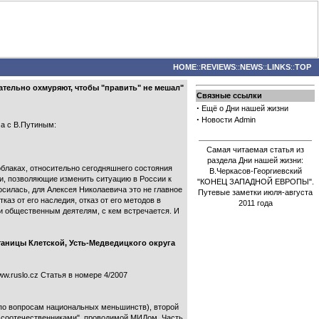
HOME
::
REVIEWS
::
NEWS
::
LINKS
::
TOP
ательно охмуряют, чтобы "править" не мешал"
Связные ссылки
·
Ещё о Дни нашей жизни
·
Новости Admin
а с В.Путиным:
Самая читаемая статья из
раздела Дни нашей жизни:
облаках, относительно сегодняшнего состояния
В.Черкасов-Георгиевский
ги, позволяющие изменить ситуацию в России к
"КОНЕЦ ЗАПАДНОЙ ЕВРОПЫ".
осилась, для Алексея Николаевича это не главное
Путевые заметки июля-августа
каз от его наследия, отказ от его методов в
2011 года
м и общественным деятелям, с кем встречается. И
таницы Клетской, Усть-Медведицкого округа
.ruslo.cz Статья в номере 4/2007
 по вопросам национальных меньшинств), второй
 с соотечественниками", проводимой МИДом. Часть