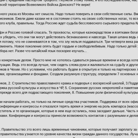
ий с краденым паспортом Троцкого. Неужели этому гению, и его последователям, нас
всей территории Всевеликого Войска Донского? Не верю!
ьного указа из Москвы нет смысла. Надо только поверить в свои собственные силы. В
союзников. Ежели даже казаки не в состоянии стоять на своих собственных ногах, то 
ого клуба, правильны. Тогда Россию ждет судьба бессловесного сырьевого придатка Ки
Дон и Россию головой спасать. Те прохвосты, которые казнокрадством и взятками богат
 убедить, что они так могут действовать безнаказанно и навсегда. Такая шпана ведь 
потому, что не сомневаются в том, что злу нельзя поддаваться. Три четверти века ра
зменить. Новое поколение опять будет гордым и свободолюбивым. Надо только детей 
ора нет. Разве что китайский язык поскорее изучать...
 конкретным делом. Просто мне не хотелось сдаваться раньше времени и всегда хоте
ации. Ведь это всегда лучше, чем сидеть сложа руки и жаловаться на судьбу и други
ов в Чехии. Но с условием, что работать будем в открытую и только на партнерских 
ми, организациями и фондами. Создали разумную структуру, определили 7 основных 
ков, 2. Строительство православного храма и подворья с воскресной школой, 3.Под
жка русской культуры и искусства в ЧР, 5. Сохранение русских некрополей и памятни
, прежде всего для подрастающего поколения, 8. Повышение роли физической культуры
Они начали работать, но только на личные средства участников. Поддержка от всех оф
 конференции и конгрессы я отказался терять время и энергию на роль компарса (масс
ститель и те организации, которые в нем еще остались, пока заседают дальше. Часть
вами. Конференции и конгрессы принесли возможность контактов с разумными и дел
 Правительство это всего лишь временные чиновники, которые получают зарплату за 
 правительства узнается по уровню качества жизни граждан данного государства. Лу