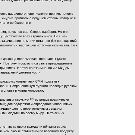
только удалось расказачивание, что Владимир
место пассивного перечисления причин, почему
все хмурые прогнозы о будущем страны, которые я
тая и не более того.
еют, не умнее вас. Скорее наоборот. Но они
существует во всех странах мира. Но с ней
сказачивания не могли остаться без последствий.
знакомить с настоящей историей казачества. Не к
л до конца использовать все шансы (даже
х. Поэтому и согласился стать председателем
принципах. Не только взаимно, но и с МИДом,
направлений деятельности:
держка русскоязнычных СМИ и доступ к
ков, 6. Сохранения культурного наследия русской
 и спорта в жизни молодежи.
ициальных структур РФ осталась практически
овки) для поддержки и оправдания чиновничьих
 начатых дел по перечисленным секциям
овыми людьми по всему миру. Пытаюсь их
счет труда своих граждан и обязаны своим
чше чем любые статистики по валовому продукту