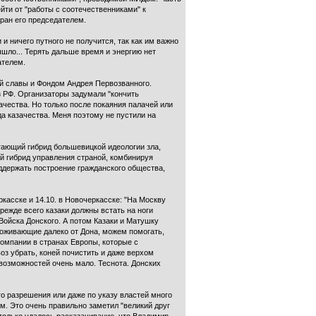
ти от "работы с соотечественниками" к
ран его председателем.
 ничего путного не получится, так как им важно
ышло... Терять дальше время и энергию нет
ателем.
ой славы и Фондом Андрея Первозванного.
з РФ. Организаторы задумали "кончить
ачества. Но только после покаяния палачей или
да казачества. Меня поэтому не пустили на
тающий гибрид большевицкой идеологии зла,
ий гибрид управления страной, комбинируя
оддержать построение гражданского общества,
ркасске и 14.10. в Новочеркасске: "На Москву
режде всего казаки должны встать на ноги
Войска Донского. А потом Казаки и Матушку
проживающие далеко от Дона, можем помогать,
компании в странах Европы, которые с
оз убрать, коней почистить и даже верхом
возможностей очень мало. Теснота. Донских
го разрешения или даже по указу властей много
м. Это очень правильно заметил "великий друг