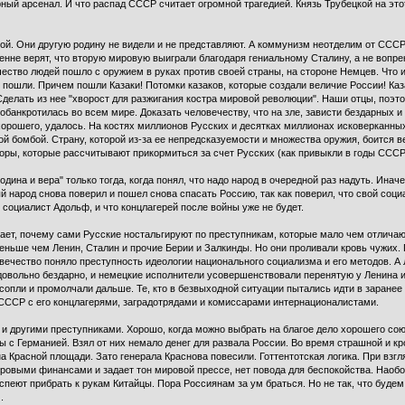
ный арсенал. И что распад СССР считает огромной трагедией. Князь Трубецкой на эт
й. Они другую родину не видели и не представляют. А коммунизм неотделим от СССР.
ренне верят, что вторую мировую выиграли благодаря гениальному Сталину, а не вопре
ество людей пошло с оружием в руках против своей страны, на стороне Немцев. Что
 пошли. Причем пошли Казаки! Потомки казаков, которые создали величие России! Ка
Сделать из нее "хворост для разжигания костра мировой революции". Наши отцы, поэт
обанкротилась во всем мире. Доказать человечеству, что на зле, зависти бездарных 
хорошего, удалось. На костях миллионов Русских и десятках миллионах исковерканны
й бомбой. Страну, которой из-за ее непредсказуемости и множества оружия, боится ве
торы, которые рассчитывают прикормиться за счет Русских (как привыкли в годы СССР
ина и вера" только тогда, когда понял, что надо народ в очередной раз надуть. Ина
ый народ снова поверил и пошел снова спасать Россию, так как поверил, что свой со
социалист Адольф, и что концлагерей после войны уже не будет.
имает, почему сами Русские ностальгируют по преступникам, которые мало чем отлича
еньше чем Ленин, Сталин и прочие Берии и Залкинды. Но они проливали кровь чужих. 
вечество поняло преступность идеологии национального социализма и его методов. А Л
довольно бездарно, и немецкие исполнители усовершенствовали перенятую у Ленина и
опли и промолчали дальше. Те, кто в безвыходной ситуации пытались идти в заранее
 СССР с его концлагерями, заградотрядами и комиссарами интернационалистами.
 и другими преступниками. Хорошо, когда можно выбрать на благое дело хорошего сою
 с Германией. Взял от них немало денег для развала России. Во время страшной и кр
на Красной площади. Зато генерала Краснова повесили. Готтентотская логика. При взг
ировыми финансами и задает тон мировой прессе, нет повода для беспокойства. Наобо
успеют прибрать к рукам Китайцы. Пора Россиянам за ум браться. Но не так, что будем
.