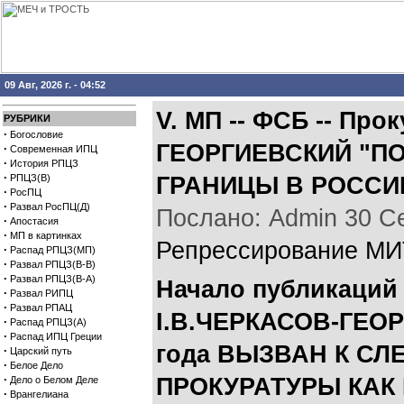
09 Авг, 2026 г. - 04:52
V. МП -- ФСБ -- Пр
РУБРИКИ
·
Богословие
ГЕОРГИЕВСКИЙ "ПО
·
Современная ИПЦ
·
История РПЦЗ
·
РПЦЗ(В)
ГРАНИЦЫ В РОССИ
·
РосПЦ
·
Развал РосПЦ(Д)
Послано: Admin 30 Сен
·
Апостасия
·
МП в картинках
Репрессирование МИ
·
Распад РПЦЗ(МП)
·
Развал РПЦЗ(В-В)
·
Развал РПЦЗ(В-А)
Начало публикаций 
·
Развал РИПЦ
·
Развал РПАЦ
I.В.ЧЕРКАСОВ-ГЕОР
·
Распад РПЦЗ(А)
·
Распад ИПЦ Греции
года ВЫЗВАН К С
·
Царский путь
·
Белое Дело
·
ПРОКУРАТУРЫ КАК
Дело о Белом Деле
·
Врангелиана