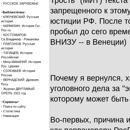
Трость" (МИТ) текст
·
РУССКОЕ ЗАРУБЕЖЬЕ
запрещенного к этом
~Библиотечка~
·
КЛЮЧЕВСКИЙ: Русская
юстиции РФ. После то
история
·
КАРАМЗИН: История Гос.
пробыл до сего време
Рос-го
·
КОСТОМАРОВ:
Св.Владимир - Романовы
ВНИЗУ -- в Венеции)
·
ПЛАТОНОВ: Русская
история
·
ТАТИЩЕВ: История
Российская
·
Митр.МАКАРИЙ: История
Рус. Церкви
·
СОЛОВЬЕВ: История
России
Почему я вернулся, х
·
ВЕРНАДСКИЙ: Древняя
Русь
уголовного дела за "
·
Журнал ДВУГЛАВЫЙ
ОРЕЛЪ 1921 год
которому может быть
~Сервисы~
·
Поиск по сайту
·
Статистика
·
Навигация
Во-первых, причина и