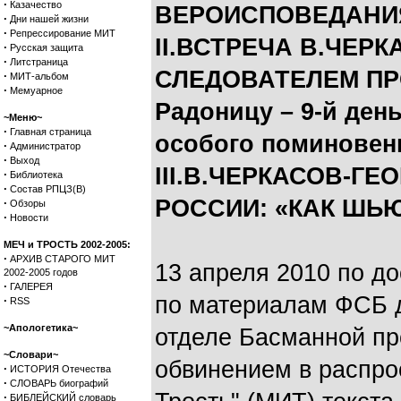
·
Казачество
ВЕРОИСПОВЕДАНИ
·
Дни нашей жизни
·
Репрессирование МИТ
II.ВСТРЕЧА В.ЧЕР
·
Русская защита
·
Литстраница
СЛЕДОВАТЕЛЕМ ПРО
·
МИТ-альбом
·
Мемуарное
Радоницу – 9-й ден
~Меню~
·
Главная страница
особого поминовен
·
Администратор
·
Выход
III.В.ЧЕРКАСОВ-Г
·
Библиотека
·
Состав РПЦЗ(В)
РОССИИ: «КАК ШЬ
·
Обзоры
·
Новости
МЕЧ и ТРОСТЬ 2002-2005:
·
АРХИВ СТАРОГО МИТ
13 апреля 2010 по д
2002-2005 годов
·
ГАЛЕРЕЯ
по материалам ФСБ 
·
RSS
~Апологетика~
отделе Басманной пр
~Словари~
обвинением в распро
·
ИСТОРИЯ Отечества
·
СЛОВАРЬ биографий
·
БИБЛЕЙСКИЙ словарь