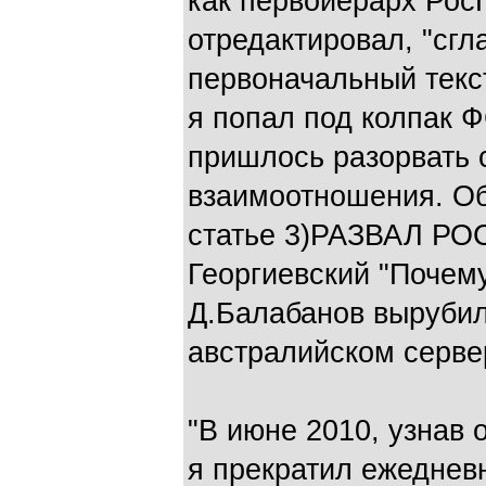
как первоиерарх Рос
отредактировал, "сгл
первоначальный текс
я попал под колпак Ф
пришлось разорвать 
взаимоотношения. Об
статье
3)РАЗВАЛ РОС
Георгиевский "Почем
Д.Балабанов вырубил 
австралийском серве
"В июне 2010, узнав 
я прекратил ежеднев