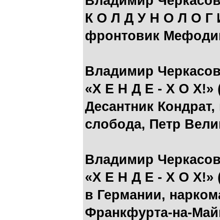
Владимир Черкасов
К О Л Д У Н О Л О Г
фронтовик Мефодий
Владимир Черкасов
«Х Е Н Д Е - Х О Х!» 
Десантник Кондрат,
слобода, Петр Вели
Владимир Черкасов
«Х Е Н Д Е - Х О Х!»
в Германии, нарком
Франкфурта-на-Май