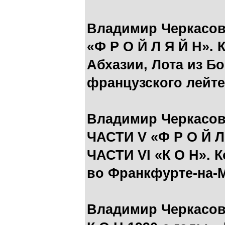
Владимир Черкасов
«Ф Р О Й Л Я Й Н». 
Абхазии, Лота из Б
французского лейте
Владимир Черкасов
ЧАСТИ V «Ф Р О Й Л 
ЧАСТИ VI «К О Н». 
во Франкфурте-на-
Владимир Черкасов