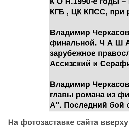
К О Н.1990-е годы 
КГБ , ЦК КПСС, при
Владимир Черкасов
финальной. Ч А Ш А
зарубежное правос
Ассизский и Сераф
Владимир Черкасов
главы романа из фи
А". Последний бой
На фотозаставке сайта вверх