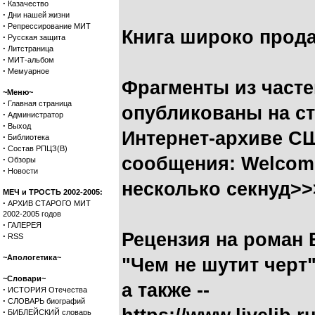
·
Казачество
·
Дни нашей жизни
·
Репрессирование МИТ
Книга широко прода
·
Русская защита
·
Литстраница
·
МИТ-альбом
·
Мемуарное
Фрагменты из частей 
~Меню~
·
Главная страница
опубликованы на с
·
Администратор
·
Выход
Интернет-архиве С
·
Библиотека
·
Состав РПЦЗ(В)
сообщения: Welcome
·
Обзоры
·
Новости
несколько секнуд>>
МЕЧ и ТРОСТЬ 2002-2005:
·
АРХИВ СТАРОГО МИТ
2002-2005 годов
·
ГАЛЕРЕЯ
Рецензия на роман 
·
RSS
~Апологетика~
"Чем не шутит черт"
~Словари~
а также --
·
ИСТОРИЯ Отечества
·
СЛОВАРЬ биографий
·
БИБЛЕЙСКИЙ словарь