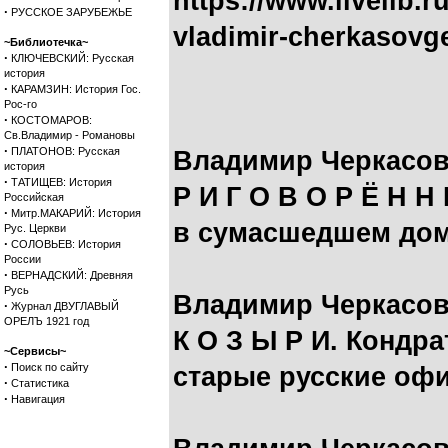
https://www.livelib.r
·
РУССКОЕ ЗАРУБЕЖЬЕ
vladimir-cherkasovge
~Библиотечка~
·
КЛЮЧЕВСКИЙ: Русская
история
·
КАРАМЗИН: История Гос.
Рос-го
·
КОСТОМАРОВ:
Св.Владимир - Романовы
·
ПЛАТОНОВ: Русская
Владимир Черкасов
история
·
ТАТИЩЕВ: История
Р И Г О В О Р Ё Н Н
Российская
·
Митр.МАКАРИЙ: История
в сумасшедшем до
Рус. Церкви
·
СОЛОВЬЕВ: История
России
·
ВЕРНАДСКИЙ: Древняя
Русь
Владимир Черкасов
·
Журнал ДВУГЛАВЫЙ
ОРЕЛЪ 1921 год
К О З Ы Р И. Кондр
~Сервисы~
·
Поиск по сайту
старые русские оф
·
Статистика
·
Навигация