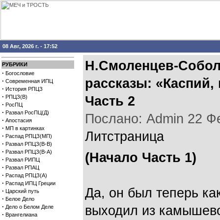
08 Авг, 2026 г. - 17:52
Н.Смоленцев-Собол
РУБРИКИ
·
Богословие
рассказы: «Каспий, 
·
Современная ИПЦ
·
История РПЦЗ
·
РПЦЗ(В)
Часть 2
·
РосПЦ
·
Развал РосПЦ(Д)
Послано: Admin 22 Фев
·
Апостасия
·
МП в картинках
Литстраница
·
Распад РПЦЗ(МП)
·
Развал РПЦЗ(В-В)
·
Развал РПЦЗ(В-А)
(Начало
Часть 1
)
·
Развал РИПЦ
·
Развал РПАЦ
·
Распад РПЦЗ(А)
·
Распад ИПЦ Греции
Да, он был теперь ка
·
Царский путь
·
Белое Дело
·
выходил из камышево
Дело о Белом Деле
·
Врангелиана