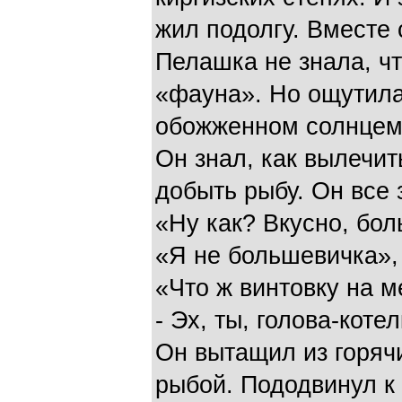
жил подолгу. Вместе с
Пелашка не знала, чт
«фауна». Но ощутила
обожженном солнцем 
Он знал, как вылечить
добыть рыбу. Он все 
«Ну как? Вкусно, бо
«Я не большевичка»,
«Что ж винтовку на м
- Эх, ты, голова-коте
Он вытащил из горячи
рыбой. Пододвинул к 