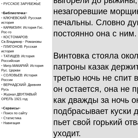
выгорели до рыжины, 
·
РУССКОЕ ЗАРУБЕЖЬЕ
незагоревшие морщин
~Библиотечка~
·
КЛЮЧЕВСКИЙ: Русская
печальны. Словно ду
история
·
КАРАМЗИН: История Гос.
постоянно она с ним.
Рос-го
·
КОСТОМАРОВ:
Св.Владимир - Романовы
·
ПЛАТОНОВ: Русская
история
Винтовка стояла окол
·
ТАТИЩЕВ: История
Российская
патроны казак держит
·
Митр.МАКАРИЙ: История
Рус. Церкви
·
СОЛОВЬЕВ: История
третью ночь не спит в
России
·
ВЕРНАДСКИЙ: Древняя
он остается, она не 
Русь
·
Журнал ДВУГЛАВЫЙ
как дважды за ночь о
ОРЕЛЪ 1921 год
~Сервисы~
подбрасывает куски д
·
Поиск по сайту
·
Статистика
пьет свой горький от
·
Навигация
уходит.