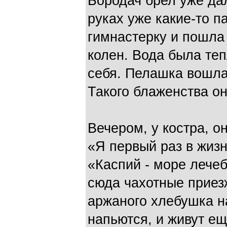
Бородач брел уже дал
руках уже какие-то п
гимнастерку и пошла 
колен. Вода была те
себя. Пелашка вошла 
Такого блаженства он
Вечером, у костра, о
«Я первый раз в жизн
«Каспий - море лечеб
сюда чахотные приез
аржаного хлебушка н
напьются, и живут ещ