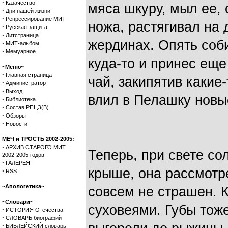
·
Казачество
мяса шкуру, мыл ее, 
·
Дни нашей жизни
·
Репрессирование МИТ
ножа, растягивал на
·
Русская защита
·
Литстраница
жердинах. Опять соб
·
МИТ-альбом
·
Мемуарное
куда-то и принес еще
~Меню~
·
Главная страница
чай, закипятив какие-
·
Администратор
·
Выход
влил в Пелашку новы
·
Библиотека
·
Состав РПЦЗ(В)
·
Обзоры
·
Новости
МЕЧ и ТРОСТЬ 2002-2005:
·
АРХИВ СТАРОГО МИТ
Теперь, при свете со
2002-2005 годов
·
ГАЛЕРЕЯ
крыше, она рассмотре
·
RSS
~Апологетика~
совсем не страшен. 
~Словари~
суховеями. Губы тоже
·
ИСТОРИЯ Отечества
·
СЛОВАРЬ биографий
·
БИБЛЕЙСКИЙ словарь