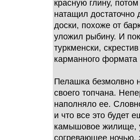
красную глину, пото
натащил достаточно 
доски, похоже от бар
уложил рыбину. И пок
туркменски, скрестив
карманного формата 
Пелашка безмолвно н
своего топчана. Неп
наполняло ее. Словн
и что все это будет е
камышовое жилище, 
согревающее ночью, 