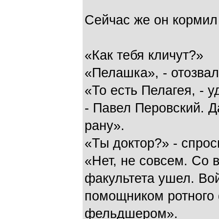
Сейчас же он кормил 
«Как тебя кличут?»
«Пелашка», - отозвал
«То есть Пелагея, - у
- Павел Перовский. Д
рану».
«Ты доктор?» - спрос
«Нет, не совсем. Со 
факультета ушел. Во
помощником ротного
фельдшером».