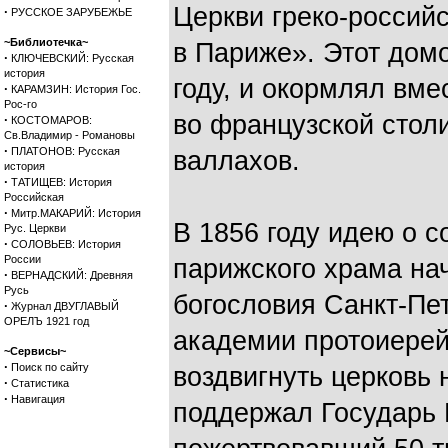
Церкви греко-россий
·
РУССКОЕ ЗАРУБЕЖЬЕ
~Библиотечка~
в Париже». Этот дом
·
КЛЮЧЕВСКИЙ: Русская
история
году, и окормлял вм
·
КАРАМЗИН: История Гос.
Рос-го
во французской столи
·
КОСТОМАРОВ:
Св.Владимир - Романовы
·
ПЛАТОНОВ: Русская
валлахов.
история
·
ТАТИЩЕВ: История
Российская
·
Митр.МАКАРИЙ: История
В 1856 году идею о с
Рус. Церкви
·
СОЛОВЬЕВ: История
России
парижского храма на
·
ВЕРНАДСКИЙ: Древняя
Русь
богословия Санкт-Пе
·
Журнал ДВУГЛАВЫЙ
ОРЕЛЪ 1921 год
академии протоиерей
~Сервисы~
·
Поиск по сайту
воздвигнуть церковь 
·
Статистика
·
Навигация
поддержал Государь 