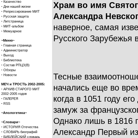
·
Казачество
Храм во имя Святог
·
Дни нашей жизни
·
Репрессирование МИТ
Александра Невског
·
Русская защита
·
Литстраница
наверное, самая изв
·
МИТ-альбом
·
Мемуарное
Русского Зарубежья 
~Меню~
·
Главная страница
·
Администратор
·
Выход
·
Библиотека
·
Состав РПЦЗ(В)
·
Обзоры
Тесные взаимоотнош
·
Новости
МЕЧ и ТРОСТЬ 2002-2005:
начались еще во вре
·
АРХИВ СТАРОГО МИТ
2002-2005 годов
когда в 1051 году ег
·
ГАЛЕРЕЯ
·
RSS
замуж за французског
~Апологетика~
Однако лишь в 1816 
~Словари~
·
ИСТОРИЯ Отечества
Александр Первый из
·
СЛОВАРЬ биографий
·
БИБЛЕЙСКИЙ словарь