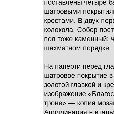
поставлены четыре б
шатровыми покрытиям
крестами. В двух пе
колокола. Собор пост
пол тоже каменный: 
шахматном порядке.
На паперти перед гл
шатровое покрытие в
золотой главкой и к
изображение «Благо
троне» — копия моза
Аполлинария в италь