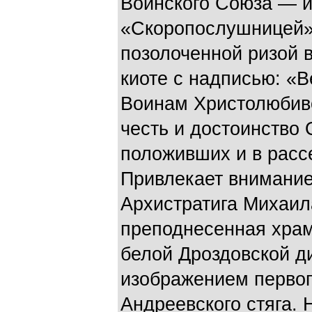
Воинского Союза — и
«Скоропослушницей».
позолоченной ризой в
киоте с надписью: «
Воинам Христолюбиво
честь и достоинство 
положивших и в расс
Привлекает внимание
Архистратига Михаил
преподнесенная храм
белой Дроздовской д
изображением первог
Андреевского стяга. 