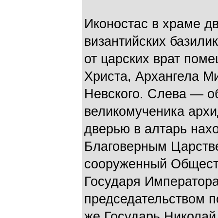
Иконостас в храме дв
византийских базилик
от царских врат пом
Христа, Архангела М
Невского. Слева — о
великомученика архи
дверью в алтарь нах
Благоверным Царств
сооруженный Общест
Государя Императора
председательством п
же Государь Николай