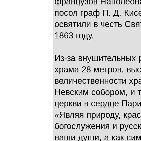
французов Наполеона 
посол граф П. Д. Ки
освятили в честь Св
1863 году.
Из-за внушительных 
храма 28 метров, выс
величественности хр
Невским собором, и т
церкви в сердце Пари
«Являя природу, кра
богослужения и русск
наши души, а как си