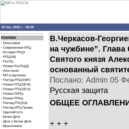
09 Авг, 2026 г. - 09:28
В.Черкасов-Георгие
РУБРИКИ
·
Богословие
на чужбине”. Глава
·
Современная ИПЦ
·
История РПЦЗ
·
РПЦЗ(В)
Святого князя Алек
·
РосПЦ
·
Развал РосПЦ(Д)
основанный святит
·
Апостасия
·
МП в картинках
Послано: Admin 05 Фев
·
Распад РПЦЗ(МП)
·
Развал РПЦЗ(В-В)
Русская защита
·
Развал РПЦЗ(В-А)
·
Развал РИПЦ
·
Развал РПАЦ
ОБЩЕЕ ОГЛАВЛЕНИ
·
Распад РПЦЗ(А)
·
Распад ИПЦ Греции
·
Царский путь
·
Белое Дело
·
+ + +
Дело о Белом Деле
·
Врангелиана