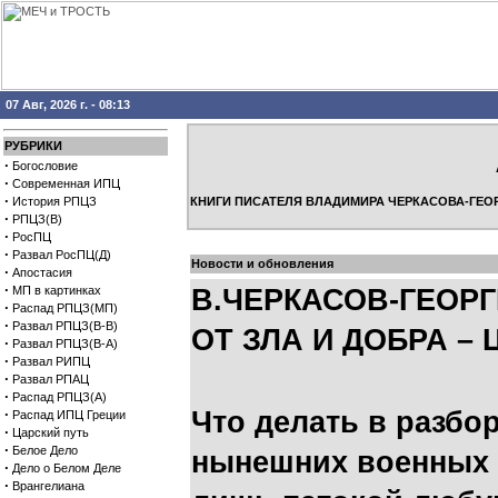
07 Авг, 2026 г. - 08:13
РУБРИКИ
·
Богословие
·
Современная ИПЦ
·
История РПЦЗ
КНИГИ ПИСАТЕЛЯ ВЛАДИМИРА ЧЕРКАСОВА-ГЕО
·
РПЦЗ(В)
·
РосПЦ
·
Развал РосПЦ(Д)
Новости и обновления
·
Апостасия
·
МП в картинках
В.ЧЕРКАСОВ-ГЕОР
·
Распад РПЦЗ(МП)
·
Развал РПЦЗ(В-В)
ОТ ЗЛА И ДОБРА – 
·
Развал РПЦЗ(В-А)
·
Развал РИПЦ
·
Развал РПАЦ
·
Распад РПЦЗ(А)
·
Что делать в разбор
Распад ИПЦ Греции
·
Царский путь
·
Белое Дело
нынешних военных 
·
Дело о Белом Деле
·
Врангелиана