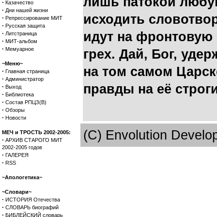
лишь патокой любу
·
Казачество
·
Дни нашей жизни
исходить словотвор
·
Репрессирование МИТ
·
Русская защита
·
идут на фронтовую
Литстраница
·
МИТ-альбом
·
Мемуарное
грех. Дай, Бог, уде
~Меню~
на том самом Царск
·
Главная страница
·
Администратор
правды на её строги
·
Выход
·
Библиотека
·
Состав РПЦЗ(В)
·
Обзоры
·
Новости
(C) Envolution Devel
МЕЧ и ТРОСТЬ 2002-2005:
·
АРХИВ СТАРОГО МИТ
2002-2005 годов
·
ГАЛЕРЕЯ
·
RSS
~Апологетика~
~Словари~
·
ИСТОРИЯ Отечества
·
СЛОВАРЬ биографий
·
БИБЛЕЙСКИЙ словарь