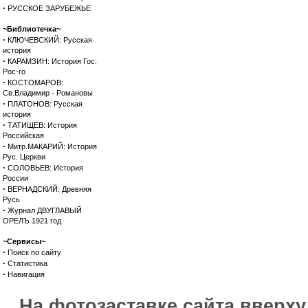
·
РУССКОЕ ЗАРУБЕЖЬЕ
~Библиотечка~
·
КЛЮЧЕВСКИЙ: Русская
история
·
КАРАМЗИН: История Гос.
Рос-го
·
КОСТОМАРОВ:
Св.Владимир - Романовы
·
ПЛАТОНОВ: Русская
история
·
ТАТИЩЕВ: История
Российская
·
Митр.МАКАРИЙ: История
Рус. Церкви
·
СОЛОВЬЕВ: История
России
·
ВЕРНАДСКИЙ: Древняя
Русь
·
Журнал ДВУГЛАВЫЙ
ОРЕЛЪ 1921 год
~Сервисы~
·
Поиск по сайту
·
Статистика
·
Навигация
На фотозаставке сайта вверх