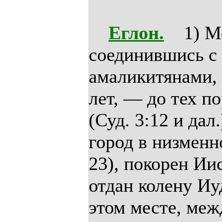
Еглон.
1) Моа
соединившись с
амаликитянами, 
лет, — до тех п
(Суд. 3:12 и дал
город в низменно
23), покорен Ии
отдан колену Иуд
этом месте, меж