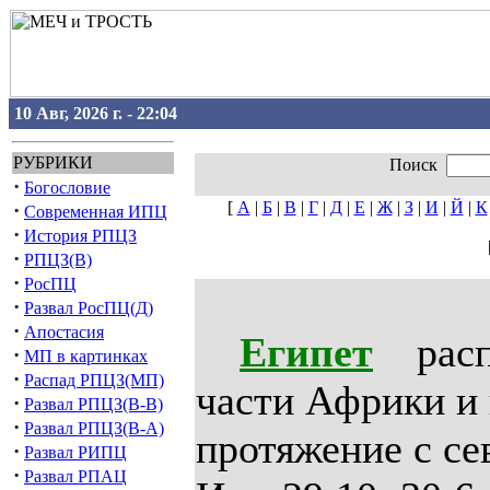
10 Авг, 2026 г. - 22:04
РУБРИКИ
Поиск
·
Богословие
[
А
|
Б
|
В
|
Г
|
Д
|
Е
|
Ж
|
З
|
И
|
Й
|
К
·
Современная ИПЦ
·
История РПЦЗ
·
РПЦЗ(В)
·
РосПЦ
·
Развал РосПЦ(Д)
·
Апостасия
Египет
расположен в северо-восточной части Африки и все еще имеет такое же протяжение с севера на юг, которое указано у Иез. 29:10; 30:6: «от Мигдола (позднее Магдол, при Пелузийском рукаве Нила) до Сиены» (теперь Ассуан), границы Ефиопии у Нильских порогов. Обыкновенное название этой страны в Ветх. Завете Мицраим (по имени сына Хама: Быт. 10:6) или «земля Мицраима», (также Мацор). Отсюда арабское название Миср. Название Египет произошло от греческого слова Айгиптос, данное финикийскими колонистами, которые называли Нильскую дельту «ай-габт», т.е. изогнутое побережье. Коренными жителями страна называлась «земля Хамова» (Пс. 104:23, 27; 105:22; 77:51). Египет делится на Нижний Египет, — низменность в северной части с городами: Пифом, Раамсес, Фибозет и Он (или Илиополь), и Верхний Египет — на юге, называемый Пафрос, с городами: Сиена и Но. Завоевателями, греками и римлянами, Верхний Египет был разделен на две части: Фиваида и Эптаномида (т.е. Средний Египет с городами: Мемфис и Ханес). Египет представляет продолговатую долину, около 700-800 км длиною, по обеим сторонам ограниченную песчаными плоскогорьями. Через всю страну протекает большая река Нил, названная египтянами Хапи-Му, т.е. «гений вод», евреями — Еор или Шахор, т. е. черная. Ширина этой долины от 10 до 30 км; в некоторых местах горы подходят к берегам реки. На севере, где оканчивается эта долина. Нил, не доходя 120 км до моря, делится на несколько рукавов, из которых самый восточный называется Пелузийским, а западный Канопским (теперь Абукир). Все эти рукава при впадении в море образуют треугольник, и потому эта часть Египта называется дельтой, вследствие сходства с греческой буквой дельта. Окрестности Сиены, где начинаются величественные Нильские пороги, очень живописны; остальные части Египта, и особенно дельта, однообразны и мало привлекательны. Эти места в разные времена года имеют различный вид. В середине весны, когда жатва окончена, 
·
МП в картинках
·
Распад РПЦЗ(МП)
·
Развал РПЦЗ(В-В)
·
Развал РПЦЗ(В-А)
·
Развал РИПЦ
·
Развал РПАЦ