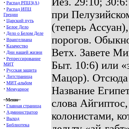
·
Распад РПЦЗ(А)
·
Распад ИПЦ
Греции
·
Царский путь
·
Белое Дело
·
Дело о Белом Деле
·
Врангелиана
·
Казачество
·
Дни нашей жизни
·
Репрессирование
МИТ
·
Русская защита
·
Литстраница
·
МИТ-альбом
·
Мемуарное
~Меню~
·
Главная страница
·
Администратор
·
Выход
·
Библиотека