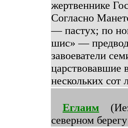
Еглаим
(Иез.
северном берегу