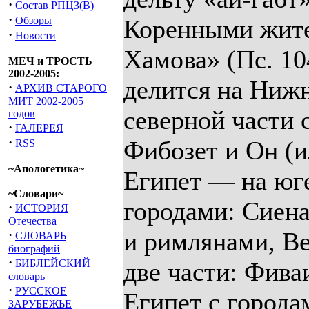
·
Состав РПЦЗ(В)
·
Обзоры
·
Новости
МЕЧ и ТРОСТЬ
2002-2005:
·
АРХИВ СТАРОГО
МИТ 2002-2005
годов
·
ГАЛЕРЕЯ
·
RSS
~Апологетика~
~Словари~
·
ИСТОРИЯ
Отечества
·
СЛОВАРЬ
биографий
·
БИБЛЕЙСКИЙ
словарь
·
РУССКОЕ
ЗАРУБЕЖЬЕ