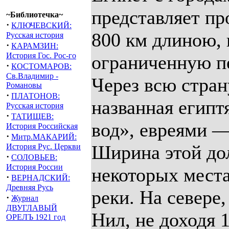
~Библиотечка~
·
КЛЮЧЕВСКИЙ:
Русская история
·
КАРАМЗИН:
История Гос. Рос-го
·
КОСТОМАРОВ:
Св.Владимир -
Романовы
·
ПЛАТОНОВ:
Русская история
·
ТАТИЩЕВ:
История Российская
·
Митр.МАКАРИЙ:
История Рус. Церкви
·
СОЛОВЬЕВ:
История России
·
ВЕРНАДСКИЙ:
Древняя Русь
·
Журнал
ДВУГЛАВЫЙ
ОРЕЛЪ 1921 год