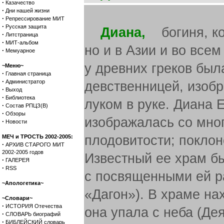
·
Казачество
·
Дни нашей жизни
·
Репрессирование МИТ
·
Русская защита
Диана,
богиня, кот
·
Литстраница
·
МИТ-альбом
но и в Азии и во все
·
Мемуарное
у древних греков был
~Меню~
·
Главная страница
·
Администратор
девственницей, изобр
·
Выход
·
Библиотека
луком в руке. Диана 
·
Состав РПЦЗ(В)
·
Обзоры
изображалась со мног
·
Новости
плодовитости; покло
МЕЧ и ТРОСТЬ 2002-2005:
·
АРХИВ СТАРОГО МИТ
2002-2005 годов
Известный ее храм бы
·
ГАЛЕРЕЯ
·
RSS
с посвященными ей р
~Апологетика~
«Дагон»). В храме нах
~Словари~
·
ИСТОРИЯ Отечества
она упала с неба (Деян
·
СЛОВАРЬ биографий
·
БИБЛЕЙСКИЙ словарь