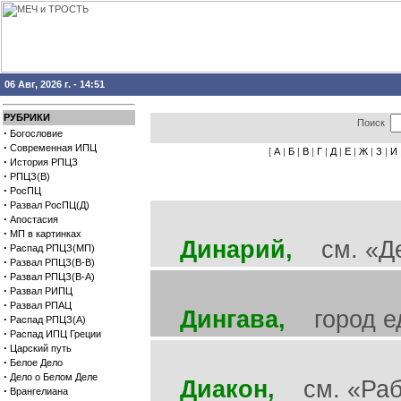
06 Авг, 2026 г. - 14:51
РУБРИКИ
Поиск
·
Богословие
·
Современная ИПЦ
[
А
|
Б
|
В
|
Г
|
Д
|
Е
|
Ж
|
З
|
И
·
История РПЦЗ
·
РПЦЗ(В)
·
РосПЦ
·
Развал РосПЦ(Д)
·
Апостасия
·
МП в картинках
Динарий,
см. «Де
·
Распад РПЦЗ(МП)
·
Развал РПЦЗ(В-В)
·
Развал РПЦЗ(В-А)
·
Развал РИПЦ
·
Развал РПАЦ
Дингава,
город едо
·
Распад РПЦЗ(А)
·
Распад ИПЦ Греции
·
Царский путь
·
Белое Дело
·
Дело о Белом Деле
Диакон,
см. «Раб
·
Врангелиана