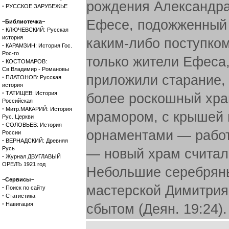
рождения Александра
·
РУССКОЕ ЗАРУБЕЖЬЕ
Ефесе, подожженный
~Библиотечка~
·
КЛЮЧЕВСКИЙ: Русская
история
каким-либо поступком
·
КАРАМЗИН: История Гос.
Рос-го
только жители Ефеса,
·
КОСТОМАРОВ:
Св.Владимир - Романовы
приложили старание, 
·
ПЛАТОНОВ: Русская
история
·
ТАТИЩЕВ: История
более роскошный хр
Российская
·
Митр.МАКАРИЙ: История
мрамором, с крышей и
Рус. Церкви
·
СОЛОВЬЕВ: История
орнаментами — работ
России
·
ВЕРНАДСКИЙ: Древняя
Русь
— новый храм считалс
·
Журнал ДВУГЛАВЫЙ
ОРЕЛЪ 1921 год
Небольшие серебряны
~Сервисы~
мастерской Димитрия,
·
Поиск по сайту
·
Статистика
·
Навигация
сбытом (Деян. 19:24).