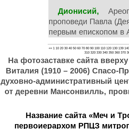
Дионисий,
Ареопаг
проповеди Павла (Дея«
первым епископом в 
<<
1
10
20
30
40
50
60
70
80
90
100
110
120
130
139
14
310
320
330
340
350
360
370
3
На фотозаставке сайта вверх
Виталия (1910 – 2006) Спасо-П
духовно-административный цен
от деревни Мансонвилль, прови
Название сайта «Меч и Т
первоиерархом РПЦЗ митроп