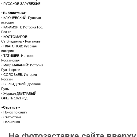
·
РУССКОЕ ЗАРУБЕЖЬЕ
~Библиотечка~
·
КЛЮЧЕВСКИЙ: Русская
история
·
КАРАМЗИН: История Гос.
Рос-го
·
КОСТОМАРОВ:
Св.Владимир - Романовы
·
ПЛАТОНОВ: Русская
история
·
ТАТИЩЕВ: История
Российская
·
Митр.МАКАРИЙ: История
Рус. Церкви
·
СОЛОВЬЕВ: История
России
·
ВЕРНАДСКИЙ: Древняя
Русь
·
Журнал ДВУГЛАВЫЙ
ОРЕЛЪ 1921 год
~Сервисы~
·
Поиск по сайту
·
Статистика
·
Навигация
На фотозаставке сайта вверх