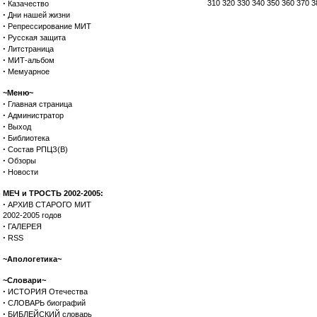
·
310
320
330
340
350
360
370
3
Казачество
·
Дни нашей жизни
·
Репрессирование МИТ
·
Русская защита
·
Литстраница
·
МИТ-альбом
·
Мемуарное
~Меню~
·
Главная страница
·
Администратор
·
Выход
·
Библиотека
·
Состав РПЦЗ(В)
·
Обзоры
·
Новости
МЕЧ и ТРОСТЬ 2002-2005:
·
АРХИВ СТАРОГО МИТ
2002-2005 годов
·
ГАЛЕРЕЯ
·
RSS
~Апологетика~
~Словари~
·
ИСТОРИЯ Отечества
·
СЛОВАРЬ биографий
·
БИБЛЕЙСКИЙ словарь