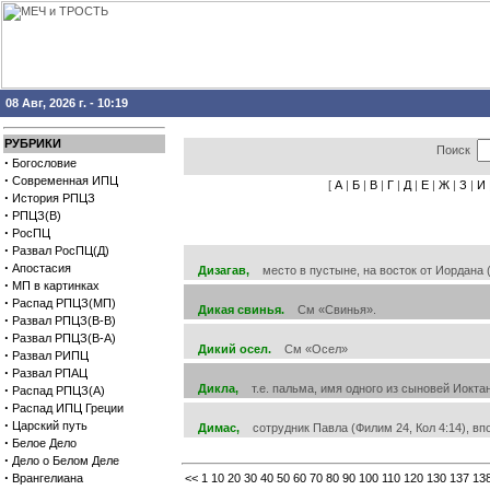
08 Авг, 2026 г. - 10:19
РУБРИКИ
Поиск
·
Богословие
·
Современная ИПЦ
[
А
|
Б
|
В
|
Г
|
Д
|
Е
|
Ж
|
З
|
И
·
История РПЦЗ
·
РПЦЗ(В)
·
РосПЦ
·
Развал РосПЦ(Д)
·
Апостасия
Дизагав,
место в пустыне, на восток от Иордана (
·
МП в картинках
·
Распад РПЦЗ(МП)
Дикая свинья.
См «Свинья».
·
Развал РПЦЗ(В-В)
·
Развал РПЦЗ(В-А)
Дикий осел.
См «Осел»
·
Развал РИПЦ
·
Развал РПАЦ
·
Дикла,
т.е. пальма, имя одного из сыновей Иоктан
Распад РПЦЗ(А)
·
Распад ИПЦ Греции
·
Царский путь
Димас,
сотрудник Павла (Филим 24, Кол 4:14), вп
·
Белое Дело
·
Дело о Белом Деле
·
Врангелиана
<<
1
10
20
30
40
50
60
70
80
90
100
110
120
130
137
13