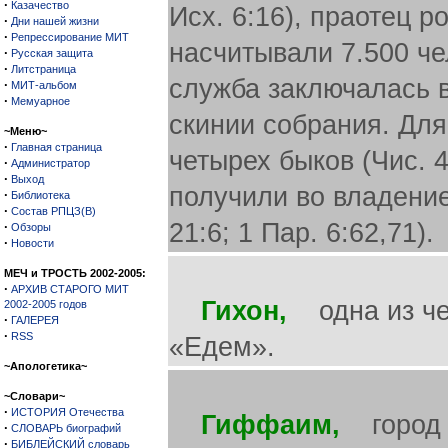
·
Казачество
Исх. 6:16), праотец р
·
Дни нашей жизни
·
Репрессирование МИТ
насчитывали 7.500 че
·
Русская защита
·
Литстраница
служба заключалась в
·
МИТ-альбом
·
Мемуарное
скинии собрания. Для
~Меню~
·
Главная страница
четырех быков (Чис. 4
·
Администратор
·
Выход
получили во владение
·
Библиотека
·
Состав РПЦЗ(В)
21:6; 1 Пар. 6:62,71).
·
Обзоры
·
Новости
МЕЧ и ТРОСТЬ 2002-2005:
·
АРХИВ СТАРОГО МИТ
Гихон,
одна из чет
2002-2005 годов
·
ГАЛЕРЕЯ
·
RSS
«Едем».
~Апологетика~
~Словари~
·
ИСТОРИЯ Отечества
Гиффаим,
город в
·
СЛОВАРЬ биографий
·
БИБЛЕЙСКИЙ словарь