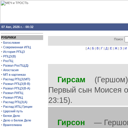
07 Авг, 2026 г. - 00:32
РУБРИКИ
Поиск
·
Богословие
·
Современная ИПЦ
[
А
|
Б
|
В
|
Г
|
Д
|
Е
|
Ж
|
З
|
И
·
История РПЦЗ
·
РПЦЗ(В)
·
РосПЦ
·
Развал РосПЦ(Д)
·
Апостасия
·
МП в картинках
Гирсам
(Гершом), 
·
Распад РПЦЗ(МП)
·
Развал РПЦЗ(В-В)
Первый сын Моисея от
·
Развал РПЦЗ(В-А)
·
Развал РИПЦ
·
Развал РПАЦ
23:15).
·
Распад РПЦЗ(А)
·
Распад ИПЦ Греции
·
Царский путь
·
Белое Дело
·
Гирсон
— Гершон. 
Дело о Белом Деле
·
Врангелиана