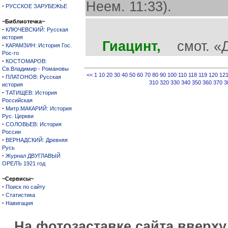
Неем. 11:33).
·
РУССКОЕ ЗАРУБЕЖЬЕ
~Библиотечка~
·
КЛЮЧЕВСКИЙ: Русская
история
Гиацинт,
смот. «Д
·
КАРАМЗИН: История Гос.
Рос-го
·
КОСТОМАРОВ:
Св.Владимир - Романовы
<<
1
10
20
30
40
50
60
70
80
90
100
110
118
119
120
12
·
ПЛАТОНОВ: Русская
310
320
330
340
350
360
370
3
история
·
ТАТИЩЕВ: История
Российская
·
Митр.МАКАРИЙ: История
Рус. Церкви
·
СОЛОВЬЕВ: История
России
·
ВЕРНАДСКИЙ: Древняя
Русь
·
Журнал ДВУГЛАВЫЙ
ОРЕЛЪ 1921 год
~Сервисы~
·
Поиск по сайту
·
Статистика
·
Навигация
На фотозаставке сайта вверх