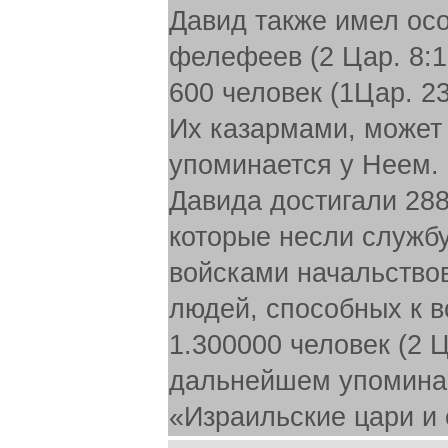
Давид также имел ос
фелефеев (2 Цар. 8:1
600 человек (1Цар. 23:
Их казармами, может 
упоминается у Неем. 
Давида достигали 288
которые несли службу
войсками начальствов
людей, способных к в
1.300000 человек (2 Ца
дальнейшем упоминае
«Израильские цари и 