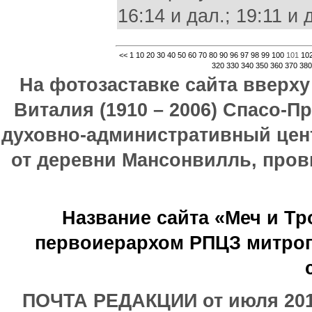
<<
1
10
20
30
40
50
60
70
80
90
96
97
98
99
100
101
10
320
330
340
350
360
370
380
На фотозаставке сайта вверх
Виталия (1910 – 2006) Спасо-П
духовно-административный цен
от деревни Мансонвилль, прови
Название сайта «Меч и Т
первоиерархом РПЦЗ митроп
ПОЧТА РЕДАКЦИИ от июля 2017