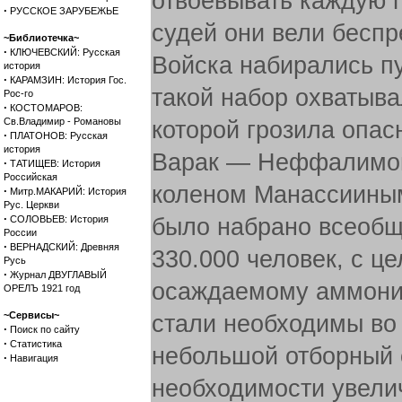
отвоевывать каждую 
·
РУССКОЕ ЗАРУБЕЖЬЕ
судей они вели бесп
~Библиотечка~
·
КЛЮЧЕВСКИЙ: Русская
Войска набирались п
история
·
КАРАМЗИН: История Гос.
такой набор охватывал
Рос-го
·
КОСТОМАРОВ:
Св.Владимир - Романовы
которой грозила опас
·
ПЛАТОНОВ: Русская
история
Варак — Неффалимово
·
ТАТИЩЕВ: История
Российская
коленом Манассииным
·
Митр.МАКАРИЙ: История
Рус. Церкви
·
СОЛОВЬЕВ: История
было набрано всеобщ
России
·
ВЕРНАДСКИЙ: Древняя
330.000 человек, с ц
Русь
·
Журнал ДВУГЛАВЫЙ
осаждаемому аммонит
ОРЕЛЪ 1921 год
~Сервисы~
стали необходимы во
·
Поиск по сайту
·
Статистика
небольшой отборный о
·
Навигация
необходимости увеличи