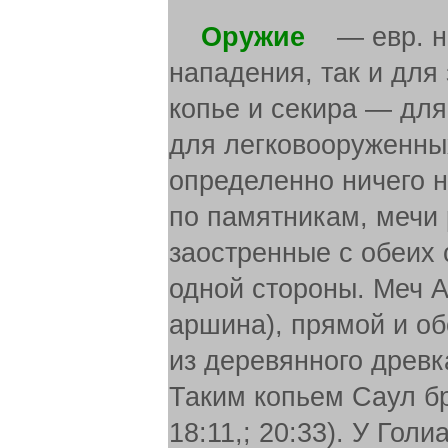
Оружие
— евр. не
нападения, так и для
копье и секира — дл
для легковооруженны
определенно ничего н
по памятникам, мечи
заостренные с обеих 
одной стороны. Меч А
аршина), прямой и об
из деревянного древ
Таким копьем Саул б
18:11,; 20:33). У Гол