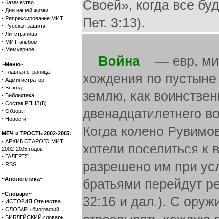
Своей», когда все буд
·
Казачество
·
Дни нашей жизни
·
Репрессирование МИТ
Пет. 3:13).
·
Русская защита
·
Литстраница
·
МИТ-альбом
·
Мемуарное
Война
— евр. миль
~Меню~
·
Главная страница
хождения по пустыне
·
Администратор
·
Выход
землю, как воинствен
·
Библиотека
·
Состав РПЦЗ(В)
двенадцатилетнего во
·
Обзоры
·
Новости
Когда колено Рувимо
МЕЧ и ТРОСТЬ 2002-2005:
·
АРХИВ СТАРОГО МИТ
хотели поселиться к в
2002-2005 годов
·
ГАЛЕРЕЯ
разрешено им при усл
·
RSS
~Апологетика~
братьями перейдут ре
~Словари~
32:16 и дал.). С ору
·
ИСТОРИЯ Отечества
·
СЛОВАРЬ биографий
·
БИБЛЕЙСКИЙ словарь