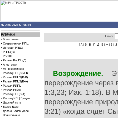
07 Авг, 2026 г. - 05:54
РУБРИКИ
Поиск
·
Богословие
·
Современная ИПЦ
[
А
|
Б
|
В
|
Г
|
Д
|
Е
|
Ж
|
З
|
И
·
История РПЦЗ
·
РПЦЗ(В)
·
РосПЦ
·
Развал РосПЦ(Д)
·
Апостасия
·
МП в картинках
Возрождение.
Это
·
Распад РПЦЗ(МП)
·
Развал РПЦЗ(В-В)
перерождение через ве
·
Развал РПЦЗ(В-А)
·
Развал РИПЦ
·
Развал РПАЦ
1:3,23; Иак. 1:18). В М
·
Распад РПЦЗ(А)
·
Распад ИПЦ Греции
перерождение природ
·
Царский путь
·
Белое Дело
3:21) «когда сядет С
·
Дело о Белом Деле
·
Врангелиана