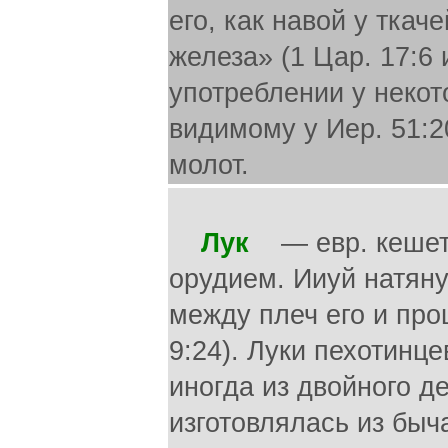
его, как навой у ткач
железа» (1 Цар. 17:6 
употреблении у некот
видимому у Иер. 51:2
молот.
Лук
— евр. кешет. Лук в руках древних был ужасным орудием. Ииуй натянул лук рукою своей и поразил Иорама между плеч его и прошла стрела сквозь сердце его (4 Цар. 9:24). Луки пехотинцев были 11,5 и более метров длины, иногда из двойного дерева, металла или рога; тетива изготовлялась из бычачьих или верблюжьих кишок. Стрелы делали из дерева или тростника с металлическим наконечником и пером на другом конце; иногда их отравляли или обвертывали горючим материалом, который зажигали перед выстрелом. «Свои стрелы делает палящими» (Пс. 7:14). Срав. также Иов. 6:4; Ефес. 6:16. Не менее опасна была праща с камнями, особенно в таких руках, как Давид и вениаминитян (Суд. 20:16; 1 Цар. 17: 48 и дал.; 1 Пар. 12:2). К военным колесницам, согласно памятникам, иногда приделывали длинные острые ножи, на подобие кос (Наум. 2:3 и дал.). Эти колесницы имели почти полукруглую форму и были открыты сзади; в них запрягали по две лошади. В повозке стоял воин, вооруженный луком и копьем, рядом с ним возница (3Цар. 22-34). Изредка там помещался третий человек, державший щит своего господина и помогавший ему в случае нужды (4 Цар. 9:25; евр. шалиш, т.е. третий человек). Колесницы упоминаются часто в В. Завете. Фараон преследовал Израиля с 600 колесницами (Исх. 14:7); у хананеев были железные колесницы (И. Нав. 17:18; Суд. 1:19); Иавин располагал 900 железными колесницами (Суд. 4:3); Филистимляне во времена Саула имели 30.000 колесниц (1 Цар. 13:5). Закон запрещал Израилю держать много лошадей (Втор. 17:16), но царская власть стала выше закона (1 Цар. 8:11) и Соломон имел до 1400 колесниц и 12.000 всадников (3Цар. 10:26 и дал.). Лошадей покупали, большей частью, в Египте. Срав. обличительную речь пророка (Ис. 2:7; 31:1 и дал.). Средством защиты, которое после изобретения пороха утратило прежнее значение, служил шлем для головы (2 Пар. 26:14; Еф. 6:17), сделанный из кожи, металла и т. п.; по форме круглый, продолговатый или остроконечный, украшенный сверху пером или султаном. Грудь и туловище защищались броней из металлических пластинок или чешуек, нашитых на кожу, или же панцирем из железных колец (1 Цар. 17:5). Саул одел Давида в медный шлем и броню (1 Цар. 17:38), Поверх этого вооружения опоясывались поясом. Ноги защищались латами. У Голиафа были медные латы (1 Цар. 17:6). Особенно важное значение имел щит, о котором очень много говорится в Св. Писании. Воин носил щит на левой руке, или же щит нес его оруженосец. «И перед ним шел его оруженосец», сказано о Голиафе (1 Цар. 17:7). Древние пользовались большими продолговатыми щитами, которые прикрывали все тело, а также маленькими круглыми для защиты верхней части тела. Евреи также отличали большие щиты, «цина», от маленьких, — «маген». Оба вида щита упоминаются в молитве Давида (Пс. 34:2, евр. текст). Щиты делались из дерева или плелись из прутьев и обтягивались кожей или металлической пластинкой. Были также щиты из толстой кожи, пропитанной маслом (2 Цар. 1:21). Приблизительно таково было вооружение еврейских воинов. Воины Давида были люди «мужественные, воинственные, вооруженн