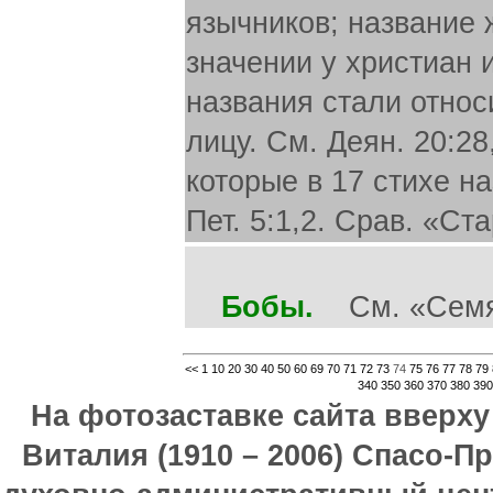
язычников; название 
значении у христиан 
названия стали относ
лицу. См. Деян. 20:2
которые в 17 стихе на
Пет. 5:1,2. Срав. «С
Бобы.
См. «Семя
<<
1
10
20
30
40
50
60
69
70
71
72
73
74
75
76
77
78
79
340
350
360
370
380
390
На фотозаставке сайта вверх
Виталия (1910 – 2006) Спасо-П