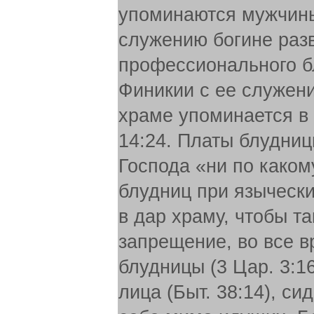
упоминаются мужчины
служению богине разв
профессионального бл
Финикии с ее служени
храме упоминается в 
14:24. Платы блудниц
Господа «ни по каком
блудниц при язычески
в дар храму, чтобы т
запрещение, во все 
блудницы (3 Цар. 3:1
лица (Быт. 38:14), си