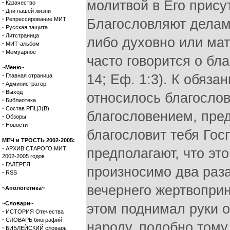
молитвой в Его присут
·
Казачество
·
Дни нашей жизни
·
Репрессирование МИТ
Благословляют делами
·
Русская защита
·
Литстраница
либо духовно или мат
·
МИТ-альбом
·
Мемуарное
часто говорится о бла
~Меню~
·
14; Еф. 1:3). К обяз
Главная страница
·
Администратор
·
Выход
относилось благосло
·
Библиотека
·
Состав РПЦЗ(В)
благословением, пред
·
Обзоры
·
Новости
благословит тебя Госп
МЕЧ и ТРОСТЬ 2002-2005:
·
АРХИВ СТАРОГО МИТ
предполагают, что эт
2002-2005 годов
·
ГАЛЕРЕЯ
произносимо два раза
·
RSS
вечернего жертвоприн
~Апологетика~
~Словари~
этом поднимал руки 
·
ИСТОРИЯ Отечества
·
СЛОВАРЬ биографий
народу, подобно тому,
·
БИБЛЕЙСКИЙ словарь