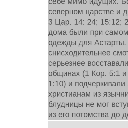
себе мимо идущих. Б
северном царстве и д
3 Цар. 14: 24; 15:12;
дома были при самом
одежды для Астарты.
снисходительнее смот
серьезнее восставали
общинах (1 Кор. 5:1 и 
1:10) и подчеркивали 
христианам из язычник
блудницы не мог всту
из его потомства до д