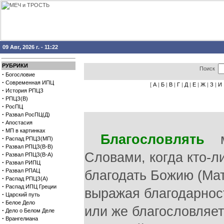
09 Авг, 2026 г. - 11:22
РУБРИКИ
Поиск
·
Богословие
·
Современная ИПЦ
[
А
|
Б
|
В
|
Г
|
Д
|
Е
|
Ж
|
З
|
И
·
История РПЦЗ
·
РПЦЗ(В)
·
РосПЦ
·
Развал РосПЦ(Д)
·
Апостасия
·
МП в картинках
Благословлять
мо
·
Распад РПЦЗ(МП)
·
Развал РПЦЗ(В-В)
Словами, когда кто-л
·
Развал РПЦЗ(В-А)
·
Развал РИПЦ
·
Развал РПАЦ
благодать Божию (Мат.
·
Распад РПЦЗ(А)
·
Распад ИПЦ Греции
выражая благодарност
·
Царский путь
·
Белое Дело
или же благословляет
·
Дело о Белом Деле
·
Врангелиана