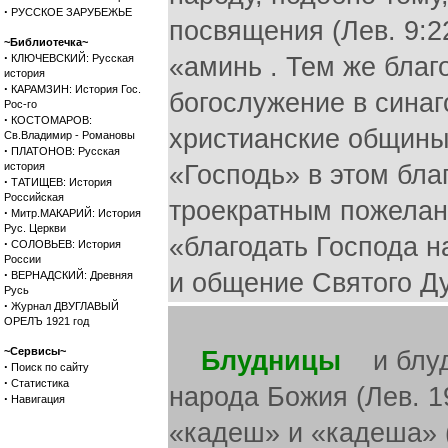
·
РУССКОЕ ЗАРУБЕЖЬЕ
посвящения (Лев. 9:2
~Библиотечка~
·
КЛЮЧЕВСКИЙ: Русская
«аминь . Тем же бла
история
·
КАРАМЗИН: История Гос.
богослужение в синаг
Рос-го
·
КОСТОМАРОВ:
христианские общины
Св.Владимир - Романовы
·
ПЛАТОНОВ: Русская
история
«Господь» в этом бла
·
ТАТИЩЕВ: История
Российская
троекратным пожелан
·
Митр.МАКАРИЙ: История
Рус. Церкви
«благодать Господа н
·
СОЛОВЬЕВ: История
России
·
и общение Святого Дух
ВЕРНАДСКИЙ: Древняя
Русь
·
Журнал ДВУГЛАВЫЙ
ОРЕЛЪ 1921 год
~Сервисы~
Блудницы
и блудн
·
Поиск по сайту
·
Статистика
народа Божия (Лев. 19
·
Навигация
«кадеш» и «кадеша» (