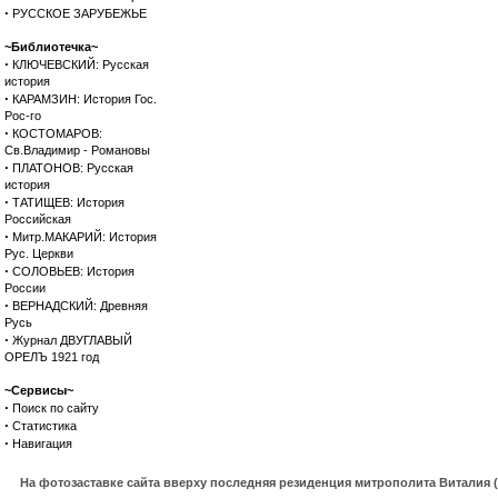
·
РУССКОЕ ЗАРУБЕЖЬЕ
~Библиотечка~
·
КЛЮЧЕВСКИЙ: Русская
история
·
КАРАМЗИН: История Гос.
Рос-го
·
КОСТОМАРОВ:
Св.Владимир - Романовы
·
ПЛАТОНОВ: Русская
история
·
ТАТИЩЕВ: История
Российская
·
Митр.МАКАРИЙ: История
Рус. Церкви
·
СОЛОВЬЕВ: История
России
·
ВЕРНАДСКИЙ: Древняя
Русь
·
Журнал ДВУГЛАВЫЙ
ОРЕЛЪ 1921 год
~Сервисы~
·
Поиск по сайту
·
Статистика
·
Навигация
На фотозаставке сайта вверху последняя резиденция митрополита Виталия 