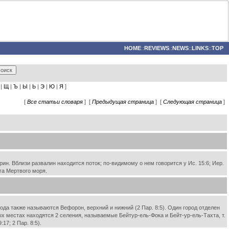
HOME
::
REVIEWS
::
NEWS
::
LINKS
::
TOP
|
Щ
|
Ъ
|
Ы
|
Ь
|
Э
|
Ю
|
Я
]
[
Все статьи словаря
] [
Предыдущая страница
] [
Следующая страница
]
ин. Вблизи развалин находится поток; по-видимому о нем говорится у Ис. 15:6; Иер.
га Мертвого моря.
ода также называются Вефорон, верхний и нижний (2 Пар. 8:5). Один город отделен
амых местах находятся 2 селения, называемые Бейтур-ель-Фока и Бейт-ур-ель-Тахта, т.
17; 2 Пар. 8:5).