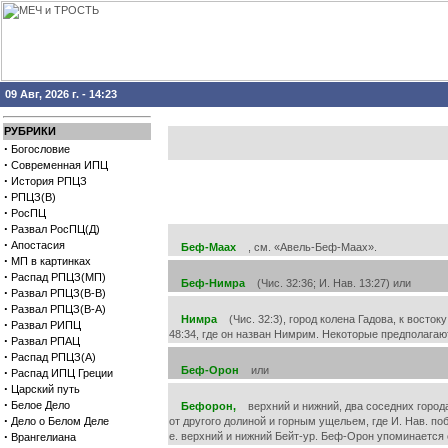
09 Авг, 2026 г. - 14:23
РУБРИКИ
·
Богословие
·
Современная ИПЦ
·
История РПЦЗ
·
РПЦЗ(В)
·
РосПЦ
·
Развал РосПЦ(Д)
·
Апостасия
Беф-Маах
, см. «Авель-Беф-Маах».
·
МП в картинках
·
Распад РПЦЗ(МП)
Беф-Нимра
(Чис. 32:36; И. Нав. 13:27) или
·
Развал РПЦЗ(В-В)
·
Развал РПЦЗ(В-А)
Нимра
(Чис. 32:3), город колена Гадова, к восток
·
Развал РИПЦ
48:34, где он назван Нимрим. Некоторые предполагаю
·
Развал РПАЦ
·
Распад РПЦЗ(А)
Беф-Орон
или
·
Распад ИПЦ Греции
·
Царский путь
·
Белое Дело
Бефорон,
верхний и нижний, два соседних города,
·
Дело о Белом Деле
от другого долиной и горным ущельем, где И. Нав. поб
·
е. верхний и нижний Бейт-ур. Беф-Орон упоминается с
Врангелиана