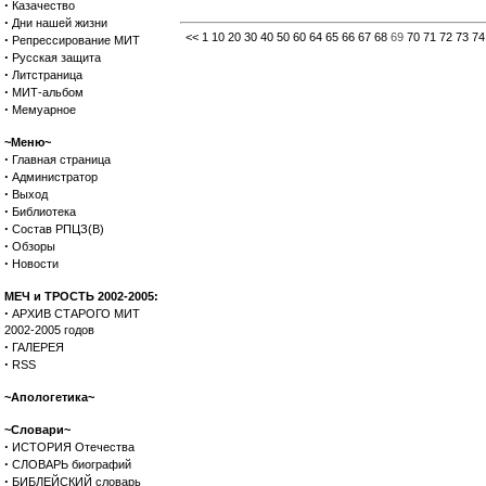
·
Казачество
·
Дни нашей жизни
<<
1
10
20
30
40
50
60
64
65
66
67
68
69
70
71
72
73
74
·
Репрессирование МИТ
·
Русская защита
·
Литстраница
·
МИТ-альбом
·
Мемуарное
~Меню~
·
Главная страница
·
Администратор
·
Выход
·
Библиотека
·
Состав РПЦЗ(В)
·
Обзоры
·
Новости
МЕЧ и ТРОСТЬ 2002-2005:
·
АРХИВ СТАРОГО МИТ
2002-2005 годов
·
ГАЛЕРЕЯ
·
RSS
~Апологетика~
~Словари~
·
ИСТОРИЯ Отечества
·
СЛОВАРЬ биографий
·
БИБЛЕЙСКИЙ словарь