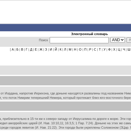
Электронный словарь
Поиск
[
А
|
Б
|
В
|
Г
|
Д
|
Е
|
Ж
|
З
|
И
|
Й
|
К
|
Л
|
М
|
Н
|
О
|
П
|
Р
|
С
|
Т
|
У
|
Ф
|
Х
|
Ц
|
Ч
|
Ш
у от Иордана, напротив Иерихона, где доныне находятся развалины под названием Нимр
т, что поток Нимрим теперешний Немера, который протекает близ юго-восточного бере
 приблизительно в 15-ти км к северо-западу от Иерусалима по дороге к морю. Эти гор
едил аморрейских царей (И. Нав. 10:10,11; 16:3,5; 1 Пар. 7:24). Доныне на этих же с
реди городов левитов (И. Нав. 21:22). Эти города были укреплены Соломоном (3Цар. 9: