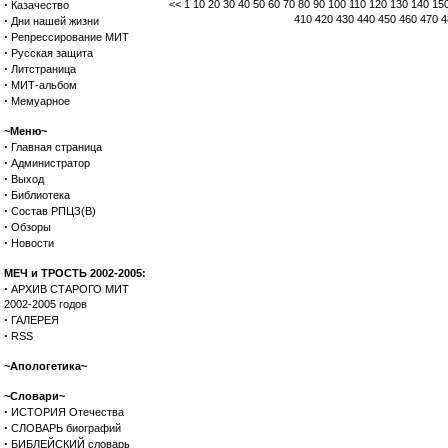
·
<<
1
10
20
30
40
50
60
70
80
90
100
110
120
130
140
15
Казачество
·
410
420
430
440
450
460
470
4
Дни нашей жизни
·
Репрессирование МИТ
·
Русская защита
·
Литстраница
·
МИТ-альбом
·
Мемуарное
~Меню~
·
Главная страница
·
Администратор
·
Выход
·
Библиотека
·
Состав РПЦЗ(В)
·
Обзоры
·
Новости
МЕЧ и ТРОСТЬ 2002-2005:
·
АРХИВ СТАРОГО МИТ
2002-2005 годов
·
ГАЛЕРЕЯ
·
RSS
~Апологетика~
~Словари~
·
ИСТОРИЯ Отечества
·
СЛОВАРЬ биографий
·
БИБЛЕЙСКИЙ словарь