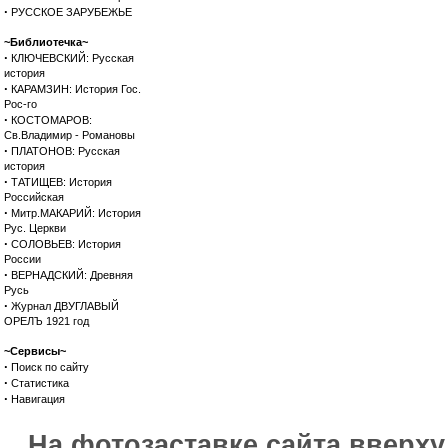
·
РУССКОЕ ЗАРУБЕЖЬЕ
~Библиотечка~
·
КЛЮЧЕВСКИЙ: Русская
история
·
КАРАМЗИН: История Гос.
Рос-го
·
КОСТОМАРОВ:
Св.Владимир - Романовы
·
ПЛАТОНОВ: Русская
история
·
ТАТИЩЕВ: История
Российская
·
Митр.МАКАРИЙ: История
Рус. Церкви
·
СОЛОВЬЕВ: История
России
·
ВЕРНАДСКИЙ: Древняя
Русь
·
Журнал ДВУГЛАВЫЙ
ОРЕЛЪ 1921 год
~Сервисы~
·
Поиск по сайту
·
Статистика
·
Навигация
На фотозаставке сайта вверх