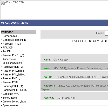
06 Авг, 2026 г. - 21:59
РУБРИКИ
Поиск
·
Богословие
·
Современная ИПЦ
[
А
|
Б
|
В
|
Г
|
Д
|
Е
|
Ж
|
З
|
И
·
История РПЦЗ
·
РПЦЗ(В)
·
РосПЦ
·
Развал РосПЦ(Д)
·
Апостасия
Хане.
См «Халде».
·
МП в картинках
·
Распад РПЦЗ(МП)
Ханес
(Ис. 30:4), город в Египте, быть может, тот 
·
Развал РПЦЗ(В-В)
·
Развал РПЦЗ(В-А)
Ханох.
1) Первый сын Рувима (Быт. 46:9). 2) Один
·
Развал РИПЦ
·
Развал РПАЦ
·
Харбона
(Есф. 7.9) рассказал царю Артаксерксу о
Распад РПЦЗ(А)
Пурим.
·
Распад ИПЦ Греции
·
Царский путь
·
Белое Дело
Харгол.
См. «Саранча».
·
Дело о Белом Деле
·
Врангелиана