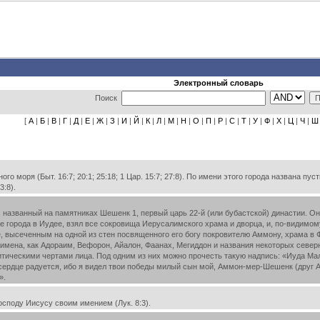
Электронный словарь
Поиск
[
А
|
Б
|
В
|
Г
|
Д
|
Е
|
Ж
|
З
|
И
|
Й
|
К
|
Л
|
М
|
Н
|
О
|
П
|
Р
|
С
|
Т
|
У
|
Ф
|
Х
|
Ц
|
Ч
|
Ш
 моря (Быт. 16:7; 20:1; 25:18; 1 Цар. 15:7; 27:8). По имени этого города названа пус
3:8).
званный на памятниках Шешенк 1, первый царь 22-й (или бубастской) династии. Он о
 города в Иудее, взял все сокровища Иерусалимского храма и дворца, и, по-видимому,
, высеченным на одной из стен посвященного его богу покровителю Аммону, храма в 
 имена, как Адораим, Вефорон, Айалон, Фаанах, Мегиддон и названия некоторых севе
ическими чертами лица. Под одним из них можно прочесть такую надпись: «Иуда Мале
ердце радуется, ибо я видел твои победы милый сын мой, Аммон-мер-Шешенк (друг А
».
споду Иисусу своим имением (Лук. 8:3).