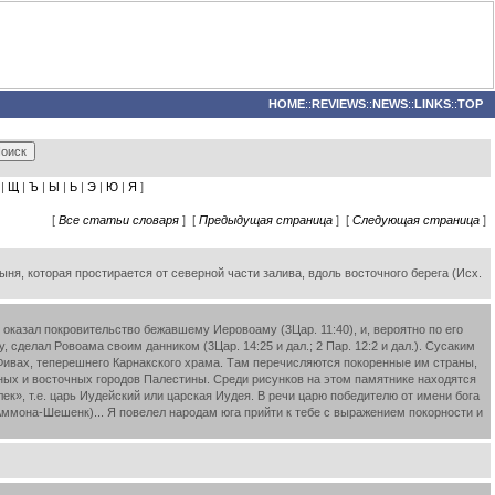
HOME
::
REVIEWS
::
NEWS
::
LINKS
::
TOP
|
Щ
|
Ъ
|
Ы
|
Ь
|
Э
|
Ю
|
Я
]
[
Все статьи словаря
] [
Предыдущая страница
] [
Следующая страница
]
тыня, которая простирается от северной части залива, вдоль восточного берега (Исх.
казал покровительство бежавшему Иеровоаму (3Цар. 11:40), и, вероятно по его
 сделал Ровоама своим данником (3Цар. 14:25 и дал.; 2 Пар. 12:2 и дал.). Сусаким
Фивах, теперешнего Карнакского храма. Там перечисляются покоренные им страны,
рных и восточных городов Палестины. Среди рисунков на этом памятнике находятся
к», т.е. царь Иудейский или царская Иудея. В речи царю победителю от имени бога
ммона-Шешенк)... Я повелел народам юга прийти к тебе с выражением покорности и