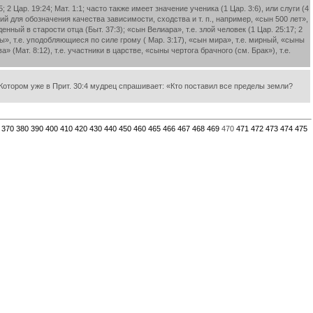
 Цар. 19:24; Мат. 1:1; часто также имеет значение ученика (1 Цар. 3:6), или слуги (4
ний для обозначения качества зависимости, сходства и т. п., например, «сын 500 лет»,
денный в старости отца (Быт. 37:3); «сын Велиара», т.е. злой человек (1 Цар. 25:17; 2
вы», т.е. уподобляющиеся по силе грому ( Map. 3:17), «сын мира», т.е. мирный, «сыны
 (Мат. 8:12), т.е. участники в царстве, «сыны чертога брачного (см. Брак»), т.е.
 Котором уже в Прит. 30:4 мудрец спрашивает: «Кто поставил все пределы земли?
370
380
390
400
410
420
430
440
450
460
465
466
467
468
469
470
471
472
473
474
475