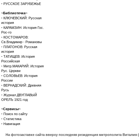
·
РУССКОЕ ЗАРУБЕЖЬЕ
~Библиотечка~
·
КЛЮЧЕВСКИЙ: Русская
история
·
КАРАМЗИН: История Гос.
Рос-го
·
КОСТОМАРОВ:
Св.Владимир - Романовы
·
ПЛАТОНОВ: Русская
история
·
ТАТИЩЕВ: История
Российская
·
Митр.МАКАРИЙ: История
Рус. Церкви
·
СОЛОВЬЕВ: История
России
·
ВЕРНАДСКИЙ: Древняя
Русь
·
Журнал ДВУГЛАВЫЙ
ОРЕЛЪ 1921 год
~Сервисы~
·
Поиск по сайту
·
Статистика
·
Навигация
На фотозаставке сайта вверху последняя резиденция митрополита Виталия 