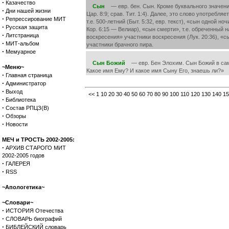
·
Казачество
Сын
— евр. бен. Сын. Кроме буквального значения, 
·
Дни нашей жизни
Цар. 8:9; срав. Тит. 1:4). Далее, это слово употребл
·
Репрессирование МИТ
т.е. 500-летний (Быт. 5:32, евр. текст), «сын одной но
·
Русская защита
Кор. 6:15 — Велиар), «сын смерти», т.е. обреченный н
·
Литстраница
воскресения» участники воскресения (Лук. 20:36), «сын
·
МИТ-альбом
участники брачного пира.
·
Мемуарное
Сын Божий
— евр. Бен Элохим. Сын Божий в самом 
~Меню~
Какое имя Ему? И какое имя Сыну Его, знаешь ли?»
·
Главная страница
·
Администратор
·
Выход
<<
1
10
20
30
40
50
60
70
80
90
100
110
120
130
140
15
·
Библиотека
·
Состав РПЦЗ(В)
·
Обзоры
·
Новости
МЕЧ и ТРОСТЬ 2002-2005:
·
АРХИВ СТАРОГО МИТ
2002-2005 годов
·
ГАЛЕРЕЯ
·
RSS
~Апологетика~
~Словари~
·
ИСТОРИЯ Отечества
·
СЛОВАРЬ биографий
·
БИБЛЕЙСКИЙ словарь