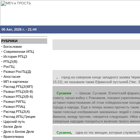
06 Авг, 2026 г. - 21:44
РУБРИКИ
·
Богословие
·
Современная ИПЦ
·
История РПЦЗ
·
РПЦЗ(В)
·
РосПЦ
·
Развал РосПЦ(Д)
·
Апостасия
,
город на северном конце западного залива Чермного
·
МП в картинках
15:22); ее называли также Ефамской пустыней (Чис. 3
·
Распад РПЦЗ(МП)
·
Развал РПЦЗ(В-В)
Сусаким
— Шишак. Сусаким. Египетский фараон, на
·
Развал РПЦЗ(В-А)
совету, начал войну с Ровоамом, покорил укрепленные
·
Развал РИПЦ
оставил повествование об этом победоносном походе
·
Развал РПАЦ
города и народы. Еще и теперь можно прочесть такие
·
Распад РПЦЗ(А)
также поясные изображения закованных людей с семит
·
Распад ИПЦ Греции
Аммона, между прочим, говорится следующее: «Мое с
·
северным народам покориться величию твоего имени
Царский путь
·
Белое Дело
·
Дело о Белом Деле
Сусанна,
одна из тех женщин, которые служили Го
·
Врангелиана