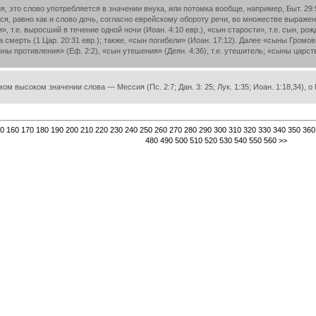
это слово употребляется в значении внука, или потомка вообще, например, Быт. 29:5; 2
яется, равно как и слово дочь, согласно еврейскому обороту речи, во множестве выраже
чи», т.е. выросший в течение одной ночи (Иоан. 4:10 евр.), «сын старости», т.е. сын, рож
а смерть (1 Цар. 20:31 евр.); также, «сын погибели» (Иоан. 17:12). Далее «сыны Громо
ы противления» (Еф. 2:2), «сын утешения» (Деян. 4:36), т.е. утешитель; «сыны царства»
высоком значении слова — Мессия (Пс. 2:7; Дан. 3: 25; Лук. 1:35; Иоан. 1:18,34), о
0
160
170
180
190
200
210
220
230
240
250
260
270
280
290
300
310
320
330
340
350
360
480
490
500
510
520
530
540
550
560
>>