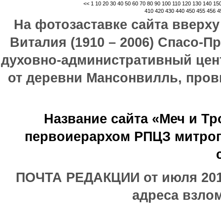
<<
1
10
20
30
40
50
60
70
80
90
100
110
120
130
140
15
410
420
430
440
450
455
456
4
На фотозаставке сайта вверх
Виталия (1910 – 2006) Спасо-П
духовно-административный цен
от деревни Мансонвилль, прови
Название сайта «Меч и Т
первоиерархом РПЦЗ митроп
ПОЧТА РЕДАКЦИИ от июля 2017
адреса взлом