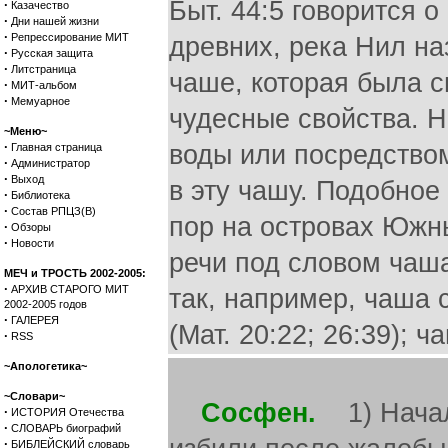
Быт. 44:5 говорится 
·
Казачество
·
Дни нашей жизни
·
Репрессирование МИТ
древних, река Нил н
·
Русская защита
·
Литстраница
чаше, которая была 
·
МИТ-альбом
·
Мемуарное
чудесные свойства. Н
~Меню~
·
воды или посредство
Главная страница
·
Администратор
·
Выход
в эту чашу. Подобное
·
Библиотека
·
Состав РПЦЗ(В)
пор на островах Южн
·
Обзоры
·
Новости
речи под словом чаш
МЕЧ и ТРОСТЬ 2002-2005:
·
АРХИВ СТАРОГО МИТ
так, например, чаша 
2002-2005 годов
·
ГАЛЕРЕЯ
(Мат. 20:22; 26:39); ч
·
RSS
~Апологетика~
~Словари~
Сосфен.
1) Началь
·
ИСТОРИЯ Отечества
·
СЛОВАРЬ биографий
·
БИБЛЕЙСКИЙ словарь