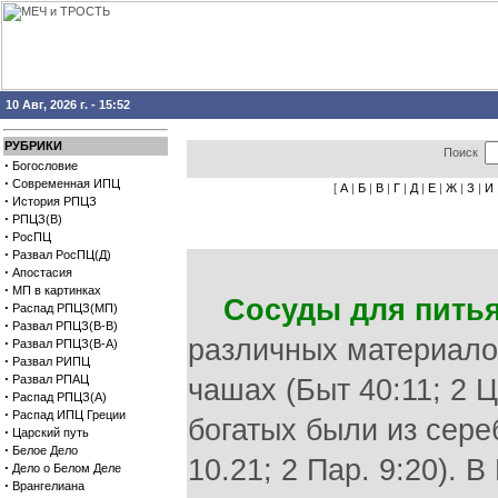
10 Авг, 2026 г. - 15:52
РУБРИКИ
Поиск
·
Богословие
·
Современная ИПЦ
[
А
|
Б
|
В
|
Г
|
Д
|
Е
|
Ж
|
З
|
И
·
История РПЦЗ
·
РПЦЗ(В)
·
РосПЦ
·
Развал РосПЦ(Д)
·
Апостасия
·
МП в картинках
Сосуды для пить
·
Распад РПЦЗ(МП)
·
Развал РПЦЗ(В-В)
различных материало
·
Развал РПЦЗ(В-А)
·
Развал РИПЦ
·
Развал РПАЦ
чашах (Быт 40:11; 2 Ц
·
Распад РПЦЗ(А)
·
Распад ИПЦ Греции
богатых были из сереб
·
Царский путь
·
Белое Дело
10.21; 2 Пар. 9:20). В
·
Дело о Белом Деле
·
Врангелиана