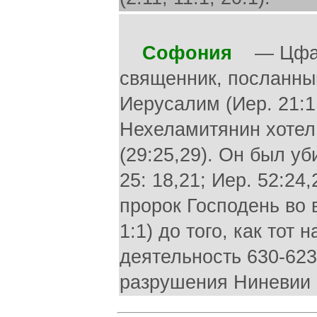
Софония
— Цфани
священник, посланный
Иерусалим (Иер. 21:1
Нехеламитянин хотел
(29:25,29). Он был у
25: 18,21; Иер. 52:24
пророк Господень во в
1:1) до того, как то
деятельность 630-623 г
разрушения Ниневии в 