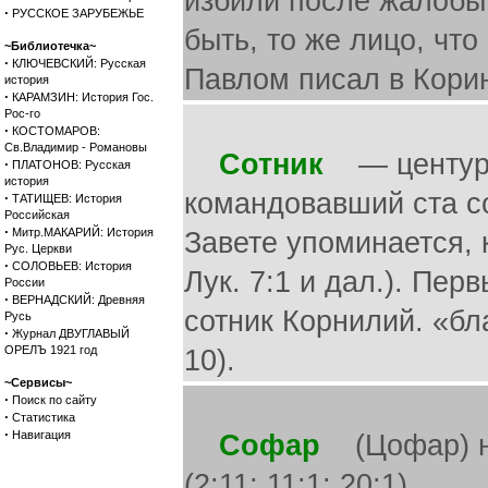
избили после жалобы 
·
РУССКОЕ ЗАРУБЕЖЬЕ
быть, то же лицо, что
~Библиотечка~
·
КЛЮЧЕВСКИЙ: Русская
Павлом писал в Коринф
история
·
КАРАМЗИН: История Гос.
Рос-го
·
КОСТОМАРОВ:
Св.Владимир - Романовы
Сотник
— центури
·
ПЛАТОНОВ: Русская
история
командовавший ста с
·
ТАТИЩЕВ: История
Российская
·
Митр.МАКАРИЙ: История
Завете упоминается, 
Рус. Церкви
·
СОЛОВЬЕВ: История
Лук. 7:1 и дал.). Пе
России
·
ВЕРНАДСКИЙ: Древняя
сотник Корнилий. «бл
Русь
·
Журнал ДВУГЛАВЫЙ
ОРЕЛЪ 1921 год
10).
~Сервисы~
·
Поиск по сайту
·
Статистика
·
Навигация
Софар
(Цофар) на
(2:11; 11:1; 20:1).