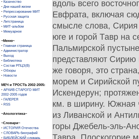
вдоль всего восточно
·
Казачество
·
Дни нашей жизни
·
Репрессирование МИТ
Евфрата, включая сю
·
Русская защита
·
Литстраница
смысле слова, Сирия
·
МИТ-альбом
·
Мемуарное
юге и горой Тавр на 
~Меню~
·
Пальмирской пустыней
Главная страница
·
Администратор
·
Выход
представляют Сирию 
·
Библиотека
·
Состав РПЦЗ(В)
же говоря, это стра
·
Обзоры
·
Новости
морем и Сирийской п
МЕЧ и ТРОСТЬ 2002-2005:
·
АРХИВ СТАРОГО МИТ
Искендерун; протяжен
2002-2005 годов
·
ГАЛЕРЕЯ
км. в ширину. Южная 
·
RSS
из Ливанской и Антил
~Апологетика~
~Словари~
горы Джебель-эль-Анс
·
ИСТОРИЯ Отечества
·
СЛОВАРЬ биографий
Тавра. Плоскогорие 
·
БИБЛЕЙСКИЙ словарь