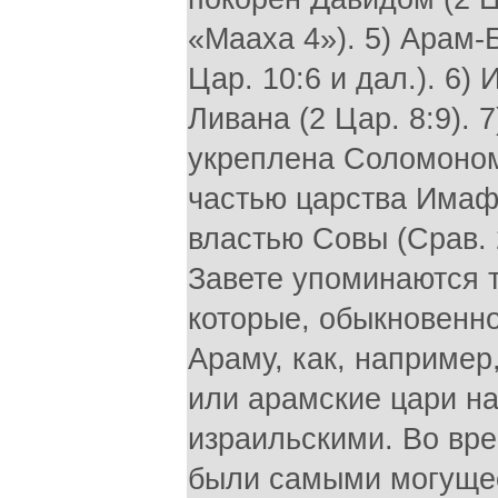
«Мааха 4»). 5) Арам-
Цар. 10:6 и дал.). 6)
Ливана (2 Цар. 8:9). 
укреплена Соломоном 
частью царства Имаф
властью Совы (Срав. 2
Завете упоминаются т
которые, обыкновенн
Араму, как, например,
или арамские цари на
израильскими. Во вре
были самыми могуще