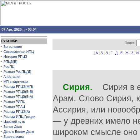
07 Авг, 2026 г. - 08:04
РУБРИКИ
Поиск
·
Богословие
·
Современная ИПЦ
[
А
|
Б
|
В
|
Г
|
Д
|
Е
|
Ж
|
З
|
И
·
История РПЦЗ
·
РПЦЗ(В)
·
РосПЦ
·
Развал РосПЦ(Д)
·
Апостасия
·
МП в картинках
Сирия.
Сирия в ев
·
Распад РПЦЗ(МП)
·
Развал РПЦЗ(В-В)
Арам. Слово Сирия, 
·
Развал РПЦЗ(В-А)
·
Развал РИПЦ
·
Развал РПАЦ
Ассирия, или новообр
·
Распад РПЦЗ(А)
·
Распад ИПЦ Греции
— у древних имело н
·
Царский путь
·
Белое Дело
широком смысле оно 
·
Дело о Белом Деле
·
Врангелиана