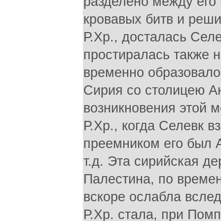
разделено между его
кровавых битв и реши
Р.Хр., досталась Сел
простиралась также 
временно образовало
Сирия со столицею А
возникновения этой м
Р.Хр., когда Селевк в
преемником его был А
т.д. Эта сирийская д
Палестина, по време
вскоре ослабла вслед
Р.Хр. стала, при Помп