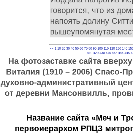
говорится, что из до
напоять долину Ситти
вышеупомянутая мест
<<
1
10
20
30
40
50
60
70
80
90
100
110
120
130
140
15
410
420
430
440
443
444
445
4
На фотозаставке сайта вверх
Виталия (1910 – 2006) Спасо-П
духовно-административный цен
от деревни Мансонвилль, прови
Название сайта «Меч и Т
первоиерархом РПЦЗ митроп