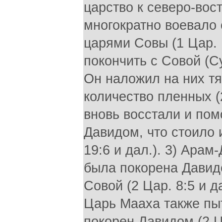
царство к северо-вост
многократно воевало 
царями Совы (1 Цар. 
покончить с Совой (С
Он наложил на них т
количество пленных (
вновь восстали и по
Давидом, что стоило и
19:6 и дал.). 3) Арам
была покорена Давидо
Совой (2 Цар. 8:5 и 
Царь Мааха также пы
покорен Давидом (2 Ца