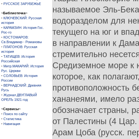
·
РУССКОЕ ЗАРУБЕЖЬЕ
называемое Эль-Бека
~Библиотечка~
·
КЛЮЧЕВСКИЙ: Русская
водоразделом для нек
история
·
КАРАМЗИН: История Гос.
текущего на юг и впа
Рос-го
·
КОСТОМАРОВ:
в направлении к Дама
Св.Владимир - Романовы
·
ПЛАТОНОВ: Русская
история
стремительно несется
·
ТАТИЩЕВ: История
Российская
Средиземное море к ю
·
Митр.МАКАРИЙ: История
Рус. Церкви
которое, как полагают
·
СОЛОВЬЕВ: История
России
·
противоположность б
ВЕРНАДСКИЙ: Древняя
Русь
·
Журнал ДВУГЛАВЫЙ
хананеями, имело раз
ОРЕЛЪ 1921 год
обозначает страны, р
~Сервисы~
·
Поиск по сайту
·
от Палестины (4 Цар. 
Статистика
·
Навигация
Арам Цоба (русск. п