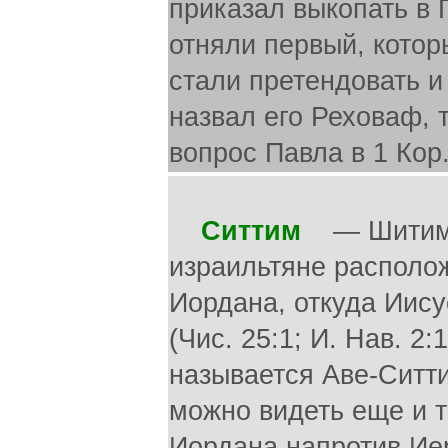
приказал выкопать в Г
отняли первый, которы
стали претендовать и 
назвал его Реховаф, т.
вопрос Павла в 1 Кор.
Ситтим
— Шитим. С
израильтяне располож
Иордана, откуда Иису
(Чис. 25:1; И. Нав. 2:1
называется Аве-Ситти
можно видеть еще и т
Иордана напротив Иере