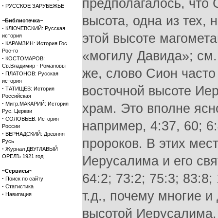
предполагалось, что
·
РУССКОЕ ЗАРУБЕЖЬЕ
высота, одна из тех,
~Библиотечка~
·
КЛЮЧЕВСКИЙ: Русская
этой высоте магомета
история
·
КАРАМЗИН: История Гос.
Рос-го
«могилу Давида»; см
·
КОСТОМАРОВ:
Св.Владимир - Романовы
же, слово Сион часто
·
ПЛАТОНОВ: Русская
история
восточной высоте Иер
·
ТАТИЩЕВ: История
Российская
·
Митр.МАКАРИЙ: История
храм. Это вполне ясн
Рус. Церкви
·
СОЛОВЬЕВ: История
например, 4:37, 60; 6
России
·
ВЕРНАДСКИЙ: Древняя
пророков. В этих мес
Русь
·
Журнал ДВУГЛАВЫЙ
ОРЕЛЪ 1921 год
Иерусалима и его свят
~Сервисы~
64:2; 73:2; 75:3; 83:8;
·
Поиск по сайту
·
Статистика
т.д., почему многие 
·
Навигация
высотой Иерусалима,