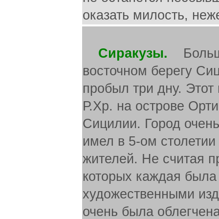
оказать милость, неж
Сиракузы.
Большой
восточном берегу Сиц
пробыл три дну. Этот
Р.Хр. на острове Орт
Сицилии. Город очен
имел в 5-ом столетии 
жителей. Не считая п
которых каждая была
художественными изд
очень была облегчена