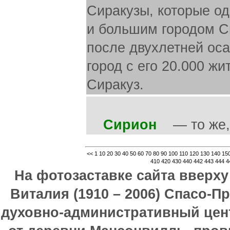
Сиракузы, которые о
и большим городом С
после двухлетней оса
город с его 20.000 ж
Сиракуз.
Сирион
— то же, ч
<<
1
10
20
30
40
50
60
70
80
90
100
110
120
130
140
15
410
420
430
440
442
443
444
4
На фотозаставке сайта вверх
Виталия (1910 – 2006) Спасо-П
духовно-административный цен