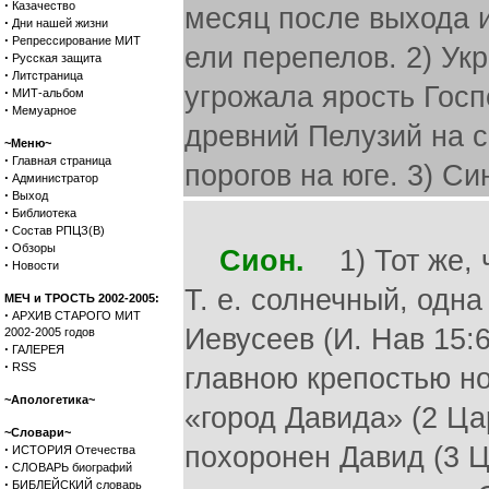
·
Казачество
месяц после выхода и
·
Дни нашей жизни
·
Репрессирование МИТ
ели перепелов. 2) Ук
·
Русская защита
·
Литстраница
угрожала ярость Госпо
·
МИТ-альбом
·
Мемуарное
древний Пелузий на с
~Меню~
·
Главная страница
порогов на юге. 3) Си
·
Администратор
·
Выход
·
Библиотека
·
Состав РПЦЗ(В)
·
Обзоры
Сион.
1) Тот же, ч
·
Новости
Т. е. солнечный, одн
МЕЧ и ТРОСТЬ 2002-2005:
·
АРХИВ СТАРОГО МИТ
Иевусеев (И. Нав 15:
2002-2005 годов
·
ГАЛЕРЕЯ
·
RSS
главною крепостью но
~Апологетика~
«город Давида» (2 Цар
~Словари~
·
похоронен Давид (3 Ц
ИСТОРИЯ Отечества
·
СЛОВАРЬ биографий
·
БИБЛЕЙСКИЙ словарь