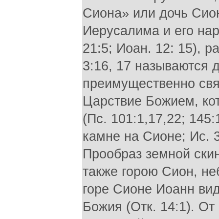
Сиона» или дочь Сио
Иерусалима и его наро
21:5; Иоан. 12: 15), 
3:16, 17 называются
преимущественно свя
Царствие Божием, ко
(Пс. 101:1,17,22; 145
камне на Сионе; Ис. 35
Прообраз земной ски
также горою Сион, не
горе Сионе Иоанн вид
Божия (Отк. 14:1). От