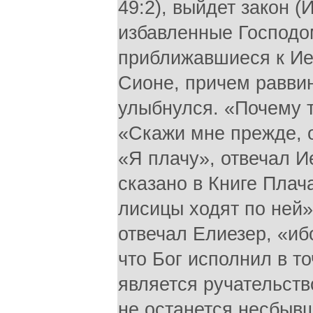
49:2), выйдет закон (И
избавленные Господом
приближавшиеся к Ие
Сионе, причем равви
улыбнулся. «Почему 
«Скажи мне прежде, 
«Я плачу», отвечал И
сказано в Книге Плач
лисицы ходят по ней»
отвечал Елиезер, «иб
что Бог исполнил в то
является ручательство
не останется несбывш