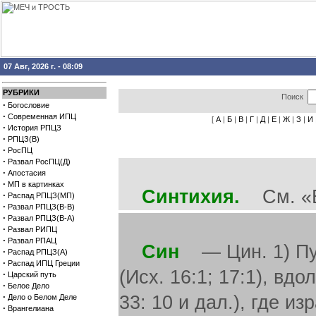
07 Авг, 2026 г. - 08:09
РУБРИКИ
Поиск
·
Богословие
·
Современная ИПЦ
[
А
|
Б
|
В
|
Г
|
Д
|
Е
|
Ж
|
З
|
И
·
История РПЦЗ
·
РПЦЗ(В)
·
РосПЦ
·
Развал РосПЦ(Д)
·
Апостасия
·
МП в картинках
Синтихия.
См. «Е
·
Распад РПЦЗ(МП)
·
Развал РПЦЗ(В-В)
·
Развал РПЦЗ(В-А)
·
Развал РИПЦ
·
Развал РПАЦ
Син
— Цин. 1) Пу
·
Распад РПЦЗ(А)
·
Распад ИПЦ Греции
(Исх. 16:1; 17:1), вд
·
Царский путь
·
Белое Дело
·
33: 10 и дал.), где 
Дело о Белом Деле
·
Врангелиана