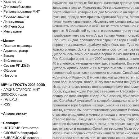
·
Казачество
скрижали, на которых Бог вновь начертал десятислови
·
Дни нашей жизни
записаны в книгах Моисеевых, без определенного поряд
·
Репрессирование МИТ
постановления, которые Бог дал Моисею не на горе, а в
·
Русская защита
пустыне, прежде чем принять скрижали Завета, Моисе
·
Литстраница
числу колен израилевых. Израильские юноши заколол
·
исполнять написанное в ней. После этого остальной кр
МИТ-альбом
·
кровью. В Синайской пустыне израильтяне праздновали
Мемуарное
прообразом чего служила Агарь (слово Агарь, по-ара
Евр. 12:18 и дал. сравнивается страшная гора Синай
~Меню~
вершин, называемых арабами «Дже-бель-ель-Тур» или
·
Главная страница
Красного моря. Вся эта горная цепь состоит из трех
·
Администратор
Джебель-ель-Хамр; его южная вершина называется Ек
·
Выход
Рас Сафсафе и достигает 2000 метров высоты, а южная
·
Библиотека
40 мучеников, умерщвленных здесь арабами. Восточн
·
Состав РПЦЗ(В)
Джебель Арибех более 2000 метров высоты, и самая
·
Обзоры
населенный десятками греческих монахов, Синайский
·
Новости
«Синайский Кодекс». В монастырской церкви есть часо
поил овец Иофора. Далее, к югу показывают пещеру И
МЕЧ и ТРОСТЬ 2002-2005:
Итак, вся эта местность полна священными воспомина
·
АРХИВ СТАРОГО МИТ
горой, куда нисходил Иегова: северная — Сафсафе и
2002-2005 годов
обширное плоскогорие «Вади-ель-Себаие», приблизите
·
ГАЛЕРЕЯ
тою Синайской пустыней, в которой находился стан 
·
RSS
принимают гору Сербал, находящуюся на северо-западе
места, которое бы соответствовало указаниям Библи
~Апологетика~
стад многочисленного кочевого народа в течение цел
отвесно возвышающемуся, величественному Сафсафе, 
~Словари~
месяцев бывают покрыты снегом, в то время, как в д
·
ИСТОРИЯ Отечества
заключаются в названии Синай, но вершина Муза особе
·
СЛОВАРЬ биографий
Муза). Уже в первых столетиях нашего летосчислени
·
БИБЛЕЙСКИЙ словарь
вырос город того же имени, от которого еще и доны