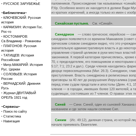
·
паломников. Происхождение так называемых «синайск
РУССКОЕ ЗАРУБЕЖЬЕ
Р.Хр. Особенно много их находится в долине Вади-Мук
из кратких изречений, а иногда только из имен с изоб
~Библиотечка~
·
КЛЮЧЕВСКИЙ: Русская
история
Синайская пустыня.
См. «Синай».
·
КАРАМЗИН: История Гос.
Рос-го
Синедрион
— слово греческое; еврейское — санхе
·
КОСТОМАРОВ:
синедрион появляется со времени Маккавеев (совет с
Св.Владимир - Романовы
греческим словом синедрион видно, что это учрежден
·
ПЛАТОНОВ: Русская
значительную административную власть и до некотор
история
управление страной целиком в руки местных властей
·
ТАТИЩЕВ: История
законников. К первой категории причислялись, кроме
Российская
70, с председателем, его помощником и некоторыми 
·
Митр.МАКАРИЙ: История
5:17; 7:1; 23:2 и дал.). Среди членов находились фа
Рус. Церкви
дворце первосвященника (Мат. 26:3). Синедрион, гла
·
СОЛОВЬЕВ: История
преступления. Власть синедриона в религиозных вопр
России
приговоры за 40 лет до разрушения Иерусалима (срав.
·
ВЕРНАДСКИЙ: Древняя
перед этим судом предстали и апостолы (Деян. 4:1, 
Русь
членов — в городах, имевших более 120 жителей, а т
·
Журнал ДВУГЛАВЫЙ
судилищах, состоявших из 7 членов. О правах этих п
ОРЕЛЪ 1921 год
Синей
— Сини. Синей, один из сыновей Ханаана (Бы
~Сервисы~
названием и где затем нашли селение Сип.
·
Поиск по сайту
·
Статистика
Синим
(Ис. 49:12), далекая страна, из которой л
·
Навигация
начало принимать Евангелие.