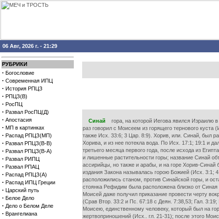
06 Авг, 2026 г. - 21:29
РУБРИКИ
·
Богословие
·
Современная ИПЦ
·
История РПЦЗ
·
РПЦЗ(В)
·
РосПЦ
·
Развал РосПЦ(Д)
·
Апостасия
Синай
гора, на которой Иегова явился Израилю в огн
·
МП в картинках
раз говорил с Моисеем из горящего тернового куста (Ис
·
Распад РПЦЗ(МП)
также Исх. 33:6; 3 Цар. 8:9). Хорив, или. Синай, был
·
Хорива, и из нее потекла вода. По Исх. 17:1; 19:1 и
Развал РПЦЗ(В-В)
·
третьего месяца первого года, после исхода из Египта 
Развал РПЦЗ(В-А)
и лишенные растительности горы; название Синай объ
·
Развал РИПЦ
ассирийцы, но также и арабы, и на горе Хорив-Синай 
·
Развал РПАЦ
издания Закона называлась горою Божией (Исх. 3:1; 4
·
Распад РПЦЗ(А)
расположились станом, против Синайской горы, и оста
·
Распад ИПЦ Греции
стоянка Рефидим была расположена близко от Синая и
·
Царский путь
Моисей даже получил приказание провести черту вокр
·
Белое Дело
(Срав Втор. 33:2 и Пс. 67:18 с Деян. 7:38,53; Гал. 3:1
·
Дело о Белом Деле
Моисею, единственному человеку, который был на гор
·
Врангелиана
жертвоприношений (Исх.. гл. 21-31); после этого Мои