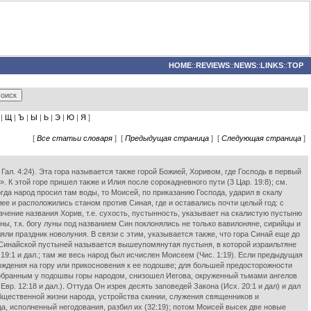
HOME
::
REVIEWS
::
NEWS
::
LINKS
::
TOP
|
Щ
|
Ъ
|
Ы
|
Ь
|
Э
|
Ю
|
Я
]
[
Все статьи словаря
] [
Предыдущая страница
] [
Следующая страница
]
; Гал. 4:24). Эта гора называется также горой Божией, Хоривом, где Господь в первый
я». К этой горе пришел также и Илия после сорокадневного пути (3 Цар. 19:8); см.
 когда народ просил там воды, то Моисей, по приказанию Господа, ударил в скалу
лее и расположились станом против Синая, где и оставались почти целый год: с
 Значение названия Хорив, т.е. сухость, пустынность, указывает на скалистую пустыню
ы, т.к. богу луны под названием Син поклонялись не только вавилоняне, сирийцы и
яли праздник новолуния. В связи с этим, указывается также, что гора Синай еще до
33). Синайской пустыней называется вышеупомянутая пустыня, в которой израильтяне
19:1 и дал.; там же весь народ был исчислен Моисеем (Чис. 1:19). Если предыдущая
ождения на гору или прикосновения к ее подошве; для большей предосторожности
 собранным у подошвы горы народом, снизошел Иегова, окруженный тьмами ангелов
 Евр. 12:18 и дал.). Оттуда Он изрек десять заповедей Закона (Исх. 20:1 и дал) и дал
общественной жизни народа, устройства скинии, служения священников и
ьца, исполненный негодования, разбил их (32:19); потом Моисей высек две новые