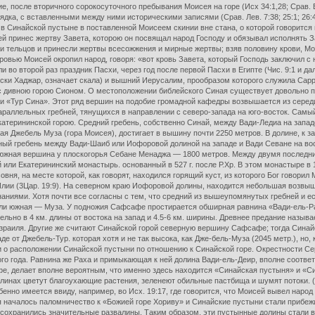
е, после вторичного сорокосуточного пребывания Моисея на горе (Исх 34:1,28; Срав. В
ка, с вставленными между ними историческими записями (Срав. Лев. 7:38; 25:1; 26:46; 2
 Синайской пустыне в поставленной Моисеем скинии вне стана, о которой говорится в Исх
й принес жертву Завета, которою он посвящал народ Господу и обязывал исполнять За
и тельцов и принесли жертвы всесожжения и мирные жертвы; взяв половину крови, Мои
овью Моисей окропил народ, говоря: «вот кровь Завета, который Господь заключил с нам
 во второй раз праздник Пасхи, через год после первой Пасхи в Египте (Чис. 9:1 и дал
бски Хаджар, означает скала) и вышний Иерусалим, прообразом которого служила Сарра
 с дивною горою Сионом. О местоположении библейского Синая существует довольно по
 «Тур Сина». Этот ряд вершин на подобие громадной кафедры возвышается из середи
 параллельных гребней, тянущихся в направлении с северо-запада на юго-восток. Самы
атерининской горою. Средний гребень, собственно Синай, между Вади-Ледиа на запад
 Джебель Муза (гора Моисея), достигает в вышину почти 2250 метров. В долине, к зап
ый гребень между Вади-Шаиб или Иофоровой долиной на западе и Вади Севане на вос
 южная вершина у плоскогорья Себане Менаджа — 1800 метров. Между двумя последн
 или Екатерининский монастырь. основанный в 527 г. после Р.Хр. В этом монастыре 
вня, на месте которой, как говорят, находился горящий куст, из которого Бог говори
лии (3Цар. 19:9). На северном краю Иофоровой долины, находится небольшая возвыше
ниями. Хотя почти все согласны с тем, что средний из вышеупомянутых гребней и ест
ли южная — Муза. У подножия Сафсафе простирается обширная равнина «Вади-ель-Рах
льно в 4 км. длины от востока на запад и 4.5-6 км. ширины. Древнее предание называ
Израиля. Другие же считают Синайской горой северную вершину Сафсафе; тогда Синай
 от Джебель-Тур. которая хотя и не так высока, как Дже-бель-Муза (2045 метр.), но
и о расположении Синайской пустыни по отношению к Синайской горе. Окрестности Се
ого года. Равнина же Раха и примыкающая к ней долина Вади-ель-Деир, вполне соотве
делает вполне вероятным, что именно здесь находится «Синайская пустыня» и «Син
олинах цветут благоухающие растения, зеленеют обильные пастбища и шумят потоки. (С
нно имеется ввиду, например, во Исх. 19:17, где говорится, что Моисей вывел народ 
я началось паломничество к «Божией горе Хориву» и Синайские пустыни стали прибе
не сохранились значительные развалины. Таким образом, эти пустынные долины стали