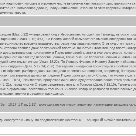
их надписей», которые в огромном числе высечены язычниками и христианами на ска
аттаб (т.е. исписанная долина), получившей свое название от этих надписей, котора
ражением креста.
дрин (Мат. 5:22) — верховный суд в Иерусалиме, который, по Талмуду, являлся продо
тарейшин 2 Макк. 1:10; 4:44), но Иосиф Флавий называет его именем синедрион только
ие возникло во времена владычества греков над израильтянами. Этот суд отличался от
ой степени являлся даже политической властью. Династия Птолемея, под власть кото
 и довольствовалось признанием в Палестине своей власти и ежегодно аккуратно вы
 выбранного на этот год первосвященника, также бывшие первосвященники и начальник
судебными служителями (Иоан. 18:22). По Иосифу Флавию и Новому Завету, избранны
рисеи и саддукеи (Деян. 5:17,34; 23:6). Заседания синедриона происходили в особом за
вным образом, разбирал дела, касающиеся религиозных вопросов, например, богохульс
осах простиралась далеко за пределы Иудеи, даже до самой Сирии, что можно видеть
 Иоан. 18:31). Неизвестно, продолжал ли он свое существование после этого времени. 
15; 5: 21); перед ним же Стефан свидетельствовал о Господе (Деян. 6:12,15). Талмуд
акже о судилищах, состоявших только из 3 членов, которые разбирали менее важные де
оследних мнения и сведения расходятся.
т. 10:17; 1 Пар. 1:15) также ханаанское племя, вероятно, населявшее западные скло
юди соберутся к Сиону; по предположению некоторых — обширный Китай в восточной А