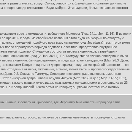
лах в разных местах вокруг Синая, относится к ближайшим столетиям до и после
я на северо-западе сливается с Вади-Фейран. Эти надписи, большею частью, состоят
лжением совета семидесяти, избранного Моисеем (Исх. 24:1; Исх. 11:16). В истории
 со времени Ирода. Из еврейского названия этого суда-санхедрин по сходству с
 других учреждений подобного рода (как, например, суд Иосафата) тем, что он имел
рых после персидского периода подпала Палестина, представила внутреннее
плачиваемой податью. Синедрион состоял из первосвященников, старейшин и
и священнических чред (2 Пар. 36:14). По Талмуду, число членов синедриона было
й первосвященник был одновременно и председателем синедриона (Мат. 26:3; Деян.
ле, называемом Гаццит, в одном из дворов храма; в случае же крайней важности — во
тва, отпадения от веры, лжеучений, а также, может быть, и противогосударственные
 из Деян. 9:2. Согласно Талмуду, Синедрион потерял право выносить смертные
Этот синедрион допрашивал и осудил Иисуса (Мат. 26:59 и дал.; Map. 14:55; 15:1),
 упоминает также о низших судилищах, называемых синедрионами и состоявших из 23
ла. Но Иосиф Флавий ничего о том не говорит; он упоминает только о низших
ны Ливана, к северу от Триполиса, где Иерониму был известен город под этим
зии, население которого, исчисляемое сотнями миллионов, в последнем столетии