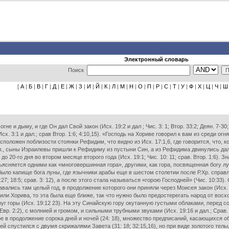
Электронный словарь
Поиск
[
А
|
Б
|
В
|
Г
|
Д
|
Е
|
Ж
|
З
|
И
|
Й
|
К
|
Л
|
М
|
Н
|
О
|
П
|
Р
|
С
|
Т
|
У
|
Ф
|
Х
|
Ц
|
Ч
|
Ш
е и дыму, и где Он дал Свой закон (Исх. 19:2 и дал ; Чис. 3: 1; Втор. 33:2; Деян. 7-30
х. 3:1 и дал.; срав Втор. 1:6; 4:10,15). «Господь на Хориве говорил к вам из среди огн
 расположен поблизости стоянки Рефидим, что видно из Исх. 17:1,6, где говорится, что,
 дал., сыны Израилевы пришли к Рефидиму из пустыни Син, а из Рефидима двинулись да
до 20-го дня во втором месяце второго года (Исх. 19:1; Чис. 10: 11; срав. Втор. 1:6).
ясняется одними как «многовершинная гора», другими, как гора, посвященная богу лун
было капище бога луны, где язычники арабы еще в шестом столетии после Р.Хр. справл
:27; 18:5; срав. 3: 12), а после этого стала называться «горою Господней» (Чис. 10:
вались там целый год, в продолжение которого они приняли через Моисея закон (Исх. 
ли Хорива, то эта была еще ближе, так что нужно было предостерегать народ от восх
уг горы (Исх. 19:12 23). На эту Синайскую гору окутанную густыми облаками, перед
9; Евр. 2:2), с молнией и громом, и сильными трубными звуками (Исх. 19:16 и дал.; Срав.
е в продолжение сорока дней и ночей (24: 18), множество предписаний, касающихся 
сей спустился с двумя скрижалями Завета (31: 18; 32:15,16), но при виде золотого тел