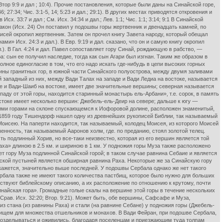
тор 9:9 и дал ; 10:4). Прочие постановления, которые были даны на Синайской горе,
7:34; Чис. 3:1-5, 14; 5:23 и дал.; 29:1). В других местах приводятся откровения и
. 33:7 и дал ; См. Исх. 34:34 и дал.; Лев. 1:1; Чис. 1:1; 3:14; 9:1 В Синайской
кон (Исх. 24) Он поставил у подошвы горы жертвенник и двенадцать камней, по
сей окропил жертвенник. Затем он прочел книгу Завета народу, который обещал
и» Исх. 24:3 и дал.). В Евр. 9:19 и дал. сказано, что он и самую книгу окропил
.). В Гал. 4:24 и дал. Павел сопоставляет гору Синай, рождающую в рабство, —
: сын ее получил наследие, тогда как сын Агари был изгнан. Таким же образом в
лное единогласие в том, что его надо искать где-нибудь в цепи высоких горных
ны гранитных гор, в южной части Синайского полуострова, между двумя заливами
й западный из них, между Вади Талах на западе и Вади Ледиа на востоке, называется
е и Вади-Шаиб на востоке, имеет две значительные вершины; северная называется
аду от этой горы, находится старинный монастырь ель-Арбани», т.е. сорок, в память
токе имеет несколько вершин: Джебель-ель-Деир на севере; дальше к югу —
ими горами на склоне спускающемся к Иофоровой долине, расположен знаменитый,
в 1859 году Тишендорф нашел одну из древнейших рукописей Библии, так называемый
л Моисею. На паперти находится, так называемый, колодец Моисея, из которого Моисей
нность, так называемый Ааронов холм, где. по преданию, стоял золотой телец.
ь подлинный Хорив, но все-таки неизвестно, которая из его вершин является той
а» длиною в 2.5 км. и шириною в 1 км. У подножия горы Муза также расположено
ет гору Муза подлинной Синайской горой; в таком случае равнина Себаие и является
ской пустыней является обширная равнина Раха. Некоторые же за Синайскую гору
, кажется, значительно выше последней. У подошвы Сербала однако же нет такого
рбала также не имеют такого количества пастбищ, которое было нужно для больших
тствуют библейскому описанию, а их расположение по отношению к крутому, почти
айская гора». Громадные голые скалы на вершине этой горы в течение нескольких
рав. Исх. 32:20; Втор. 9:21). Может быть, обе вершины, Сафсафе и Муза,
из стана (из равнины Раха) и стали (на равнине Себане) у подножия горы (Джебель-
жищем для множества отшельников и монахов. В Вади Фейран, при подошве Сербала,
 возделываться и оживились, благодаря поселенцам и приезжающим туда толпам