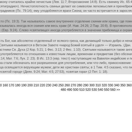
ону считалось крайне нечистым (Лев. 11:7; Второзаконие 14:8). Есть свинину Ис. 65:4;
ятиградие»). Нечистоплотность свиньи делает ее символом легкомыслия и пренебрежен
градников (Пс. 79:14); ему уподобляются враги Сиона; он часто встречается в заросл
 (Пс. 19:3). Так называлось самое внутреннее отделение скинии или храма, где поме
называлась иногда вся скиния или весь храм (И. Нав. 24:26; 2 Пар. 20:8). В противоп
(Евр. 9:24). Слово «святилище» иногда употребляется в значении прибежища и охраны 
 Бог, как абсолютно отделенный от всякого греха, как делающий только добро и нена
:10). Святыми называются в Ветхом Завете «народ Божий взятый в удел» — Израиль. (Дан.
ики Св. Духа (2 Кор. 5:21; 1 Фес. 3:13; 2 Фес. 1:10). Святыми называются также ангелы 
употребляются по отношению к известным лицам, временам и предметам (без обозначе
14; Мат. 7:6; Лук. 2: 23). В Ис. 13:3 (евр. текст) наступающие на Вавилон индийские 
а стали обозначать все разрешенное для употребления, или что-либо, прикосновение к
а освящается верующим мужем; дети же христиан святы; в 1 Тим. 4:5 сказано, что 
«святой город» (Деян. 9:24; Мат. 4:5; 27:53), «святая гора» (2 Пет. 1: 18).
0
160
170
180
190
200
210
220
230
240
250
260
270
280
290
300
310
320
330
340
350
360
480
490
500
510
520
530
540
550
560
>>