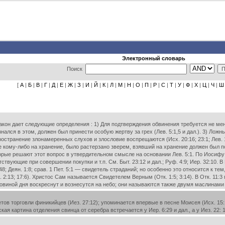
Электронный словарь
Поиск
[
А
|
Б
|
В
|
Г
|
Д
|
Е
|
Ж
|
З
|
И
|
Й
|
К
|
Л
|
М
|
Н
|
О
|
П
|
Р
|
С
|
Т
|
У
|
Ф
|
Х
|
Ц
|
Ч
|
Ш
он дает следующие определения : 1) Для подтверждения обвинения требуется не менее дв
знался в этом, должен был принести особую жертву за грех (Лев. 5:1,5 и дал.). 3) Ло
спространение злонамеренных слухов и злословие воспрещаются (Исх. 20:16; 23:1; Лев.
нное кому-либо на хранение, было растерзано зверем, взявший на хранение должен был п
орые решают этот вопрос в утвердительном смысле на основании Лев. 5:1. По Иосиф
вующие при совершении покупки и т.п. См. Быт. 23:12 и дал.; Руф. 4:9; Иер. 32:10. 
8; Деян. 1:8; срав. 1 Пет. 5:1 — свидетель страданий; но особенно это относится к т
к. 2:13; 17:6). Христос Сам называется Свидетелем Верным (Отк. 1:5; 3:14). В Отк. 1
ловиной дня воскреснут и вознесутся на небо; они называются также двумя маслинами (с
 торговли финикийцев (Иез. 27:12); упоминается впервые в песне Моисея (Исх. 15: 10
кая картина отделения свинца от серебра встречается у Иер. 6:29 и дал., а у Иез. 22: