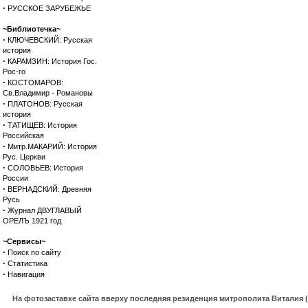
·
РУССКОЕ ЗАРУБЕЖЬЕ
~Библиотечка~
·
КЛЮЧЕВСКИЙ: Русская
история
·
КАРАМЗИН: История Гос.
Рос-го
·
КОСТОМАРОВ:
Св.Владимир - Романовы
·
ПЛАТОНОВ: Русская
история
·
ТАТИЩЕВ: История
Российская
·
Митр.МАКАРИЙ: История
Рус. Церкви
·
СОЛОВЬЕВ: История
России
·
ВЕРНАДСКИЙ: Древняя
Русь
·
Журнал ДВУГЛАВЫЙ
ОРЕЛЪ 1921 год
~Сервисы~
·
Поиск по сайту
·
Статистика
·
Навигация
На фотозаставке сайта вверху последняя резиденция митрополита Виталия 