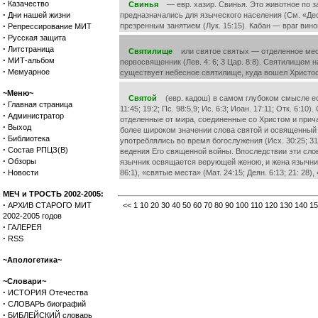
·
Казачество
Свинья
— евр. хазир. Свинья. Это животное по зак
·
Дни нашей жизни
предназначались для языческого населения (См. «Дес
·
презренным занятием (Лук. 15:15). Кабан — враг вино
Репрессирование МИТ
·
Русская защита
·
Литстраница
Святилище
или святое святых — отделенное место
·
МИТ-альбом
первосвященник (Лев. 4: 6; 3 Цар. 8:8). Святилищем 
·
Мемуарное
существует небесное святилище, куда вошел Христос 
~Меню~
Святой
(евр. кадош) в самом глубоком смысле есть
·
Главная страница
11:45; 19:2; Пс. 98:5,9; Ис. 6:3; Иоан. 17:11; Отк. 6
·
Администратор
отделенные от мира, соединенные со Христом и причастн
·
Выход
более широком значении слова святой и освященный 
·
Библиотека
употреблялись во время богослужения (Исх. 30:25; 31:
·
Состав РПЦЗ(В)
ведения Его священной войны. Впоследствии эти слов
·
Обзоры
язычник освящается верующей женою, и жена язычниц
·
Новости
86:1), «святые места» (Мат. 24:15; Деян. 6:13; 21: 28), 
МЕЧ и ТРОСТЬ 2002-2005:
·
АРХИВ СТАРОГО МИТ
<<
1
10
20
30
40
50
60
70
80
90
100
110
120
130
140
15
2002-2005 годов
·
ГАЛЕРЕЯ
·
RSS
~Апологетика~
~Словари~
·
ИСТОРИЯ Отечества
·
СЛОВАРЬ биографий
·
БИБЛЕЙСКИЙ словарь