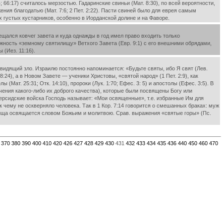
 66:17) считалось мерзостью. Гадаринские свиньи (Мат. 8:30), по всей вероятности,
ия благодатью (Мат. 7:6; 2 Пет. 2:22). Пасти свиней было для еврея самым
ях густых кустарников, особенно в Иорданской долине и на Фаворе.
щался ковчег завета и куда однажды в год имел право входить только
оложность «земному святилищу» Ветхого Завета (Евр. 9:1) с его внешними обрядами,
(Иез. 11:16).
видящий зло. Израилю постоянно напоминается: «Будьте святы, ибо Я свят (Лев.
 8:24), а в Новом Завете — ученики Христовы, «святой народ» (1 Пет. 2:9), как
(Мат. 25:31; Отк. 14:10), пророки (Лук. 1:70; Ефес. 3: 5) и апостолы (Ефес. 3:5). В
ния какого-либо их доброго качества), которые были посвящены Богу или
и персидские войска Господь называет: «Мои освященные», т.е. избранные Им для
 чему не оскверняло человека. Так в 1 Кор. 7:14 говорится о смешанных браках: муж
пища освящается словом Божьим и молитвою. Срав. выражения «святые горы» (Пс.
370
380
390
400
410
420
426
427
428
429
430
431
432
433
434
435
436
440
450
460
470