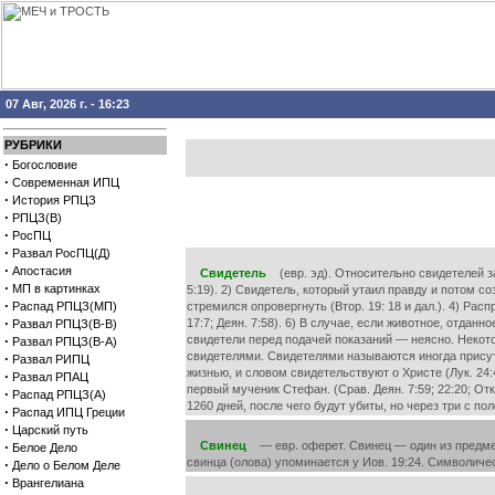
07 Авг, 2026 г. - 16:23
РУБРИКИ
·
Богословие
·
Современная ИПЦ
·
История РПЦЗ
·
РПЦЗ(В)
·
РосПЦ
·
Развал РосПЦ(Д)
·
Апостасия
Свидетель
(евр. эд). Относительно свидетелей зак
·
МП в картинках
5:19). 2) Свидетель, который утаил правду и потом со
·
Распад РПЦЗ(МП)
стремился опровергнуть (Втор. 19: 18 и дал.). 4) Ра
·
17:7; Деян. 7:58). 6) В случае, если животное, отда
Развал РПЦЗ(В-В)
·
свидетели перед подачей показаний — неясно. Некот
Развал РПЦЗ(В-А)
свидетелями. Свидетелями называются иногда присутст
·
Развал РИПЦ
жизнью, и словом свидетельствуют о Христе (Лук. 24:4
·
Развал РПАЦ
первый мученик Стефан. (Срав. Деян. 7:59; 22:20; От
·
Распад РПЦЗ(А)
1260 дней, после чего будут убиты, но через три с по
·
Распад ИПЦ Греции
·
Царский путь
·
Свинец
— евр. оферет. Свинец — один из предметов
Белое Дело
свинца (олова) упоминается у Иов. 19:24. Символичес
·
Дело о Белом Деле
·
Врангелиана