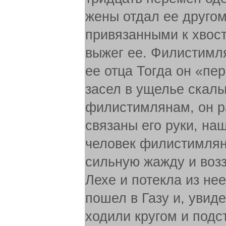
жены отдал ее другом
привязанными к хвос
выжег ее. Филистимля
ее отца Тогда он «пер
засел в ущелье скал
филистимлянам, он р
связаны его руки, на
человек филистимлян 
сильную жажду и возз
Лехе и потекла из не
пошел в Газу и, увид
ходили кругом и подст