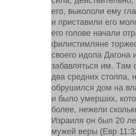
сила, действительно,
его, выкололи ему гл
и приставили его мол
его голове начали от
филистимляне торжес
своего идола Дагона 
забавляться им. Там о
два средних столпа, 
обрушился дом на вла
и было умерших, кот
более, нежели скольк
Израиля он был 20 ле
мужей веры (Евр 11:3