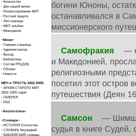
·
Казачество
богини Юноны, остатк
·
Дни нашей жизни
·
Репрессирование МИТ
останавливался в Сам
·
Русская защита
·
Литстраница
миссионерского путеш
·
МИТ-альбом
·
Мемуарное
~Меню~
·
Главная страница
Самофракия
— ос
·
Администратор
·
Выход
·
и Македонией, просл
Библиотека
·
Состав РПЦЗ(В)
·
Обзоры
религиозными предст
·
Новости
посетил этот остров 
МЕЧ и ТРОСТЬ 2002-2005:
·
АРХИВ СТАРОГО МИТ
путешествия (Деян 16
2002-2005 годов
·
ГАЛЕРЕЯ
·
RSS
~Апологетика~
Самсон
— Шимшон,
~Словари~
·
ИСТОРИЯ Отечества
судья в книге Судей,
·
СЛОВАРЬ биографий
·
БИБЛЕЙСКИЙ словарь