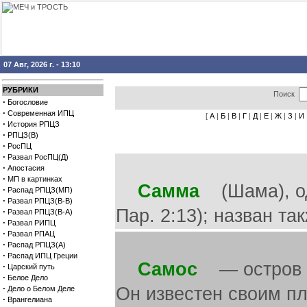
07 Авг, 2026 г. - 13:10
РУБРИКИ
Поиск
·
Богословие
·
Современная ИПЦ
[
А
|
Б
|
В
|
Г
|
Д
|
Е
|
Ж
|
З
|
И
·
История РПЦЗ
·
РПЦЗ(В)
·
РосПЦ
·
Развал РосПЦ(Д)
·
Апостасия
·
МП в картинках
Самма
(Шама), оди
·
Распад РПЦЗ(МП)
·
Развал РПЦЗ(В-В)
Пар. 2:13); назван та
·
Развал РПЦЗ(В-А)
·
Развал РИПЦ
·
Развал РПАЦ
·
Распад РПЦЗ(А)
·
Распад ИПЦ Греции
Самос
— остров о
·
Царский путь
·
Белое Дело
·
Он известен своим п
Дело о Белом Деле
·
Врангелиана