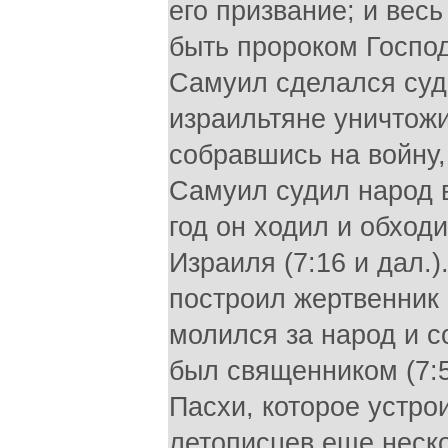
его призвание; и вес
быть пророком Господ
Самуил сделался судь
израильтяне уничтожил
собравшись на войну,
Самуил судил народ во
год он ходил и обход
Израиля (7:16 и дал.)
построил жертвенник
молился за народ и 
был священником (7:5
Пасхи, которое устр
летописцев еще неско