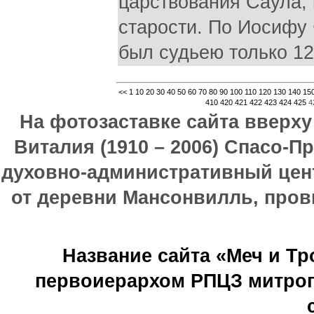
царствования Саула, 
старости. По Иосифу
был судьею только 12
<<
1
10
20
30
40
50
60
70
80
90
100
110
120
130
140
15
410
420
421
422
423
424
425
4
На фотозаставке сайта вверх
Виталия (1910 – 2006) Спасо-П
духовно-административный цен
от деревни Мансонвилль, прови
Название сайта «Меч и Т
первоиерархом РПЦЗ митроп