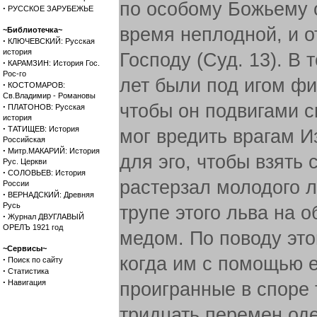
по особому Божьему 
·
РУССКОЕ ЗАРУБЕЖЬЕ
время неплодной, и о
~Библиотечка~
·
КЛЮЧЕВСКИЙ: Русская
история
Господу (Суд. 13). В 
·
КАРАМЗИН: История Гос.
Рос-го
лет были под игом фи
·
КОСТОМАРОВ:
Св.Владимир - Романовы
чтобы он подвигами 
·
ПЛАТОНОВ: Русская
история
·
ТАТИЩЕВ: История
мог вредить врагам И
Российская
·
Митр.МАКАРИЙ: История
для эго, чтобы взять
Рус. Церкви
·
СОЛОВЬЕВ: История
растерзал молодого л
России
·
ВЕРНАДСКИЙ: Древняя
Русь
трупе этого льва на 
·
Журнал ДВУГЛАВЫЙ
ОРЕЛЪ 1921 год
медом. По поводу это
~Сервисы~
когда им с помощью е
·
Поиск по сайту
·
Статистика
·
Навигация
проигранные в споре 
тридцать перемен одеж