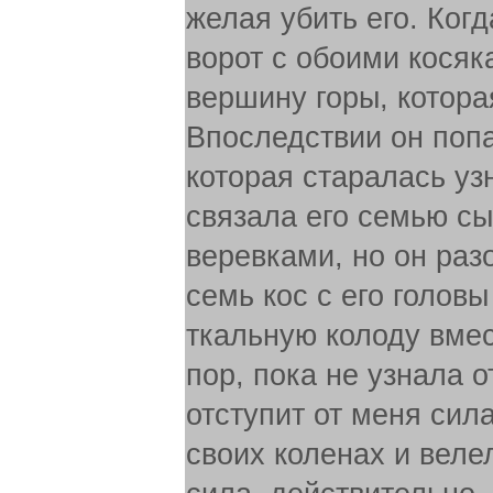
желая убить его. Когд
ворот с обоими косяк
вершину горы, которая
Впоследствии он поп
которая старалась узн
связала его семью с
веревками, но он разо
семь кос с его голов
ткальную колоду вмес
пор, пока не узнала о
отступит от меня сила
своих коленах и велел