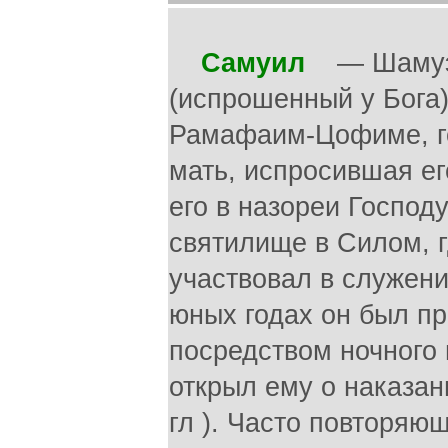
Самуил
— Шамуэль
(испрошенный у Бога
Рамафаим-Цофиме, го
мать, испросившая ег
его в назореи Господ
святилище в Силом, 
участвовал в служени
юных годах он был п
посредством ночного 
открыл ему о наказан
гл ). Часто повторяю