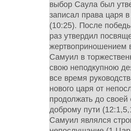
выбор Саула был утве
записал права царя в
(10:25). После побе
раз утвердил посвящ
жертвоприношением в 
Самуил в торжествен
свою неподкупною де
все время руководств
нового царя от непос
продолжать до своей 
доброму пути (12:1,5
Самуил являлся строг
непослушание (1 Цар. 