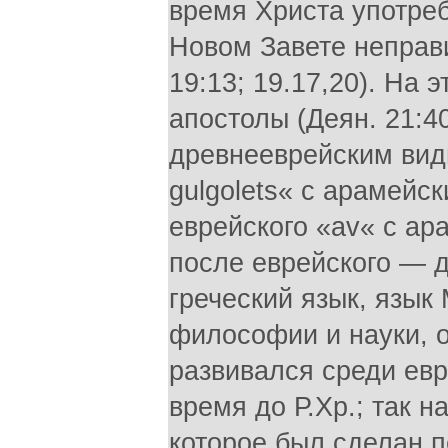
время Христа употреб
Новом Завете неправи
19:13; 19.17,20). На 
апостолы (Деян. 21:40
древнееврейским видн
gulgolets« с арамейски
еврейского «av« с ар
после еврейского — 
греческий язык, язык
философии и науки, о
развивался среди евр
время до Р.Хр.; так 
которое был сделан п