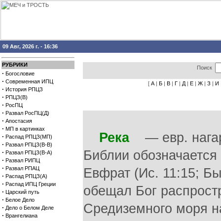
09 Авг, 2026 г. - 16:36
РУБРИКИ
Поиск
·
Богословие
·
Современная ИПЦ
[
А
|
Б
|
В
|
Г
|
Д
|
Е
|
Ж
|
З
|
И
·
История РПЦЗ
·
РПЦЗ(В)
·
РосПЦ
·
Развал РосПЦ(Д)
·
Апостасия
·
МП в картинках
Река
— евр. нагар.
·
Распад РПЦЗ(МП)
·
Развал РПЦЗ(В-В)
Библии обозначается Н
·
Развал РПЦЗ(В-А)
·
Развал РИПЦ
·
Развал РПАЦ
Евфрат (Ис. 11:15; Бы
·
Распад РПЦЗ(А)
·
Распад ИПЦ Греции
обещал Бог распростра
·
Царский путь
·
Белое Дело
Средиземного моря на
·
Дело о Белом Деле
·
Врангелиана