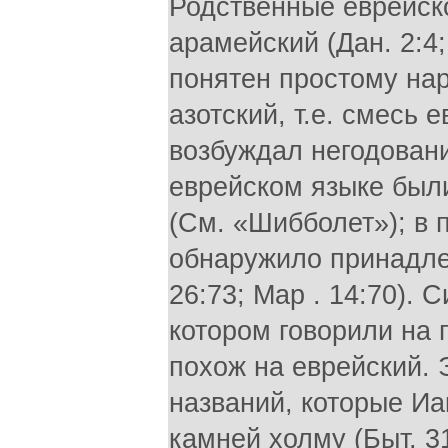
Родственные еврейск
арамейский (Дан. 2:4;
понятен простому наро
азотский, т.е. смесь
возбуждал негодовани
еврейском языке были
(См. «Шибболет»); в
обнаружило принадле
26:73; Map . 14:70). 
котором говорили на 
похож на еврейский. 
названий, которые Иа
камней холму (Быт. 3