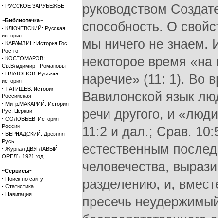
·
руководством Создат
РУССКОЕ ЗАРУБЕЖЬЕ
~Библиотечка~
способность. О свойс
·
КЛЮЧЕВСКИЙ: Русская
история
мы ничего не знаем. 
·
КАРАМЗИН: История Гос.
Рос-го
·
некоторое время «на 
КОСТОМАРОВ:
Св.Владимир - Романовы
·
ПЛАТОНОВ: Русская
наречие» (11: 1). Во
история
·
ТАТИЩЕВ: История
Вавилонской язык лю
Российская
·
Митр.МАКАРИЙ: История
речи другого, и «люд
Рус. Церкви
·
СОЛОВЬЕВ: История
России
11:2 и дал.; Срав. 10
·
ВЕРНАДСКИЙ: Древняя
Русь
естественным послед
·
Журнал ДВУГЛАВЫЙ
ОРЕЛЪ 1921 год
человечества, вырази
~Сервисы~
·
Поиск по сайту
разделению, и, вмест
·
Статистика
·
Навигация
пресечь неудержимый 