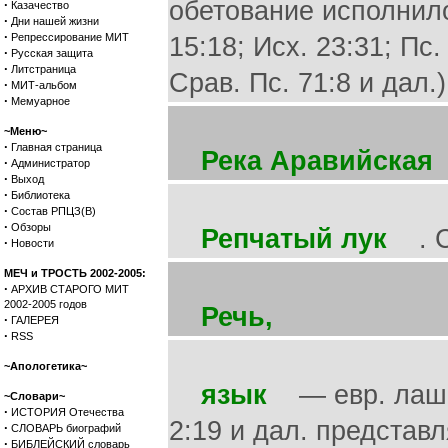
обетование исполнил
·
Казачество
·
Дни нашей жизни
·
Репрессирование МИТ
15:18; Исх. 23:31; Пс.
·
Русская защита
·
Литстраница
Срав. Пс. 71:8 и дал.)
·
МИТ-альбом
·
Мемуарное
~Меню~
·
Главная страница
Река Аравийская
(
·
Администратор
·
Выход
·
Библиотека
·
Состав РПЦЗ(В)
·
Обзоры
Репчатый лук
. С
·
Новости
МЕЧ и ТРОСТЬ 2002-2005:
·
АРХИВ СТАРОГО МИТ
2002-2005 годов
Речь,
·
ГАЛЕРЕЯ
·
RSS
~Апологетика~
язык
— евр. лашои
~Словари~
·
ИСТОРИЯ Отечества
2:19 и дал. представ
·
СЛОВАРЬ биографий
·
БИБЛЕЙСКИЙ словарь