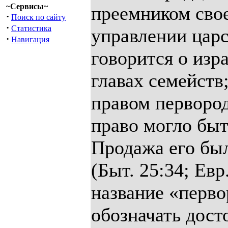
~Сервисы~
преемником свое
·
Поиск по сайту
·
Статистика
управлении царс
·
Навигация
говорится о изр
главах семейств
правом первородс
право могло быть
Продажа его бы
(Быт. 25:34; Евр
название «перво
обозначать дост