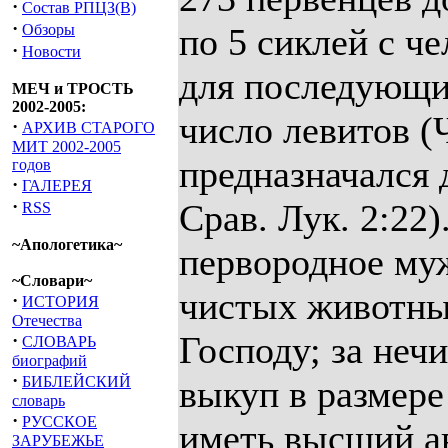
·
Состав РПЦЗ(В)
·
Обзоры
по 5 сиклей с ч
·
Новости
для последующ
МЕЧ и ТРОСТЬ
2002-2005:
число левитов (Ч
·
АРХИВ СТАРОГО
МИТ 2002-2005
предназначался д
годов
·
ГАЛЕРЕЯ
·
Срав. Лук. 2:22)
RSS
~Апологетика~
первородное муж
~Словари~
чистых животны
·
ИСТОРИЯ
Отечества
Господу; за не
·
СЛОВАРЬ
биографий
·
БИБЛЕЙСКИЙ
выкуп в размере
словарь
·
РУССКОЕ
иметь высший ав
ЗАРУБЕЖЬЕ