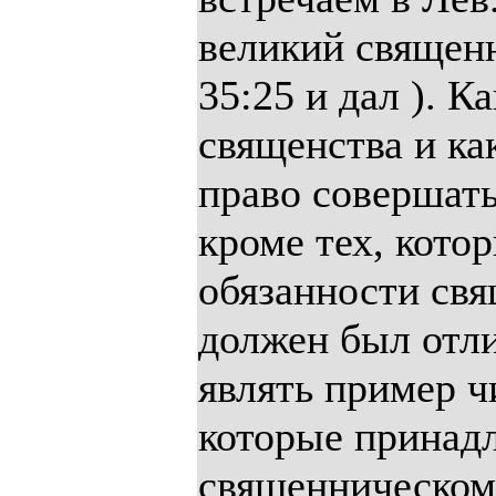
великий священ
35:25 и дал ). К
священства и ка
право совершать
кроме тех, кото
обязанности св
должен был отл
являть пример ч
которые принад
священническом