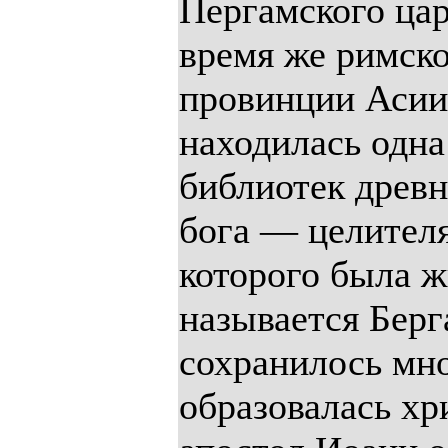
Пергамского царс
время же римско
провинции Асии 
находилась одн
библиотек древн
бога — целител
которого была ж
называется Берг
сохранилось мно
образовалась хр