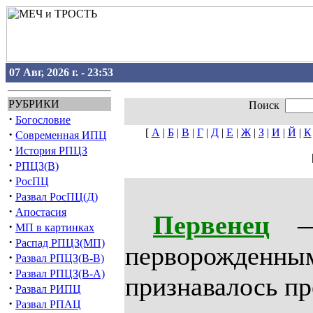
07 Авг, 2026 г. - 23:53
РУБРИКИ
Поиск
·
Богословие
[
А
|
Б
|
В
|
Г
|
Д
|
Е
|
Ж
|
З
|
И
|
Й
|
К
·
Современная ИПЦ
·
История РПЦЗ
·
РПЦЗ(В)
·
РосПЦ
·
Развал РосПЦ(Д)
·
Апостасия
Первенец
— е
·
МП в картинках
·
Распад РПЦЗ(МП)
перворожденным
·
Развал РПЦЗ(В-В)
·
Развал РПЦЗ(В-А)
признавалось п
·
Развал РИПЦ
·
Развал РПАЦ