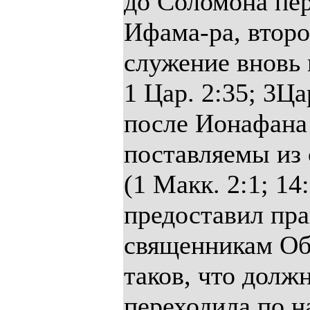
до Соломона пе
Ифама-ра, второ
служение вновь 
1 Цар. 2:35; 3Ца
после Ионафана
поставляемы из
(1 Макк. 2:1; 14
предоставил пра
священникам Об
таков, что долж
переходила по на