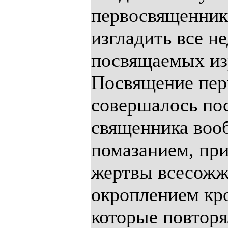
первосвященник
изгладить все н
посвящаемых изр
Посвящение пер
совершалось пос
священника воо
помазанием, пр
жертвы всесожж
окроплением кр
которые повторя