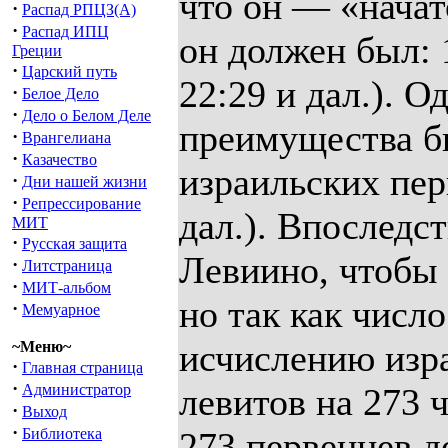
что он — «начат
·
Распад РПЦЗ(А)
·
Распад ИПЦ
он должен был: 
Греции
·
Царский путь
22:29 и дал.). О
·
Белое Дело
·
Дело о Белом Деле
преимущества б
·
Врангелиана
·
Казачество
израильских пер
·
Дни нашей жизни
·
Репрессирование
дал.). Впоследс
МИТ
·
Русская защита
Левиино, чтобы 
·
Литстраница
·
МИТ-альбом
но так как числ
·
Мемуарное
исчислению изр
~Меню~
·
Главная страница
·
Администратор
левитов на 273 ч
·
Выход
·
Библиотека
273 первенцев д