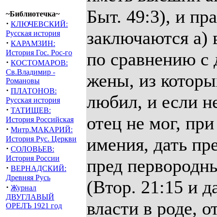
Быт. 49:3), и пр
~Библиотечка~
·
КЛЮЧЕВСКИЙ:
заключаются а) 
Русская история
·
КАРАМЗИН:
История Гос. Рос-го
по сравнению с 
·
КОСТОМАРОВ:
Св.Владимир -
жены, из которы
Романовы
·
ПЛАТОНОВ:
любил, и если н
Русская история
·
ТАТИЩЕВ:
отец не мог, пр
История Российская
·
Митр.МАКАРИЙ:
имения, дать п
История Рус. Церкви
·
СОЛОВЬЕВ:
История России
пред первород
·
ВЕРНАДСКИЙ:
Древняя Русь
(Втор. 21:15 и д
·
Журнал
ДВУГЛАВЫЙ
власти в роде, о
ОРЕЛЪ 1921 год