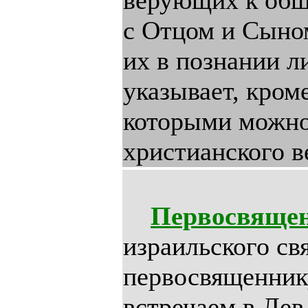
верующих к обще
с Отцом и Сыном
их в познании л
указывает, кроме
которыми можно
христианского в
Первосвяще
израильского с
первосвященник
встречаем в Лев. 