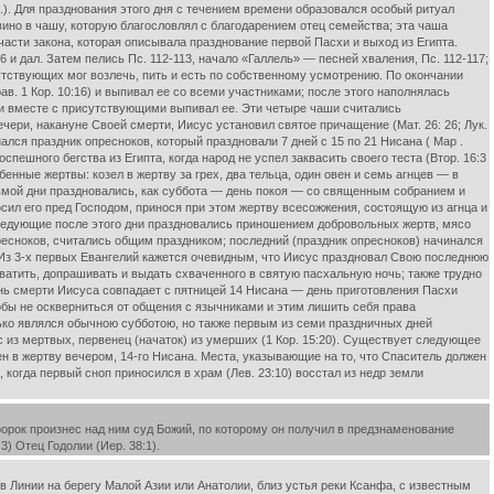
дал.). Для празднования этого дня с течением времени образовался особый ритуал
вино в чашу, которую благословлял с благодарением отец семейства; эта чаша
асти закона, которая описывала празднование первой Пасхи и выход из Египта.
 и дал. Затем пелись Пс. 112-113, начало «Галлель» — песней хваления, Пс. 112-117;
утствующих мог возлечь, пить и есть по собственному усмотрению. По окончании
. 1 Кор. 10:16) и выпивал ее со всеми участниками; после этого наполнялась
шу и вместе с присутствующими выпивал ее. Эти четыре чаши считались
ери, накануне Своей смерти, Иисус установил святое причащение (Мат. 26: 26; Лук.
нался праздник опресноков, который праздновали 7 дней с 15 по 21 Нисана ( Map .
оспешного бегства из Египта, когда народ не успел заквасить своего теста (Втор. 16:3
енные жертвы: козел в жертву за грех, два тельца, один овен и семь агнцев — в
едьмой дни праздновались, как суббота — день покоя — со священным собранием и
осил его пред Господом, принося при этом жертву всесожжения, состоящую из агнца и
. Следующие после этого дни праздновались приношением добровольных жертв, мясо
опресноков, считались общим праздником; последний (праздник опресноков) начинался
. Из 3-х первых Евангелий кажется очевидным, что Иисус праздновал Свою последнюю
хватить, допрашивать и выдать схваченного в святую пасхальную ночь; также трудно
ень смерти Иисуса совпадает с пятницей 14 Нисана — день приготовления Пасхи
чтобы не оскверниться от общения с язычниками и этим лишить себя права
олько являлся обычною субботою, но также первым из семи праздничных дней
ес из мертвых, первенец (начаток) из умерших (1 Кор. 15:20). Существует следующее
ен в жертву вечером, 14-го Нисана. Места, указывающие на то, что Спаситель должен
, когда первый сноп приносился в храм (Лев. 23:10) восстал из недр земли
рок произнес над ним суд Божий, по которому он получил в предзнаменование
3) Отец Годолии (Иер. 38:1).
 в Линии на берегу Малой Азии или Анатолии, близ устья реки Ксанфа, с известным