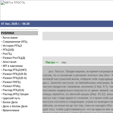
07 Авг, 2026 г. - 06:28
РУБРИКИ
·
Богословие
·
Современная ИПЦ
·
История РПЦЗ
·
РПЦЗ(В)
·
РосПЦ
·
Развал РосПЦ(Д)
·
Апостасия
Пастух —
евр.
·
МП в картинках
·
Распад РПЦЗ(МП)
роэ. Пастух. Предки евреев, во время патриархов
·
Развал РПЦЗ(В-В)
слугам, но и сыновьям и дочерям знатных лиц (Быт. 3
·
Развал РПЦЗ(В-А)
кочевой пастушеской жизни, избрали себе подходящее 
·
Развал РИПЦ
дал.). Занятие пастухов, по библейскому описанию, б
·
Развал РПАЦ
частью продуктов, например, молоком (1 Кор. 9:7); т
·
Распад РПЦЗ(А)
постоянно подвергался опасности от диких зверей, нап
·
Распад ИПЦ Греции
плаща, вероятно, из овечьей шкуры (Иер. 43.12), мешк
·
пастух пас стадо вдали от селения, то строил себе ша
Царский путь
·
пастуха состояло в следующем: утром он выводил свое
Белое Дело
убегала, он искал ее до тех пор, пока не находил (Иез
·
Дело о Белом Деле
(для того, чтобы удостовериться, что ни одна из них 
·
Врангелиана