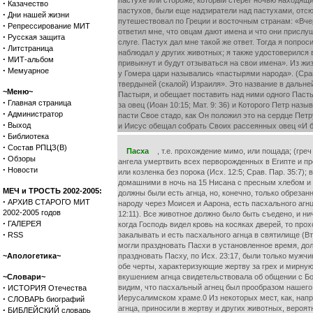
пастухе или стороже, который стерег ночью находящих
·
Казачество
пастухов, были еще надзиратели над пастухами, отсюд
·
Дни нашей жизни
путешествовал по Греции и восточным странам: «Вчер
·
Репрессирование МИТ
ответил мне, что овцам дают имена и что они прислуш
·
Русская защита
слуге. Пастух дал мне такой же ответ. Тогда я попрос
·
Литстраница
наблюдал у других животных; я также удостоверился в 
·
МИТ-альбом
привыкнут и будут отзываться на свои имена». Из жи
·
Мемуарное
у Гомера цари назывались «пастырями народа». (Срав. 
твердыней (скалой) Израиля». Это название в дальней
~Меню~
Пастыря, и обещает поставить над ними одного Пасты
·
Главная страница
за овец (Иоан 10:15; Мат. 9: 36) и Которого Петр на
·
Администратор
пасти Свое стадо, как Он положил это на сердце Петру
·
Выход
и Иисус обещал собрать Своих рассеянных овец «И бу
·
Библиотека
·
Состав РПЦЗ(В)
Пасха
, т.е. прохождение мимо, или пощада; (греч 
·
Обзоры
ангела умертвить всех перворожденных в Египте и пр
·
Новости
или козленка без порока (Исх. 12:5; Срав. Пар. 35:7)
домашними в ночь на 15 Нисана с пресным хлебом и г
МЕЧ и ТРОСТЬ 2002-2005:
должны были есть агнца, но, конечно, только обреза
·
АРХИВ СТАРОГО МИТ
народу через Моисея и Аарона, есть пасхального агн
2002-2005 годов
12:11). Все животное должно было быть съедено, и ни
·
ГАЛЕРЕЯ
когда Господь видел кровь на косяках дверей, то про
·
RSS
закалывать и есть пасхального агнца в святилище (Вто
могли праздновать Пасхи в установленное время, долж
~Апологетика~
праздновать Пасху, по Исх. 23:17, были только мужч
обе черты, характеризующие жертву за грех и мирную
~Словари~
вкушением агнца свидетельствовала об общении с Бог
·
видим, что пасхальный агнец был прообразом нашего 
ИСТОРИЯ Отечества
·
Иерусалимском храме.0 Из некоторых мест, как, наприм
СЛОВАРЬ биографий
агнца, приносили в жертву и других животных, вероя
·
БИБЛЕЙСКИЙ словарь