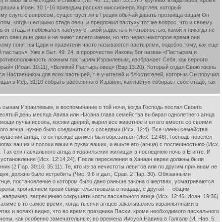
) и заботы о молодых и слабых (Ис. 40: 11, Быт 33:13) У крупных владельцев, кроме
страции к Иоан. 10 1-16 приводим рассказ миссионера Хартлея, который
оему слуге с вопросом, существует ли в Греции обычай давать прозвища овцам Он
этом, когда шел мимо стада овец, и предложил пастуху тот же вопрос, что и своему
сь от стада и побежала к пастуху с такой радостью и готовностью, какой я никогда не
 его овец еще дики и не знают своего имени, но что через некоторое время они
сякому понятны Цари и правители часто называются пастырями, подобно тому, как еще
ой пастырь». Уже в Быт. 49: 24, в пророчестве Иакова Бог назван «Пастырем и
 в противоположность ложным пастырям Израилевым, изображает Себя, как верного
рый» (Иоан. 10:11), «Великий Пастырь овец» (Евр 13:20), Который отдал Свою жизнь
яется Наставником для всех пастырей, т е учителей и блюстителей, которым Он поручил
ещал в Иер. 31:10 собрать рассеянного Израиля, как пастух собирает свое стадо, так
ть сынам Израилевым, в воспоминание о той ночи, когда Господь послал Своего
В десятый день месяца Авива или Нисана глава семейства выбирал однолетнего агнца
 помощи пучка иссопа, косяки дверей, жарил все животное и ел его вместе со своими
ого агнца, нужно было соединиться с соседями (Исх. 12:4). Все члены семейства
кушении агнца, то он прежде должен был обрезаться (Исх. 12:48), Господь повелел
огах ваших и посохи ваши в руках ваших, и ешьте его (агнца) с поспешностью» (Исх.
ь. Так ели пасхального агнца в израильских жилищах в последнюю ночь в Египте. И
е установление (Исх. 12:14,24). После переселения в Ханаан евреи должны были
к (2 Пар. 30:16; 35:11). Те, кто из-за нечистоты левитов или по другим причинам не
я, должно было истребить (Чис. 9:6 и дал.; Срав. 2 Пар. 30). Обязанными
гнце, постановление о котором было дано раньше закона о жертвах, усматриваются
тороны, кроплением крови свидетельствовала о пощаде, с другой — общим
 например, запрещению сокрушать кости пасхального агнца (Исх. 12:46; Иоан. 19:36)
усалиме в то самое время, когда тысячи агнцев закалывались израильтянами в
злятах и волах) видно, что во время праздника Пасхи, кроме необходимого пасхального
ены, как особенно замечательные: во времена Иисуса Навина в Галгале (И. Нав. 5: