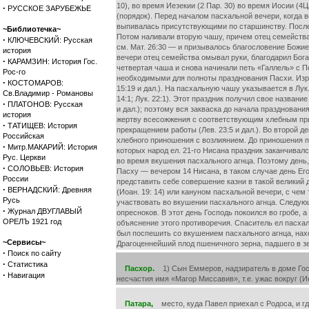
10), во время Иезекии (2 Пар. 30) во время Иосии (4Ц
·
РУССКОЕ ЗАРУБЕЖЬЕ
(порядок). Перед началом пасхальной вечери, когда 
выпивалась присутствующими по старшинству. После э
~Библиотечка~
Потом наливали вторую чашу, причем отец семейства, 
·
КЛЮЧЕВСКИЙ: Русская
см. Мат. 26:30 — и призывалось благословение Божие
история
вечери отец семейства омывал руки, благодарил Бога
·
КАРАМЗИН: История Гос.
четвертая чаша и снова начинали петь «Галлель» с П
Рос-го
необходимыми для полноты празднования Пасхи. Изред
·
КОСТОМАРОВ:
15:19 и дал.). На пасхальную чашу указывается в Лук.
Св.Владимир - Романовы
14:1; Лук. 22:1). Этот праздник получил свое названи
·
ПЛАТОНОВ: Русская
и дал.); поэтому вся закваска до начала праздновани
история
жертву всесожжения с соответствующим хлебным прино
·
ТАТИЩЕВ: История
прекращением работы (Лев. 23:5 и дал.). Во второй д
Российская
хлебного приношения с возлиянием. До приношения пе
·
Митр.МАКАРИЙ: История
которых народ ел. 21-го Нисана праздник заканчивалс
Рус. Церкви
во время вкушения пасхального агнца. Поэтому день,
·
СОЛОВЬЕВ: История
Пасху — вечером 14 Нисана, в таком случае день Его
России
представить себе совершение казни в такой великий 
·
ВЕРНАДСКИЙ: Древняя
(Иоан. 19: 14) или кануном пасхальной вечери, с чем
Русь
участвовать во вкушении пасхального агнца. Следующ
·
Журнал ДВУГЛАВЫЙ
опресноков. В этот день Господь покоился во гробе, 
ОРЕЛЪ 1921 год
объяснение этого противоречия. Спаситель ел пасхал
был поспешить со вкушением пасхального агнца, наход
~Сервисы~
Драгоценнейший плод пшеничного зерна, падшего в зе
·
Поиск по сайту
·
Статистика
Пасхор.
1) Сын Еммеров, надзиратель в доме Госп
·
Навигация
несчастия имя «Магор Миссавив», т.е. ужас вокруг (Иер
Патара,
место, куда Павел приехал с Родоса, и где