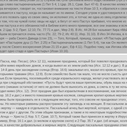
ся в загоне овец (Иоан 10:3) Служба пастуха требовала много бодрствования (Лук 2-8
а слово пастыреначальник (1 Пет 5 4; 1 Цар. 28.1; Срав. Быт 47-6). В качестве иллю
а вечером», говорит он, «остановил внимание на тексте Иоан 10 3, я обратился к св
иваются к пастуху, когда он называет их по имени. Сегодня утром я удостоверился в 
ил его позвать одну из своих овец; он исполнил это, и тотчас же одна из овец отделила
том, что на чужой голос овцы не идут, а бегут от него Пастух прибавил, что многие из
зни пастуха и его обязанностей в Библии взято много примеров; все они знакомы и в
2 Цар. 5-2; Прит. 12:10; Пс. 77:71 и дал.; Мер 2:8). В Ис. 44:28 Бог называет Кира «М
шем встречается очень часто (Пс. 22; 79-2; Ис 40:11; Иер. 31:10). В Иез 34 Иегова,
ря — раба Своего Давида (стих 23), — Того, Который, пришед, сказал: «Я Пастырь доб
зывает «Пастырем душ (1 Пет. 2:25) и Пастыреначальником (1 Пет 5:4), так как Он явл
 после Своего воскресения (Иоан 21:15 и дал.; Еф 4:11). Подобно тому, как Иегова об
дет одно стадо и один Пастырь» (Иоан 10.16).
Пасха, евр. Песах); (Исх 12 11), название праздника, который Бог повелел празднова
ойти мимо еврейских домов, и когда вывел их из земли рабства (Исх. 12:12 и дал.). 
; в 14-й день при захождении солнца (Втор. 16:6) закалывал его, мазал его кровью, при
орькими травами (Исх. 12:8). Если семейство было так мало, что не могло съесть цел
нные.Если пришелец, поселившийся среди израильского народа, желал участвовать во в
ца при следующей обстановке: «Пусть будут чресла ваши препоясаны, обувь ваша на н
чего (никаких остатков) от него не должно было выносить из дома, а сжечь в ту же ноч
ходил мимо (Исх. 12). Этот праздник дан был израильтянам в воспоминание, как вечно
р. 16:2 и дал.) и вместо помазания кровью косяков, священник кропил кровью жертвенни
ны были праздновать ее в следующем месяце; того, кто совсем не праздновал этого дн
ины. Но некоторые раввины распространили эту заповедь и на женщин. В пасхальном а
 жертву — каждую в отдельности. Пасхальный агнец был жертвой, которая, с одной с
ом и друг с другом. По этим общим признакам, а также и по некоторым подробностям,
Агнца — Христа (1 Кор. 5:7; Срав. 10:7), Который также был принесен в жертву в Иер
ер, Втор. 16:1 и дал. (о мелком и крупном скоте) и 2 Пар. 35:7 и дал. (об агнцах, ко
тно, в качестве добровольных и мирных жертв. Следующие пасхальные праздники отмеч