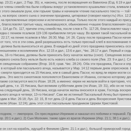
ар. 23:21 и дал.; 2 Пар. 35); и, наконец, после возвращения из Вавилона (Езд. 6:19 и 
все члены семейства были собраны вокруг установленного кушаньями стола, вливали 
того омывали руки, ели горькие травы и начинали чтение пасхального текста — той ч
на вопрос своего сына о значении праздника, цитировал (говорил наизусть) Исх. 12:26
 на преломленные опресноки и испеченного агнца. Только после этого каждый из прис
, благословлял третью чашу, называвшуюся, обыкновенно «чашею благословения» (срав
с. 114 до Пс. 117, причем отец семейства, после слов в Пс. 117:26, благословлял ча
ка с пением псалмов 119-136 прибавляли пятую чашу. Во время такой пасхальной веч
 22:17; на пение псалмов в Мат. 26:30; Map. 14: 26. Сразу после праздника Пасхи начи
е от того, что в эти семь дней разрешалось есть только пресный хлеб в воспоминание п
я должна была выноситься из дома. В каждый из дней этого праздника приносились особ
шением и возлиянием Исх. 12:15 и дал.; 13:6 и дал.; Чис. 28:17 и дал. Первый и с
ень, 16-го Нисана, должны были приносить Богу начаток жатвы (сноп). Священник возн
рвого снопа Богу нельзя было есть нового хлеба со своего поля (Лев. 23: 9 и дал.)
я священным собранием (Втор. 16:8; срав. Чис. 28:24). Оба эти праздника, Пасхи и 
 в который ели пасхального агнца, называется у Map. 14:12 первым днем опресноков
 смерти приходится на 15 Нисана, или в самый день Пасхи; но вряд ли евреи могли с
день. Это место синоптиков пополняется Евангелием от Иоанна, согласно которому д
 также согласуется место Иоан. 18:28, а именно: евреи не желали войти в преторию, 
ий день, т.е. 15 Нисана, был великим субботним днем (по Иоан, 19: 31), ибо он не т
а на следующий день, 16 Нисана, когда начаток жатвы вносился в храм, Господь воскр
ьного агнца в четверг, 13-го Нисана*. Сам же истинный Пасхальный Агнец был принес
им в Мат. 26:18; Лук. 22: 15, В тот день (2-й день Пасхи и день Воскресения Христова
млю (Иоан. 12:24); день этот стал пасхальным праздником Церкви Христовой.
однем, — лжепророк. Он преследовал Иеремию и наказал его побоями и тюрьмой. Про
. 20:1 и дал.). 2) Сын Молхиин. также один из врагов Иеремии (Иер. 21:1; 38:1 и дал.). 
 он сел на корабль, идущий в Финикию (Деян. 21:1 и дал.), большой приморский город