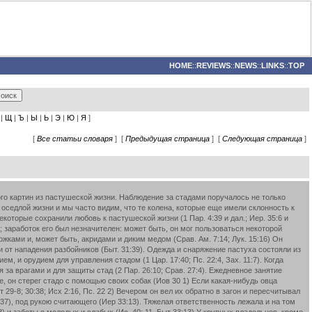
HOME
::
REVIEWS
::
NEWS
::
LINKS
::
TOP
|
Щ
|
Ъ
|
Ы
|
Ь
|
Э
|
Ю
|
Я
]
[
Все статьи словаря
] [
Предыдущая страница
] [
Следующая страница
]
го картин из пастушеской жизни. Наблюдение за стадами поручалось не только
к оседлой жизни и мы часто видим, что те колена, которые еще имели склонность к
которые сохранили любовь к пастушеской жизни (1 Пар. 4:39 и дал.; Иер. 35:6 и
); заработок его был незначителен: может быть, он мог пользоваться некоторой
жками и, может быть, акридами и диким медом (Срав. Ам. 7:14; Лук. 15:16) Он
ти от нападения разбойников (Быт. 31:39). Одежда и снаряжение пастуха состояли из
м, и орудием для управления стадом (1 Цар. 17:40; Пс. 22:4, Зах. 11:7). Когда
 за врагами и для защиты стад (2 Пар. 26:10; Срав. 27:4). Ежедневное занятие
е, он стерег стадо с помощью своих собак (Иов 30 1) Если какая-нибудь овца
т 29-8; 30:38; Исх 2:16, Пс. 22 2) Вечером он вел их обратно в загон и пересчитывал
0 37), под рукою считающего (Иер 33:13). Тяжелая ответственность лежала и на том