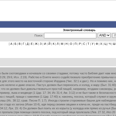
Электронный словарь
Поиск
[
А
|
Б
|
В
|
Г
|
Д
|
Е
|
Ж
|
З
|
И
|
Й
|
К
|
Л
|
М
|
Н
|
О
|
П
|
Р
|
С
|
Т
|
У
|
Ф
|
Х
|
Ц
|
Ч
|
Ш
 были скотоводами и кочевали со своими стадами; потому часто Библия дает нам мно
0:29; 29:6; Исх. 2:19). Рабство в Египте много содействовало приобретению привычки 
для этого место на восточной стороне Иордана (Чис. 32:1 и дал.). Но и помимо них, не
ыло нелегко и даже опасно. Пастух должен был переносить и холод, и жару (Быт. 31:40
ак что он должен был довольствоваться простой пищей, например, ягодами сикоморы, ро
ример, льва и медведя (1 Цар. 17: 34; Ис 31:4; Ам. 3:12) и не был также в безопаснос
а с пищей, пращи с камнями (1 Цар. 17:40) и, наконец, посоха, который служил и оружие
лаш (Ис. 38:12; срав. Песни П. 1:7). Иногда строили сторожевые башни для наблюдения
 стадо из загона (Иоан 10:4), идя перед своими овцами и клича их, придя на пастбищ
 34:12; Лук. 15: 4) Он должен был поить их из корыта (у колодца или прямо из ручья (Бы
не пропала (при помощи своего посоха, под который овца пролезала (Лев. 27 32, Иез 2