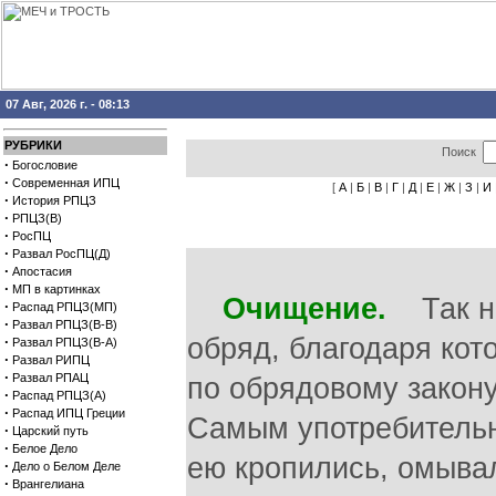
07 Авг, 2026 г. - 08:13
РУБРИКИ
Поиск
·
Богословие
·
Современная ИПЦ
[
А
|
Б
|
В
|
Г
|
Д
|
Е
|
Ж
|
З
|
И
·
История РПЦЗ
·
РПЦЗ(В)
·
РосПЦ
·
Развал РосПЦ(Д)
·
Апостасия
·
МП в картинках
Очищение.
Так на
·
Распад РПЦЗ(МП)
·
Развал РПЦЗ(В-В)
обряд, благодаря ко
·
Развал РПЦЗ(В-А)
·
Развал РИПЦ
·
Развал РПАЦ
по обрядовому закону
·
Распад РПЦЗ(А)
·
Распад ИПЦ Греции
Самым употребительн
·
Царский путь
·
Белое Дело
ею кропились, омывал
·
Дело о Белом Деле
·
Врангелиана