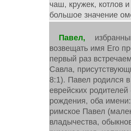
чаш, кружек, котлов 
большое значение омо
Павел,
избранный Богом апостол Иисуса Христа, «чтобы возвещать имя Его пред народами и сынами израилевыми». В первый раз встречаем мы апостола язычников под именем Савла, присутствующим при убиении Стефана (Деян. 7:58; 8:1). Павел родился в Тарсе Киликийском (Деян. 22:3), от еврейских родителей (Фил. 3:5), и имел, вероятно, с самого рождения, оба имени: еврейское Савл (испрошенный), и римское Павел (маленький), так как евреи в течение римского владычества, обыкновенно, носили одно еврейское и одно римское имя, например, Иоанн Марк, Иисус Иуст (Деян. 12:12; Кол. 4:11) и пр. Отец его был фарисей (Деян. 23: 1) и имел права римского гражданина (Деян. 22:28). Павел в раннем детстве был послан в Иерусалим, где воспитывался у ног мудрого Гамалиила (22:3) и где сделался ревностным сторонником фарисейской секты (Фил. 3:5). Кроме того, он в молодости был обучен ремеслу — деланию палаток (Деян. 18:3; 20:34; 2 Фес. 3: 8) по еврейскому принципу: «кто не учит сына своего ремеслу, тот учит его воровать». Быстрое распространение христианства возбудило пылкого молодого фарисея к противодействию. Стефан провидел уже тогда, что христианство вытеснит иудейство и его резкие слова о том, что «Христос Назорей разрушит место сие (иерусалимский храм) и переменит обычаи, которые передал нам Моисей, казались евреям хульными словами (Деян. 6: 13 и дал.), за которые следовало наказание смертью. Савл одобрял убиение Стефана и стерег одежды тех, которые побивали Стефана камнями. Затем он стал злейшим гонителем христиан, выискивал их в домах, предавал их суду и подавал свой голос на их убиение (Деян. 8:3; 22:4; 26: 10; 1 Кор. 15:9; Гал. 1:23; 1 Тим. 1: 13). Из Деян. 26:10 заключают, что в то время Павлу, как имевшему право голоса члену синедриона, было приблизительно 30 лет. Для него было недостаточно, что он истреблял церковь в Иерусалиме; он достал себе полномочие от синедриона для поездки в Дамаск, чтобы и там делать то же. Близ Дамаска явился ему Иисус и сказал: «Савл, Савл, что ты гонишь Меня?» Ослепленный видением, Савл упал на землю и его пришлось вести за руку в город, где Господь через Своего ученика Ананию призвал его быть Своим избранным сосудом и возвратил ему зрение. Он крестился, примкнул к ученикам и начал сейчас же проповедовать в синагогах Евангелие о Христе. Мы имеем три подробных описания об обращении Павла (Деян. 9:1 и дал.; 22: