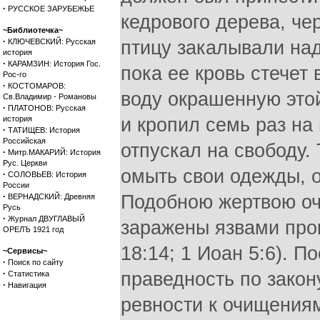
·
РУССКОЕ ЗАРУБЕЖЬЕ
кедрового дерева, че
~Библиотечка~
·
КЛЮЧЕВСКИЙ: Русская
птицу закалывали над
история
·
КАРАМЗИН: История Гос.
пока ее кровь стечет 
Рос-го
·
КОСТОМАРОВ:
воду окрашенную это
Св.Владимир - Романовы
·
ПЛАТОНОВ: Русская
история
и кропил семь раз на
·
ТАТИЩЕВ: История
Российская
отпускал на свободу.
·
Митр.МАКАРИЙ: История
Рус. Церкви
омыть свои одежды, о
·
СОЛОВЬЕВ: История
России
·
Подобною жертвою оч
ВЕРНАДСКИЙ: Древняя
Русь
·
Журнал ДВУГЛАВЫЙ
заражены язвами прока
ОРЕЛЪ 1921 год
18:14; 1 Иоан 5:6). 
~Сервисы~
·
Поиск по сайту
·
праведность по закон
Статистика
·
Навигация
ревности к очищения