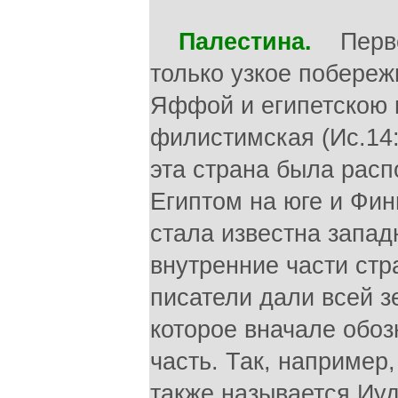
Палестина.
Первоначально это название обозначало только узкое побережье в юго-западной части Ханаана, между Яффой и египетскою границею — Палешет или земля филистимская (Ис.14:29; Иер 25:20); но благодаря тому, что эта страна была расположена при море, на пути между Египтом на юге и Финикией, Сирией и Ассирией на севере, она стала известна западному миру раньше, нежели прочие внутренние части страны. Поэтому греческие и римские писатели дали всей земле, населенной евреями, название, которое вначале обозначало только маленькую западную ее часть. Так, например, Птолемей говорит о Палестине, которая также называется Иудеею. С тех пор израильскую землю стали называть Палестиной. Эта Ханаанская земля (Быт. 125; Деян. 7:11), в которой патриархи жили, как пришельцы, и которой сыны Израилевы после выхода из Египта овладели, под предводительством Иисуса Навина. Она называлась ими различно, например: «земля евреев» (Быт. 40-15); «земля сынов Израилевых» (И. Нав. 11:22); «земля Израилева» (1 Цар. 13:19; Мат 2-21). Это последнее название после смерти Соломона стало употребляться в более узком смысле, обозначая только северную часть Палестины, именно, царство 10 колен Израилевых (4 Цар. 5: 2; сравни «Израиль»); «Иудея» (Аг. 1:1); «Иудейская земля» (Иер. 39: 10; Неем. 5:14); «Иудея» (Лук. 1: 5, 2-4; Деян 1:8); это последнее название обозначает в более узком смысле только часть Палестины, в противоположность Самарии и Галилее; земля Господня «(Ис. 14 2; Ос. 9:3), «Святая земля» (Зах. 2:12; это название получило особенное значение после того, как Сын Божий жил, страдал, умер и воскрес в этой земле), и «обетованная земля» (Евр. 11: 9), те. земля, которую Бог обещал Аврааму (Быт. 15:18). Согласно этому обещанию, Израильская земля должна была простир