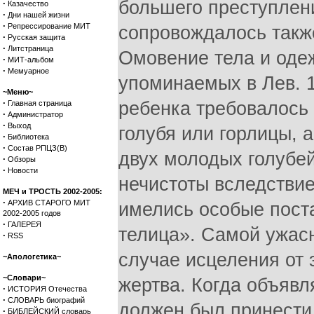
большего преступлен
·
Казачество
·
Дни нашей жизни
·
Репрессирование МИТ
сопровождалось так
·
Русская защита
·
Литстраница
Омовение тела и оде
·
МИТ-альбом
·
Мемуарное
упоминаемых в Лев. 1
~Меню~
·
ребенка требовалось 
Главная страница
·
Администратор
·
Выход
голубя или горлицы, 
·
Библиотека
·
Состав РПЦЗ(В)
двух молодых голубей 
·
Обзоры
·
Новости
нечистоты вследствие
МЕЧ и ТРОСТЬ 2002-2005:
·
АРХИВ СТАРОГО МИТ
имелись особые поста
2002-2005 годов
·
ГАЛЕРЕЯ
телица». Самой ужасн
·
RSS
случае исцеления от 
~Апологетика~
~Словари~
жертва. Когда объявл
·
ИСТОРИЯ Отечества
·
СЛОВАРЬ биографий
должен был принести 
·
БИБЛЕЙСКИЙ словарь