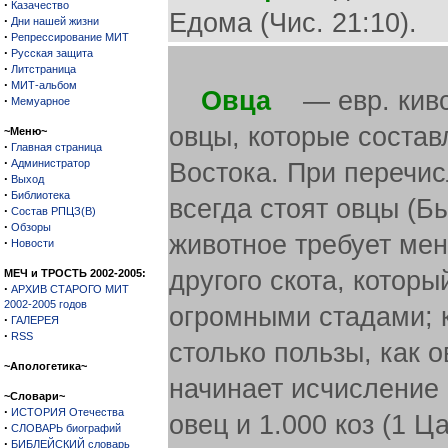
·
Казачество
Едома (Чис. 21:10).
·
Дни нашей жизни
·
Репрессирование МИТ
·
Русская защита
·
Литстраница
·
МИТ-альбом
Овца
— евр. кивса
·
Мемуарное
овцы, которые соста
~Меню~
·
Главная страница
·
Администратор
Востока. При перечис
·
Выход
·
Библиотека
всегда стоят овцы (Бы
·
Состав РПЦЗ(В)
·
Обзоры
животное требует мен
·
Новости
другого скота, которы
МЕЧ и ТРОСТЬ 2002-2005:
·
АРХИВ СТАРОГО МИТ
2002-2005 годов
огромными стадами; к
·
ГАЛЕРЕЯ
·
RSS
столько пользы, как 
~Апологетика~
начинает исчисление 
~Словари~
·
ИСТОРИЯ Отечества
овец и 1.000 коз (1 Ц
·
СЛОВАРЬ биографий
·
БИБЛЕЙСКИЙ словарь