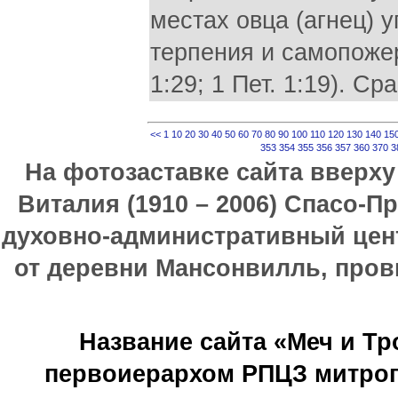
местах овца (агнец) у
терпения и самопожер
1:29; 1 Пет. 1:19). Ср
<<
1
10
20
30
40
50
60
70
80
90
100
110
120
130
140
15
353
354
355
356
357
360
370
3
На фотозаставке сайта вверх
Виталия (1910 – 2006) Спасо-П
духовно-административный цен
от деревни Мансонвилль, прови
Название сайта «Меч и Т
первоиерархом РПЦЗ митроп