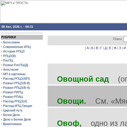
08 Авг, 2026 г. - 09:31
РУБРИКИ
Поиск
·
Богословие
·
Современная ИПЦ
[
А
|
Б
|
В
|
Г
|
Д
|
Е
|
Ж
|
З
|
И
·
История РПЦЗ
·
РПЦЗ(В)
·
РосПЦ
·
Развал РосПЦ(Д)
·
Апостасия
·
МП в картинках
Овощной сад
(ого
·
Распад РПЦЗ(МП)
·
Развал РПЦЗ(В-В)
·
Развал РПЦЗ(В-А)
·
Развал РИПЦ
·
Развал РПАЦ
Овощи.
См. «Мяс
·
Распад РПЦЗ(А)
·
Распад ИПЦ Греции
·
Царский путь
·
Белое Дело
·
Дело о Белом Деле
Овоф,
одно из лаг
·
Врангелиана