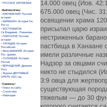
14.000 овец (Иов. 42
·
РУССКОЕ ЗАРУБЕЖЬЕ
675.000 овец (Чис. 3
~Библиотечка~
·
КЛЮЧЕВСКИЙ: Русская
история
освящении храма 120.
·
КАРАМЗИН: История Гос.
Рос-го
присылал царю израил
·
КОСТОМАРОВ:
Св.Владимир - Романовы
нестриженных баранов
·
ПЛАТОНОВ: Русская
история
·
ТАТИЩЕВ: История
пастбища в Ханаане 
Российская
·
Митр.МАКАРИЙ: История
имели различные назв
Рус. Церкви
·
СОЛОВЬЕВ: История
Надзор за овцами счи
России
·
ВЕРНАДСКИЙ: Древняя
Русь
никто не стыдился (Ис
·
Журнал ДВУГЛАВЫЙ
ОРЕЛЪ 1921 год
3:9 овца для жертвоп
~Сервисы~
существующая порода
·
Поиск по сайту
·
Статистика
·
Навигация
тяжелым — до 30 фун
которого считается с